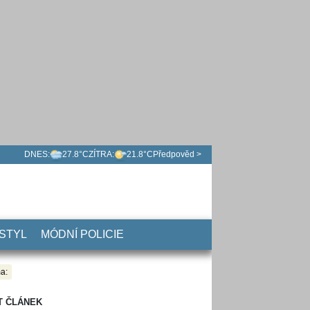
DNES:
27.8°C
ZÍTRA:
21.8°C
Předpověd >
 STYL
MÓDNÍ POLICIE
a:
T ČLÁNEK