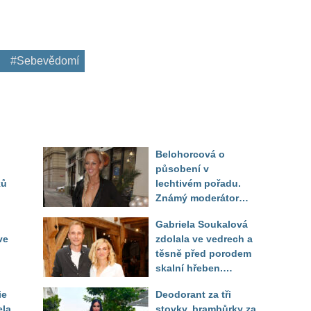
#Sebevědomí
Belohorcová o
působení v
ků
lechtivém pořadu.
Známý moderátor
f
přiznal, že ji dírkou
Gabriela Soukalová
sledoval pod dekou
ve
zdolala ve vedrech a
těsně před porodem
skalní hřeben.
ého
Partner řešil, jak
ie
Deodorant za tři
snést "těhuli"
ela
stovky, brambůrky za