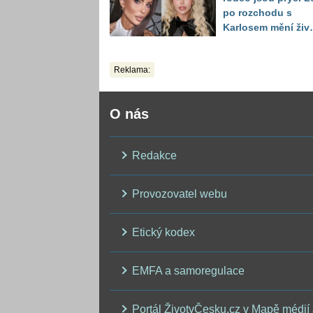
po rozchodu s
Karlosem mění živo
image, tleská jí i
Sandeva
Reklama:
O nás
Redakce
Provozovatel webu
Etický kodex
EMFA a samoregulace
Portál ŽivotvČesku.cz v Mapě médií