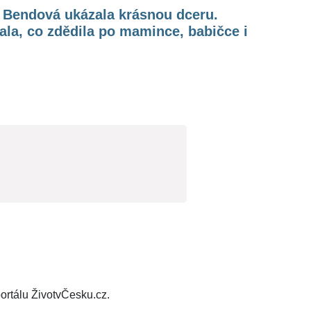
e Bendová ukázala krásnou dceru.
ala, co zdědila po mamince, babičce i
ortálu ŽivotvČesku.cz.