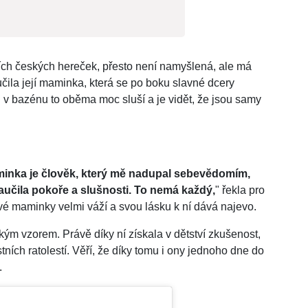
ších českých hereček, přesto není namyšlená, ale má
učila její maminka, která se po boku slavné dcery
 v bazénu to oběma moc sluší a je vidět, že jsou samy
minka je člověk, který mě nadupal sebevědomím,
učila pokoře a slušnosti. To nemá každý,
" řekla pro
vé maminky velmi váží a svou lásku k ní dává najevo.
ým vzorem. Právě díky ní získala v dětství zkušenost,
tních ratolestí. Věří, že díky tomu i ony jednoho dne do
.