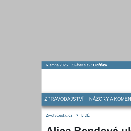
6. srpna 2026 | Svátek slaví:
Oldřiška
ZPRAVODAJSTVÍ
NÁZORY A KOME
ŽivotvČesku.cz
LIDÉ
Alice Bendová uk