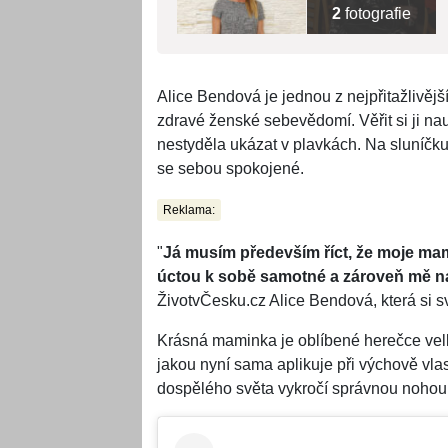
2
fotografie
Alice Bendová je jednou z nejpřitažlivěj
zdravé ženské sebevědomí. Věřit si ji na
nestyděla ukázat v plavkách. Na sluníčku
se sebou spokojené.
Reklama:
"
Já musím především říct, že moje ma
úctou k sobě samotné a zároveň mě na
ŽivotvČesku.cz Alice Bendová, která si s
Krásná maminka je oblíbené herečce velk
jakou nyní sama aplikuje při výchově vlas
dospělého světa vykročí správnou nohou