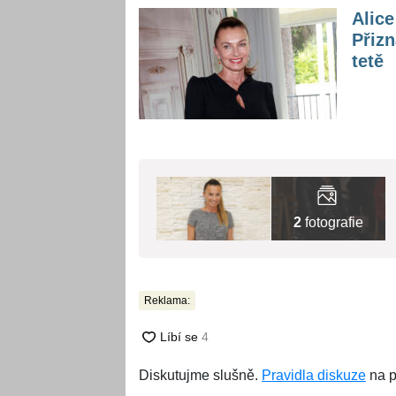
Alic
Přizn
tetě
2
fotografie
Reklama:
Diskutujme slušně.
Pravidla diskuze
na p