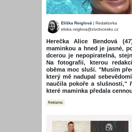
Eliška Reiglová
| Redaktorka
eliska.reiglova@zivotvcesku.cz
Herečka Alice Bendová (47)
maminkou a hned je jasné, p
dcerou je nepopiratelná, ste
Na fotografii, kterou redak
oběma moc sluší. "Musím před
který mě nadupal sebevědomí
naučila pokoře a slušnosti," 
které maminka předala cennou
Reklama: