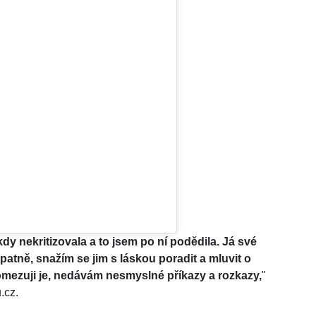
y nekritizovala a to jsem po ní podědila. Já své
 špatně, snažím se jim s láskou poradit a mluvit o
mezuji je, nedávám nesmyslné příkazy a rozkazy,
"
.cz.