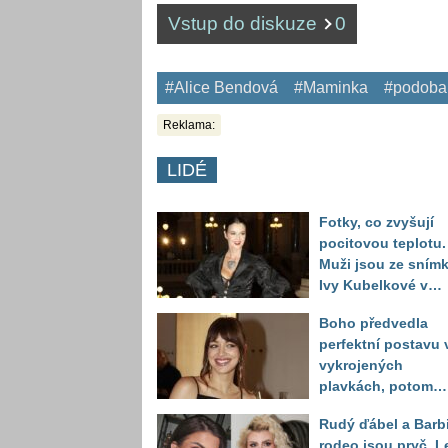
Vstup do diskuze
0
#Alice Bendová
#Maminka
#podoba
Reklama:
LIDÉ
Fotky, co zvyšují
pocitovou teplotu.
Muži jsou ze sním
Ivy Kubelkové v
plavkách úplně pa
Boho předvedla
perfektní postavu 
vykrojených
plavkách, potom
ukázala realitu sv
Rudý ďábel a Barb
těla
rodeo jsou pryč. L