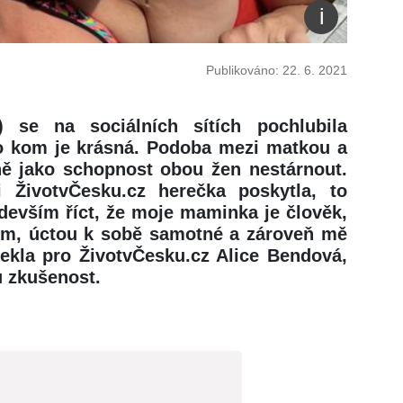
Publikováno: 22. 6. 2021
 se na sociálních sítích pochlubila
o kom je krásná. Podoba mezi matkou a
jně jako schopnost obou žen nestárnout.
ci ŽivotvČesku.cz herečka poskytla, to
evším říct, že moje maminka je člověk,
m, úctou k sobě samotné a zároveň mě
řekla pro ŽivotvČesku.cz Alice Bendová,
 zkušenost.