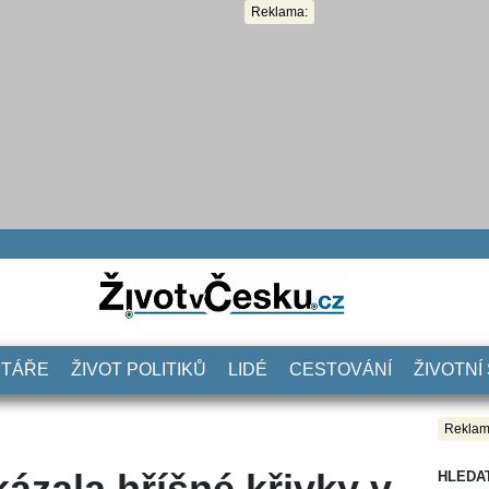
Reklama:
NTÁŘE
ŽIVOT POLITIKŮ
LIDÉ
CESTOVÁNÍ
ŽIVOTNÍ
Reklam
ázala hříšné křivky v
HLEDA