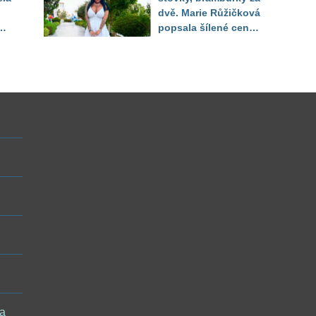
dvě. Marie Růžičková
t i
popsala šílené ceny
v Turecku
 a