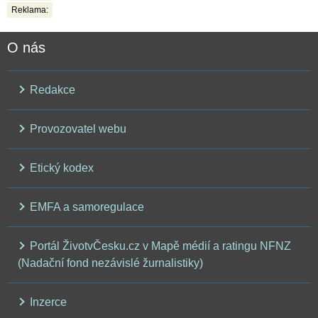
Reklama:
O nás
Redakce
Provozovatel webu
Etický kodex
EMFA a samoregulace
Portál ŽivotvČesku.cz v Mapě médií a ratingu NFNZ
(Nadační fond nezávislé žurnalistiky)
Inzerce