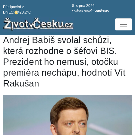
8. srpna 2026
Předpověd >
Svátek slaví:
Soběslav
DNES:
20.2°C
Andrej Babiš svolal schůzi,
která rozhodne o šéfovi BIS.
Prezident ho nemusí, otočku
premiéra nechápu, hodnotí Vít
Rakušan