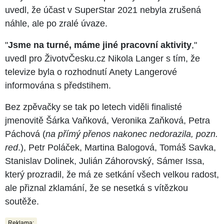
uvedl, že účast v SuperStar 2021 nebyla zrušená
náhle, ale po zralé úvaze.
"
Jsme na turné, máme jiné pracovní aktivity
,"
uvedl pro ŽivotvČesku.cz Nikola Langer s tím, že
televize byla o rozhodnutí Anety Langerové
informována s předstihem.
Bez zpěvačky se tak po letech viděli finalisté
jmenovitě Šárka Vaňková, Veronika Zaňková, Petra
Páchová (
na přímý přenos nakonec nedorazila, pozn.
red
.), Petr Poláček, Martina Balogová, Tomáš Savka,
Stanislav Dolinek, Julián Záhorovský, Sámer Issa,
který prozradil, že má ze setkání všech velkou radost,
ale přiznal zklamání, že se nesetká s vítězkou
soutěže.
Reklama: