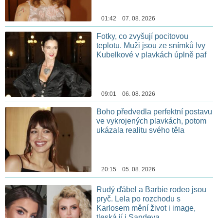
01:42 07. 08. 2026
Fotky, co zvyšují pocitovou
teplotu. Muži jsou ze snímků Ivy
Kubelkové v plavkách úplně paf
09:01 06. 08. 2026
Boho předvedla perfektní postavu
ve vykrojených plavkách, potom
ukázala realitu svého těla
20:15 05. 08. 2026
Rudý ďábel a Barbie rodeo jsou
pryč. Lela po rozchodu s
Karlosem mění život i image,
tleská jí i Sandeva