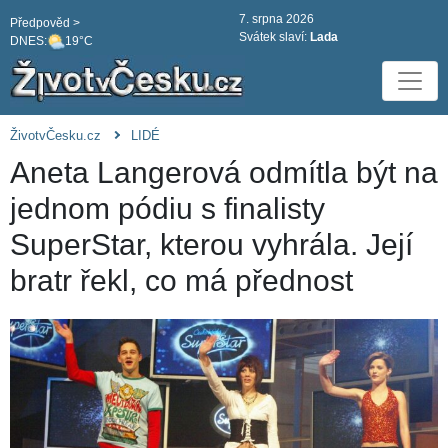
7. srpna 2026
Předpověd >
Svátek slaví:
Lada
DNES:
19°C
ŽivotvČesku.cz
LIDÉ
Aneta Langerová odmítla být na
jednom pódiu s finalisty
SuperStar, kterou vyhrála. Její
bratr řekl, co má přednost