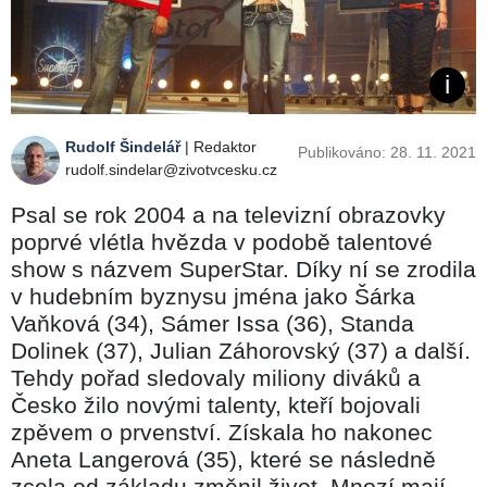
Rudolf Šindelář
| Redaktor
Publikováno: 28. 11. 2021
rudolf.sindelar@zivotvcesku.cz
Psal se rok 2004 a na televizní obrazovky
poprvé vlétla hvězda v podobě talentové
show s názvem SuperStar. Díky ní se zrodila
v hudebním byznysu jména jako Šárka
Vaňková (34), Sámer Issa (36), Standa
Dolinek (37), Julian Záhorovský (37) a další.
Tehdy pořad sledovaly miliony diváků a
Česko žilo novými talenty, kteří bojovali
zpěvem o prvenství. Získala ho nakonec
Aneta Langerová (35), které se následně
zcela od základu změnil život. Mnozí mají