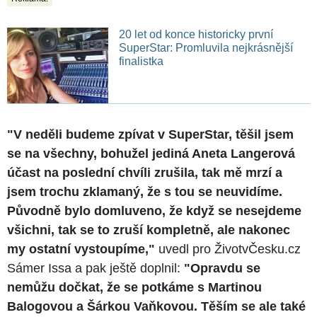
20 let od konce historicky první
SuperStar: Promluvila nejkrásnější
finalistka
"V neděli budeme zpívat v SuperStar, těšil jsem
se na všechny, bohužel jediná Aneta Langerová
účast na poslední chvíli zrušila, tak mě mrzí a
jsem trochu zklamaný, že s tou se neuvidíme.
Původně bylo domluveno, že když se nesejdeme
všichni, tak se to zruší kompletně, ale nakonec
my ostatní vystoupíme,"
uvedl pro ŽivotvČesku.cz
Sámer Issa a pak ještě doplnil:
"Opravdu se
nemůžu dočkat, že se potkáme s Martinou
Balogovou a Šárkou Vaňkovou. Těším se ale také