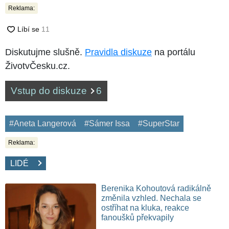
Reklama:
Diskutujme slušně.
Pravidla diskuze
na portálu
ŽivotvČesku.cz.
Vstup do diskuze
6
#Aneta Langerová
#Sámer Issa
#SuperStar
Reklama:
LIDÉ
Berenika Kohoutová radikálně
změnila vzhled. Nechala se
ostříhat na kluka, reakce
fanoušků překvapily