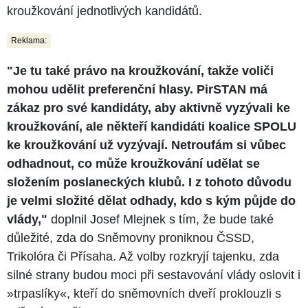
kroužkování jednotlivých kandidátů.
Reklama:
"Je tu také právo na kroužkování, takže voliči
mohou udělit preferenční hlasy. PirSTAN má
zákaz pro své kandidáty, aby aktivně vyzývali ke
kroužkování, ale někteří kandidáti koalice SPOLU
ke kroužkování už vyzývají. Netroufám si vůbec
odhadnout, co může kroužkování udělat se
složením poslaneckých klubů. I z tohoto důvodu
je velmi složité dělat odhady, kdo s kým půjde do
vlády,"
doplnil Josef Mlejnek s tím, že bude také
důležité, zda do Sněmovny proniknou ČSSD,
Trikolóra či Přísaha. Až volby rozkryjí tajenku, zda
silné strany budou moci při sestavování vlády oslovit i
»trpaslíky«, kteří do sněmovních dveří proklouzli s