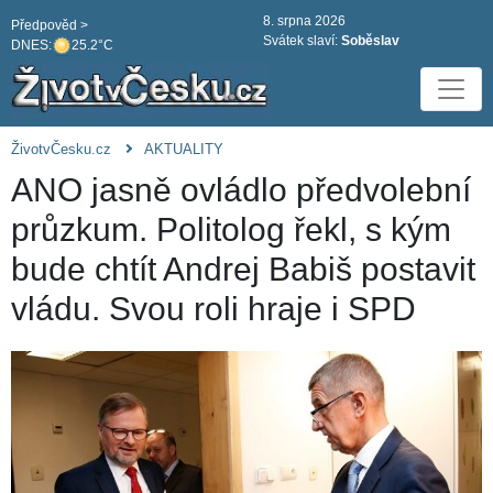
8. srpna 2026
Předpověd >
Svátek slaví:
Soběslav
DNES:
25.2°C
ŽivotvČesku.cz
AKTUALITY
ANO jasně ovládlo předvolební
průzkum. Politolog řekl, s kým
bude chtít Andrej Babiš postavit
vládu. Svou roli hraje i SPD