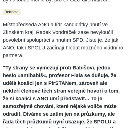
Reklama:
Místopředseda ANO a lídr kandidátky hnutí ve
Zlínském kraji Radek Vondráček zase nevyloučil
povolební spolupráci s hnutím SPD. Jisté je, že jak
ANO, tak i SPOLU začínají hledat možného vládního
partnera.
"Ty strany se vymezují proti Babišovi, jedou
heslo »antibabiš«, profesor Fiala se dušuje, že
udělá koalici jen s PirSTANem, zároveň ale
někteří členové těch stran veřejně hovoří o tom,
že si koalici s ANO umí představit... To je
samozřejmě chování, které nějaké voliče může
odradit. Díváme se zatím jen na průzkumy, ale
řada těch průzkumů nyní ukazuje, že SPOLU a