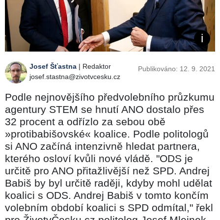
Josef Šťastna
| Redaktor
Publikováno: 12. 9. 2021
josef.stastna@zivotvcesku.cz
Podle nejnovějšího předvolebního průzkumu
agentury STEM se hnutí ANO dostalo přes
32 procent a odřízlo za sebou obě
»protibabišovské« koalice. Podle politologů
si ANO začíná intenzivně hledat partnera,
kterého osloví kvůli nové vládě. "ODS je
určitě pro ANO přitažlivější než SPD. Andrej
Babiš by byl určitě raději, kdyby mohl udělat
koalici s ODS. Andrej Babiš v tomto končím
volebním období koalici s SPD odmítal," řekl
pro ŽivotvČesku.cz politolog Josef Mlejnek,