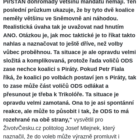
PirSTAN dohromady většinu mandátů nemají. Ten
poslední průzkum ukazuje, že by tyto dvě koalice
neměly většinu ve Sněmovně ani náhodou.
Realistická úvaha tak je uvažovat nad hnutím
ANO. Otázkou je, jak moc taktické je to říkat takto
nahlas a naznačovat to ještě dříve, než volby
vůbec proběhnou. Ta situace je ale opravdu velmi
složitá a komplikovaná, protože řada voličů ODS
zase nechce koalici s Piráty. Pokud Petr Fiala
říká, že koalici po volbách postaví jen s Piráty, tak
to zase může část voličů ODS odlákat a
přesunout je třeba k Trikolóře. Ta situace je
opravdu velmi zamotaná. Ona to je asi spontánní
reakce, ale může to působit i tak, že ODS to má
rozehrané na obě strany,"
vysvětlil pro
ŽivotvČesku.cz politolog Josef Mlejnek, který
naznačil, že do voleb může výrazně promluvit i