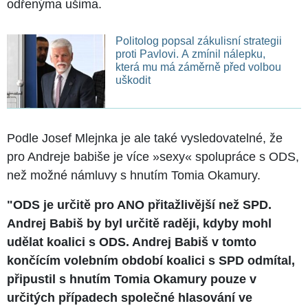
odřenýma ušima.
Politolog popsal zákulisní strategii
proti Pavlovi. A zmínil nálepku,
která mu má záměrně před volbou
uškodit
Podle Josef Mlejnka je ale také vysledovatelné, že
pro Andreje babiše je více »sexy« spolupráce s ODS,
než možné námluvy s hnutím Tomia Okamury.
"ODS je určitě pro ANO přitažlivější než SPD.
Andrej Babiš by byl určitě raději, kdyby mohl
udělat koalici s ODS. Andrej Babiš v tomto
končícím volebním období koalici s SPD odmítal,
připustil s hnutím Tomia Okamury pouze v
určitých případech společné hlasování ve