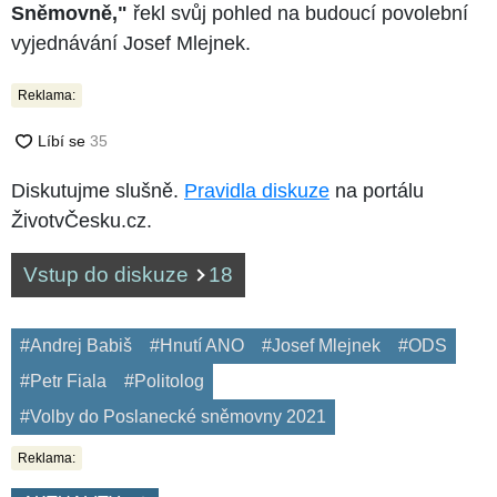
Sněmovně,"
řekl svůj pohled na budoucí povolební
vyjednávání Josef Mlejnek.
Reklama:
Diskutujme slušně.
Pravidla diskuze
na portálu
ŽivotvČesku.cz.
Vstup do diskuze
18
#Andrej Babiš
#Hnutí ANO
#Josef Mlejnek
#ODS
#Petr Fiala
#Politolog
#Volby do Poslanecké sněmovny 2021
Reklama: