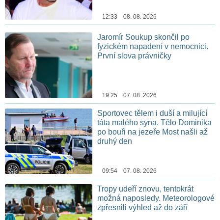
12:33 08. 08. 2026
Jaromír Soukup skončil po
fyzickém napadení v nemocnici.
První slova právničky
19:25 07. 08. 2026
Sportovec tělem i duší a milující
táta malého syna. Tělo Dominika
po bouři na jezeře Most našli až
druhý den
09:54 07. 08. 2026
Tropy udeří znovu, tentokrát
možná naposledy. Meteorologové
zpřesnili výhled až do září