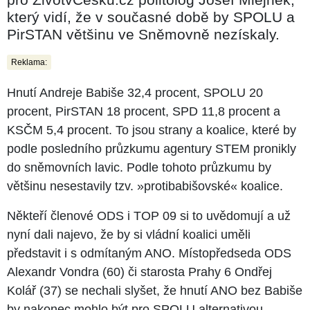
který vidí, že v současné době by SPOLU a
PirSTAN většinu ve Sněmovně nezískaly.
Reklama:
Hnutí Andreje Babiše 32,4 procent, SPOLU 20
procent, PirSTAN 18 procent, SPD 11,8 procent a
KSČM 5,4 procent. To jsou strany a koalice, které by
podle posledního průzkumu agentury STEM pronikly
do sněmovních lavic. Podle tohoto průzkumu by
většinu nesestavily tzv. »protibabišovské« koalice.
Někteří členové ODS i TOP 09 si to uvědomují a už
nyní dali najevo, že by si vládní koalici uměli
představit i s odmítaným ANO. Místopředseda ODS
Alexandr Vondra (60) či starosta Prahy 6 Ondřej
Kolář (37) se nechali slyšet, že hnutí ANO bez Babiše
by nakonec mohlo být pro SPOLU alternativou.