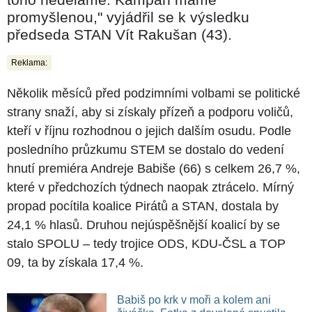
promyšlenou," vyjádřil se k výsledku
předseda STAN Vít Rakušan (43).
Reklama:
Několik měsíců před podzimními volbami se politické
strany snaží, aby si získaly přízeň a podporu voličů,
kteří v říjnu rozhodnou o jejich dalším osudu. Podle
posledního průzkumu STEM se dostalo do vedení
hnutí premiéra Andreje Babiše (66) s celkem 26,7 %,
které v předchozích týdnech naopak ztrácelo. Mírný
propad pocítila koalice Pirátů a STAN, dostala by
24,1 % hlasů. Druhou nejúspěšnější koalicí by se
stalo SPOLU – tedy trojice ODS, KDU-ČSL a TOP
09, ta by získala 17,4 %.
Babiš po krk v moři a kolem ani