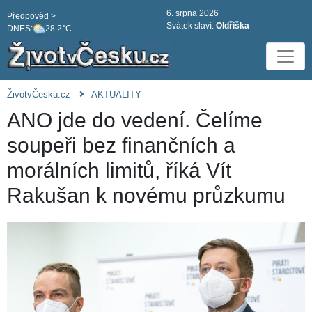
6. srpna 2026
Předpověd >
Svátek slaví:
Oldřiška
DNES:
28.2°C
ŽivotvČesku.cz
AKTUALITY
ANO jde do vedení. Čelíme
soupeři bez finančních a
morálních limitů, říká Vít
Rakušan k novému průzkumu