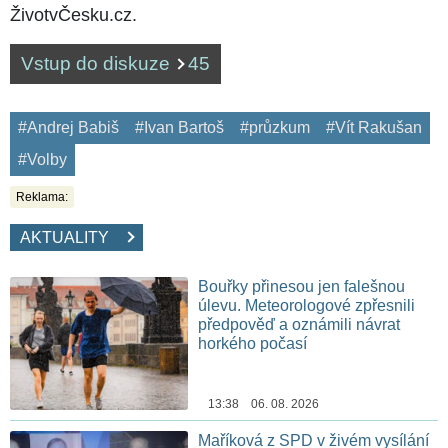
ŽivotvČesku.cz.
Vstup do diskuze
45
#Andrej Babiš
#Ivan Bartoš
#průzkum
#Vít Rakušan
#Volby
Reklama:
AKTUALITY
Bouřky přinesou jen falešnou
úlevu. Meteorologové zpřesnili
předpověď a oznámili návrat
horkého počasí
13:38 06. 08. 2026
Maříková z SPD v živém vysílání