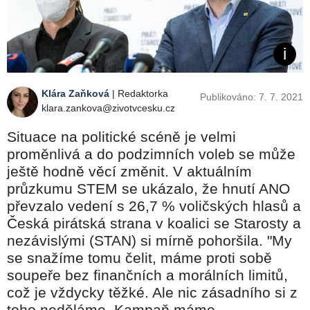
Klára Zaňková
| Redaktorka
Publikováno: 7. 7. 2021
klara.zankova@zivotvcesku.cz
Situace na politické scéně je velmi
proměnlivá a do podzimních voleb se může
ještě hodně věcí změnit. V aktuálním
průzkumu STEM se ukázalo, že hnutí ANO
převzalo vedení s 26,7 % voličských hlasů a
Česká pirátská strana v koalici se Starosty a
nezávislými (STAN) si mírně pohoršila. "My
se snažíme tomu čelit, máme proti sobě
soupeře bez finančních a morálních limitů,
což je vždycky těžké. Ale nic zásadního si z
toho neděláme. Kampaň máme