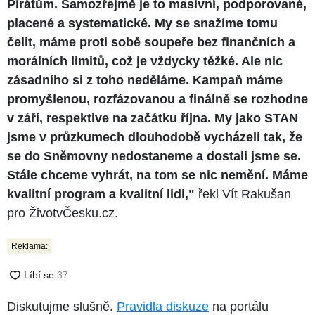
Pirátům. Samozřejmě je to masivní, podporované,
placené a systematické. My se snažíme tomu
čelit, máme proti sobě soupeře bez finančních a
morálních limitů, což je vždycky těžké. Ale nic
zásadního si z toho neděláme. Kampaň máme
promyšlenou, rozfázovanou a finálně se rozhodne
v září, respektive na začátku října. My jako STAN
jsme v průzkumech dlouhodobě vycházeli tak, že
se do Sněmovny nedostaneme a dostali jsme se.
Stále chceme vyhrát, na tom se nic nemění. Máme
kvalitní program a kvalitní lidi,"
řekl Vít Rakušan
pro ŽivotvČesku.cz.
Reklama:
Diskutujme slušně.
Pravidla diskuze
na portálu