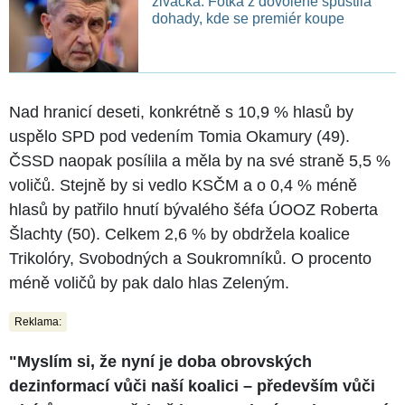
živáčka. Fotka z dovolené spustila
dohady, kde se premiér koupe
Nad hranicí deseti, konkrétně s 10,9 % hlasů by
uspělo SPD pod vedením Tomia Okamury (49).
ČSSD naopak posílila a měla by na své straně 5,5 %
voličů. Stejně by si vedlo KSČM a o 0,4 % méně
hlasů by patřilo hnutí bývalého šéfa ÚOOZ Roberta
Šlachty (50). Celkem 2,6 % by obdržela koalice
Trikolóry, Svobodných a Soukromníků. O procento
méně voličů by pak dalo hlas Zeleným.
Reklama:
"Myslím si, že nyní je doba obrovských
dezinformací vůči naší koalici – především vůči