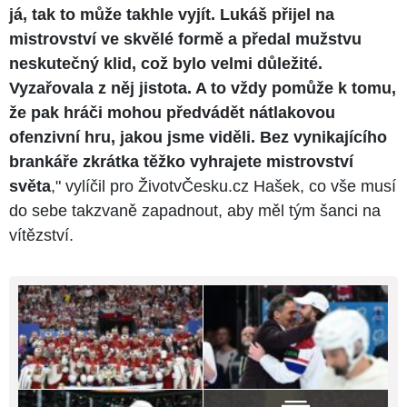
já, tak to může takhle vyjít. Lukáš přijel na
mistrovství ve skvělé formě a předal mužstvu
neskutečný klid, což bylo velmi důležité.
Vyzařovala z něj jistota. A to vždy pomůže k tomu,
že pak hráči mohou předvádět nátlakovou
ofenzivní hru, jakou jsme viděli. Bez vynikajícího
brankáře zkrátka těžko vyhrajete mistrovství
světa
," vylíčil pro ŽivotvČesku.cz Hašek, co vše musí
do sebe takzvaně zapadnout, aby měl tým šanci na
vítězství.