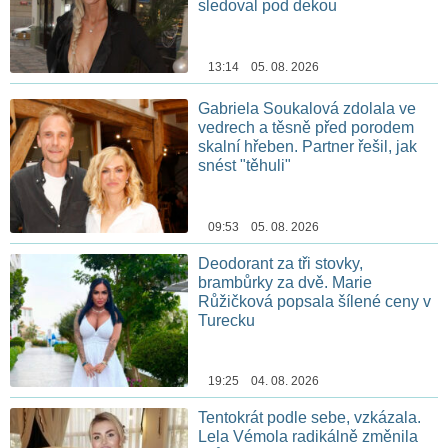
sledoval pod dekou
13:14 05. 08. 2026
Gabriela Soukalová zdolala ve
vedrech a těsně před porodem
skalní hřeben. Partner řešil, jak
snést "těhuli"
09:53 05. 08. 2026
Deodorant za tři stovky,
brambůrky za dvě. Marie
Růžičková popsala šílené ceny v
Turecku
19:25 04. 08. 2026
Tentokrát podle sebe, vzkázala.
Lela Vémola radikálně změnila