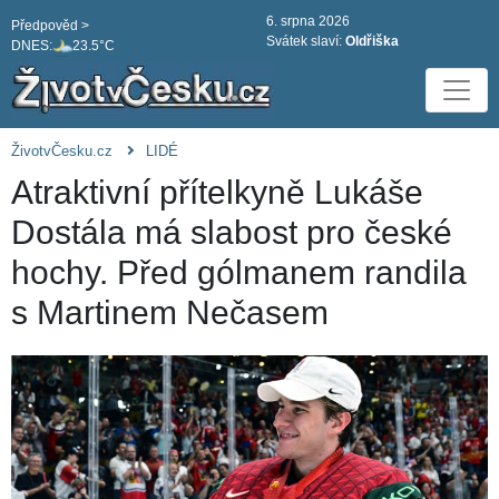
6. srpna 2026
Předpověd >
Svátek slaví:
Oldřiška
DNES:
23.5°C
ŽivotvČesku.cz
LIDÉ
Atraktivní přítelkyně Lukáše
Dostála má slabost pro české
hochy. Před gólmanem randila
s Martinem Nečasem