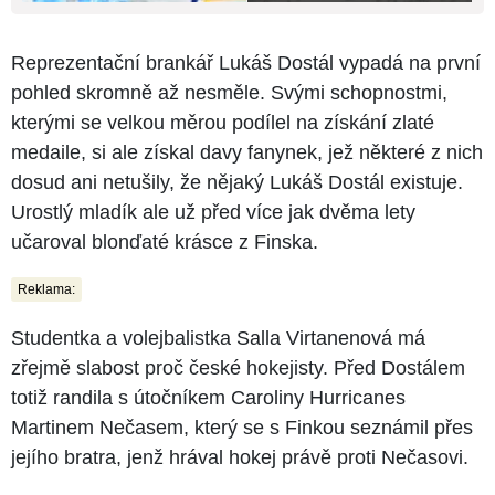
Reprezentační brankář Lukáš Dostál vypadá na první
pohled skromně až nesměle. Svými schopnostmi,
kterými se velkou měrou podílel na získání zlaté
medaile, si ale získal davy fanynek, jež některé z nich
dosud ani netušily, že nějaký Lukáš Dostál existuje.
Urostlý mladík ale už před více jak dvěma lety
učaroval blonďaté krásce z Finska.
Reklama:
Studentka a volejbalistka Salla Virtanenová má
zřejmě slabost proč české hokejisty. Před Dostálem
totiž randila s útočníkem Caroliny Hurricanes
Martinem Nečasem, který se s Finkou seznámil přes
jejího bratra, jenž hrával hokej právě proti Nečasovi.