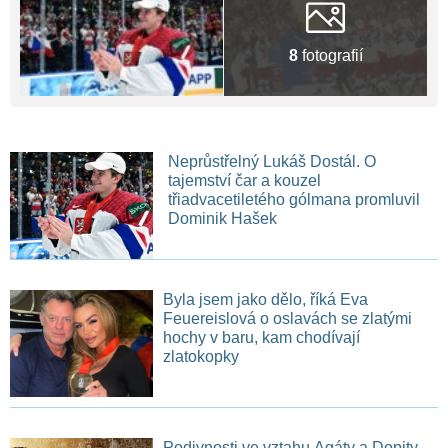
8
fotografií
Neprůstřelný Lukáš Dostál. O
tajemství čar a kouzel
třiadvacetiletého gólmana promluvil
Dominik Hašek
Byla jsem jako dělo, říká Eva
Feuereislová o oslavách se zlatými
hochy v baru, kam chodívají
zlatokopky
Podivnosti ve vztahu Agáty a Dopity.