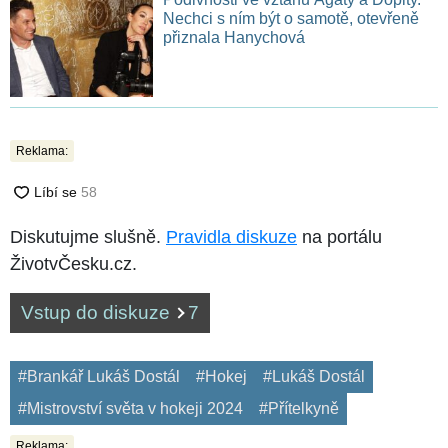
Nechci s ním být o samotě, otevřeně
přiznala Hanychová
Reklama:
Diskutujme slušně.
Pravidla diskuze
na portálu
ŽivotvČesku.cz.
Vstup do diskuze
7
#Brankář Lukáš Dostál
#Hokej
#Lukáš Dostál
#Mistrovství světa v hokeji 2024
#Přítelkyně
Reklama: