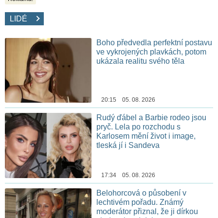
LIDÉ
Boho předvedla perfektní postavu
ve vykrojených plavkách, potom
ukázala realitu svého těla
20:15 05. 08. 2026
Rudý ďábel a Barbie rodeo jsou
pryč. Lela po rozchodu s
Karlosem mění život i image,
tleská jí i Sandeva
17:34 05. 08. 2026
Belohorcová o působení v
lechtivém pořadu. Známý
moderátor přiznal, že ji dírkou