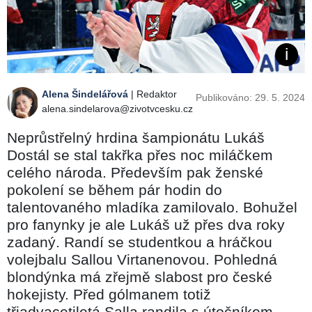
Alena Šindelářová
| Redaktor
Publikováno: 29. 5. 2024
alena.sindelarova@zivotvcesku.cz
Neprůstřelný hrdina šampionátu Lukáš
Dostál se stal takřka přes noc miláčkem
celého národa. Především pak ženské
pokolení se během pár hodin do
talentovaného mladíka zamilovalo. Bohužel
pro fanynky je ale Lukáš už přes dva roky
zadaný. Randí se studentkou a hráčkou
volejbalu Sallou Virtanenovou. Pohledná
blondýnka má zřejmě slabost pro české
hokejisty. Před gólmanem totiž
třiadvacetiletá Salla randila s útočníkem