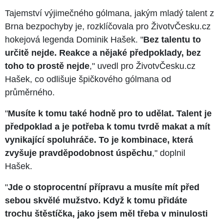
Tajemství výjimečného gólmana, jakým mladý talent z
Brna bezpochyby je, rozklíčovala pro ŽivotvČesku.cz
hokejová legenda Dominik Hašek. "
Bez talentu to
určitě nejde. Reakce a nějaké předpoklady, bez
toho to prostě nejde
," uvedl pro ŽivotvČesku.cz
Hašek, co odlišuje špičkového gólmana od
průměrného.
"
Musíte k tomu také hodně pro to udělat. Talent je
předpoklad a je potřeba k tomu tvrdě makat a mít
vynikající spoluhráče. To je kombinace, která
zvyšuje pravděpodobnost úspěchu
," doplnil
Hašek.
"
Jde o stoprocentní přípravu a musíte mít před
sebou skvělé mužstvo. Když k tomu přidáte
trochu štěstíčka, jako jsem měl třeba v minulosti