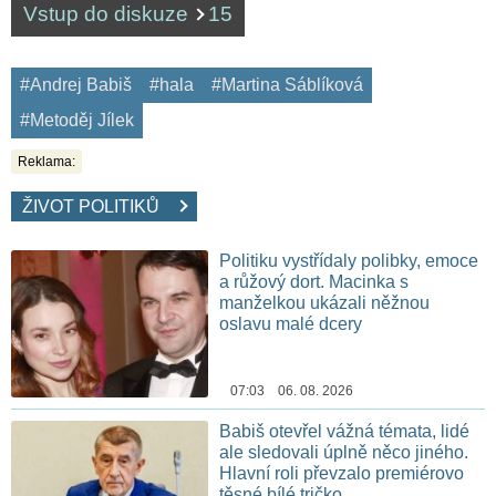
Vstup do diskuze
15
#Andrej Babiš
#hala
#Martina Sáblíková
#Metoděj Jílek
Reklama:
ŽIVOT POLITIKŮ
Politiku vystřídaly polibky, emoce
a růžový dort. Macinka s
manželkou ukázali něžnou
oslavu malé dcery
07:03 06. 08. 2026
Babiš otevřel vážná témata, lidé
ale sledovali úplně něco jiného.
Hlavní roli převzalo premiérovo
těsné bílé tričko