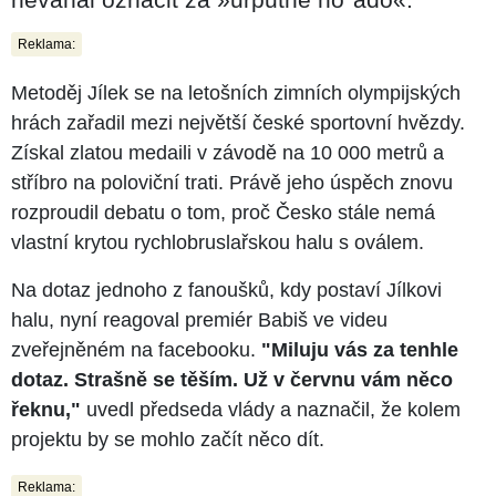
Reklama:
Metoděj Jílek se na letošních zimních olympijských
hrách zařadil mezi největší české sportovní hvězdy.
Získal zlatou medaili v závodě na 10 000 metrů a
stříbro na poloviční trati. Právě jeho úspěch znovu
rozproudil debatu o tom, proč Česko stále nemá
vlastní krytou rychlobruslařskou halu s oválem.
Na dotaz jednoho z fanoušků, kdy postaví Jílkovi
halu, nyní reagoval premiér Babiš ve videu
zveřejněném na facebooku.
"Miluju vás za tenhle
dotaz. Strašně se těším. Už v červnu vám něco
řeknu,"
uvedl předseda vlády a naznačil, že kolem
projektu by se mohlo začít něco dít.
Reklama: