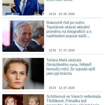
16:53 03. 08. 2026
Rakovině čelí po svém.
Topolánek ukázal aktuální
proměnu na fotografiích a s
nadhledem popsal další
chemoterapii
10:50 27. 07. 2026
Taťána Malá ukázala
čtrnáctiletého syna. Někteří
fanoušci míní, že vypadá spíš
jako její brácha
16:23 13. 07. 2026
Schillerová ve Varech netleskala
Třeštíkové. Filmařka teď