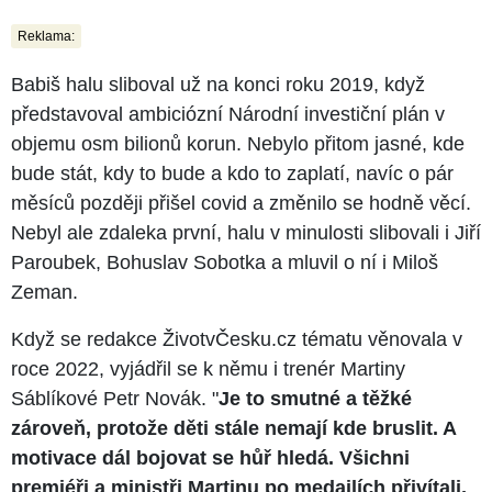
Reklama:
Babiš halu sliboval už na konci roku 2019, když
představoval ambiciózní Národní investiční plán v
objemu osm bilionů korun. Nebylo přitom jasné, kde
bude stát, kdy to bude a kdo to zaplatí, navíc o pár
měsíců později přišel covid a změnilo se hodně věcí.
Nebyl ale zdaleka první, halu v minulosti slibovali i Jiří
Paroubek, Bohuslav Sobotka a mluvil o ní i Miloš
Zeman.
Když se redakce ŽivotvČesku.cz tématu věnovala v
roce 2022, vyjádřil se k němu i trenér Martiny
Sáblíkové Petr Novák. "
Je to smutné a těžké
zároveň, protože děti stále nemají kde bruslit. A
motivace dál bojovat se hůř hledá. Všichni
premiéři a ministři Martinu po medailích přivítali,