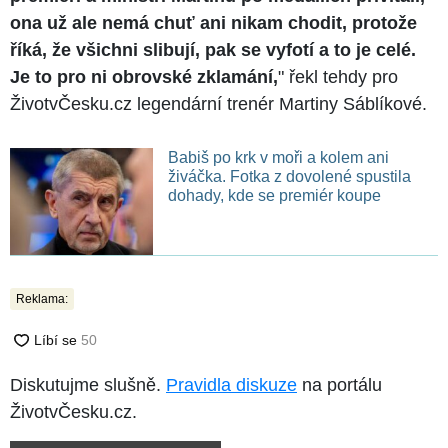
ona už ale nemá chuť ani nikam chodit, protože
říká, že všichni slibují, pak se vyfotí a to je celé.
Je to pro ni obrovské zklamání,
" řekl tehdy pro
ŽivotvČesku.cz legendární trenér Martiny Sáblíkové.
Babiš po krk v moři a kolem ani
živáčka. Fotka z dovolené spustila
dohady, kde se premiér koupe
Reklama:
Diskutujme slušně.
Pravidla diskuze
na portálu
ŽivotvČesku.cz.