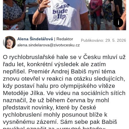
Alena Šindelářová
| Redaktor
Publikováno: 29. 5. 2026
alena.sindelarova@zivotvcesku.cz
O rychlobruslařské hale se v Česku mluví už
řadu let, konkrétní výsledek ale zatím
nepřišel. Premiér Andrej Babiš nyní téma
znovu otevřel v reakci na otázku sledujících,
kdy postaví halu pro olympijského vítěze
Metoděje Jílka. Ve videu na sociálních sítích
naznačil, že už během června by mohl
představit novinky, které by české
rychlobruslení mohly posunout blíže k
vysněnému zázemí. Sám sebe pak Babiš
neváhal označit za »urputné ho*ado«.