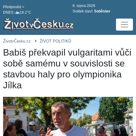
8. srpna 2026
Předpověd >
Svátek slaví:
Soběslav
DNES:
16.2°C
ŽivotvČesku.cz
ŽIVOT POLITIKŮ
Babiš překvapil vulgaritami vůči
sobě samému v souvislosti se
stavbou haly pro olympionika
Jílka