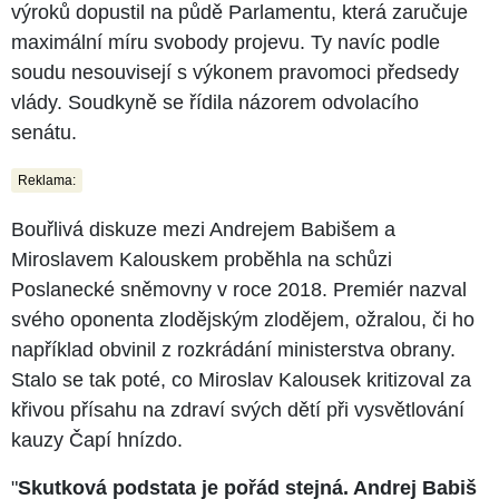
výroků dopustil na půdě Parlamentu, která zaručuje
maximální míru svobody projevu. Ty navíc podle
soudu nesouvisejí s výkonem pravomoci předsedy
vlády. Soudkyně se řídila názorem odvolacího
senátu.
Reklama:
Bouřlivá diskuze mezi Andrejem Babišem a
Miroslavem Kalouskem proběhla na schůzi
Poslanecké sněmovny v roce 2018. Premiér nazval
svého oponenta zlodějským zlodějem, ožralou, či ho
například obvinil z rozkrádání ministerstva obrany.
Stalo se tak poté, co Miroslav Kalousek kritizoval za
křivou přísahu na zdraví svých dětí při vysvětlování
kauzy Čapí hnízdo.
"
Skutková podstata je pořád stejná. Andrej Babiš