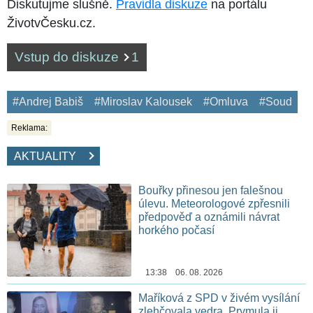
Diskutujme slušně.
Pravidla diskuze
na portálu
ŽivotvČesku.cz.
Vstup do diskuze
1
#Andrej Babiš
#Miroslav Kalousek
#Omluva
#Soud
Reklama:
AKTUALITY
Bouřky přinesou jen falešnou
úlevu. Meteorologové zpřesnili
předpověď a oznámili návrat
horkého počasí
13:38 06. 08. 2026
Maříková z SPD v živém vysílání
zlehčovala vedra. Prymula ji