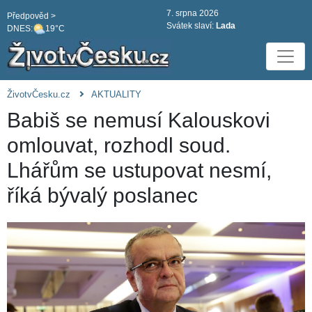
7. srpna 2026
Předpověd >
Svátek slaví:
Lada
DNES:
19°C
ŽivotvČesku.cz
AKTUALITY
Babiš se nemusí Kalouskovi
omlouvat, rozhodl soud.
Lhářům se ustupovat nesmí,
říká bývalý poslanec