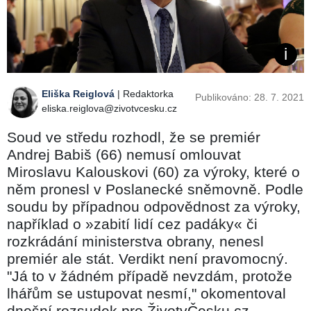
Eliška Reiglová
| Redaktorka
Publikováno: 28. 7. 2021
eliska.reiglova@zivotvcesku.cz
Soud ve středu rozhodl, že se premiér
Andrej Babiš (66) nemusí omlouvat
Miroslavu Kalouskovi (60) za výroky, které o
něm pronesl v Poslanecké sněmovně. Podle
soudu by případnou odpovědnost za výroky,
například o »zabití lidí cez padáky« či
rozkrádání ministerstva obrany, nenesl
premiér ale stát. Verdikt není pravomocný.
"Já to v žádném případě nevzdám, protože
lhářům se ustupovat nesmí," okomentoval
dnešní rozsudek pro ŽivotvČesku.cz