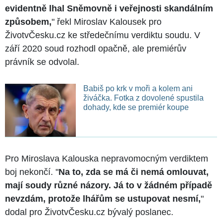
evidentně lhal Sněmovně i veřejnosti skandálním
způsobem,
" řekl Miroslav Kalousek pro
ŽivotvČesku.cz ke středečnímu verdiktu soudu. V
září 2020 soud rozhodl opačně, ale premiérův
právník se odvolal.
Babiš po krk v moři a kolem ani
živáčka. Fotka z dovolené spustila
dohady, kde se premiér koupe
Pro Miroslava Kalouska nepravomocným verdiktem
boj nekončí. "
Na to, zda se má či nemá omlouvat,
mají soudy různé názory. Já to v žádném případě
nevzdám, protože lhářům se ustupovat nesmí,
"
dodal pro ŽivotvČesku.cz bývalý poslanec.