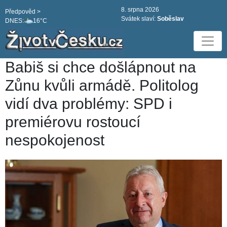
8. srpna 2026
Předpověd >
Svátek slaví:
Soběslav
DNES:
16°C
Babiš si chce došlápnout na
Zůnu kvůli armádě. Politolog
vidí dva problémy: SPD i
premiérovu rostoucí
nespokojenost