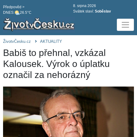
8. srpna 2026
Předpověd >
Svátek slaví:
Soběslav
DNES:
26.5°C
ŽivotvČesku.cz
AKTUALITY
Babiš to přehnal, vzkázal
Kalousek. Výrok o úplatku
označil za nehorázný