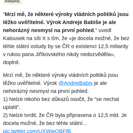
Reklama:
"
Mrzí mě, že některé výroky vládních politiků jsou
těžko uvěřitelné. Výrok Andreje Babiše je ale
nehorázný nesmysl na první pohled
," uvedl
Kalousek na síti X s tím, že »je docela možné, že bez
téhle státní ostudy by se ČR o existenci 12,5 miliardy
v rukou pana Jiříkovského nikdy nedozvěděla«,
doplnil.
Mrzí mě, že některé výroky vládních politiků jsou
těžko uvěřitelné. Výrok
@AndrejBabis
je ale
nehorázný nesmysl na první pohled.
1) Nelze nikoho bez důkazů osočit, že “se nechal
uplatit”.
2) Nelze tvrdit, že ČR byla připravena o 12,5 mld. Je
docela možné, že bez téhle státní…
pic.twitter.com/UXWieOBFfB