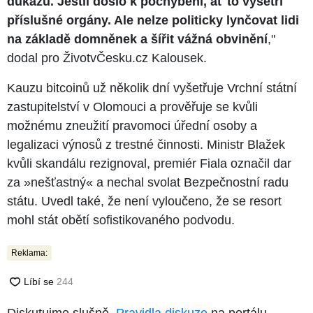
důkazů. Jestli došlo k pochybení, ať to vyšetří
příslušné orgány. Ale nelze politicky lynčovat lidi
na základě domněnek a šířit vážná obvinění
,"
dodal pro ŽivotvČesku.cz Kalousek.
Kauzu bitcoinů už několik dní vyšetřuje Vrchní státní
zastupitelství v Olomouci a prověřuje se kvůli
možnému zneužití pravomoci úřední osoby a
legalizaci výnosů z trestné činnosti. Ministr Blažek
kvůli skandálu rezignoval, premiér Fiala označil dar
za »nešťastný« a nechal svolat Bezpečnostní radu
státu. Uvedl také, že není vyloučeno, že se resort
mohl stát obětí sofistikovaného podvodu.
Reklama:
Diskutujme slušně.
Pravidla diskuze
na portálu