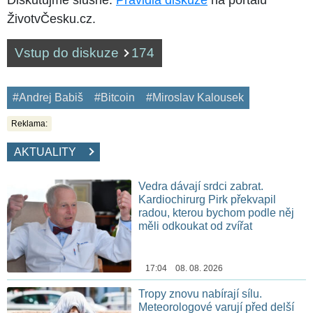
ŽivotvČesku.cz.
Vstup do diskuze
174
#Andrej Babiš
#Bitcoin
#Miroslav Kalousek
Reklama:
AKTUALITY
Vedra dávají srdci zabrat.
Kardiochirurg Pirk překvapil
radou, kterou bychom podle něj
měli odkoukat od zvířat
17:04 08. 08. 2026
Tropy znovu nabírají sílu.
Meteorologové varují před delší