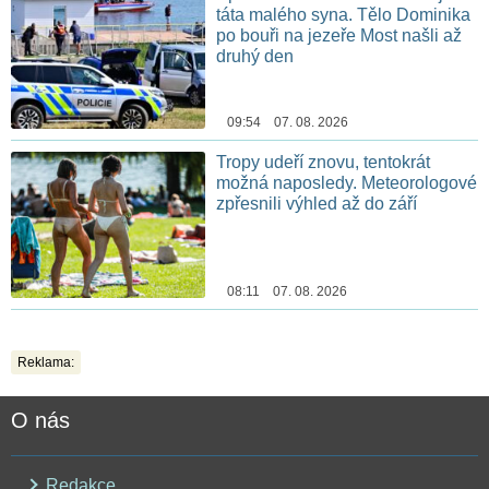
táta malého syna. Tělo Dominika
po bouři na jezeře Most našli až
druhý den
09:54 07. 08. 2026
Tropy udeří znovu, tentokrát
možná naposledy. Meteorologové
zpřesnili výhled až do září
08:11 07. 08. 2026
Reklama:
O nás
Redakce