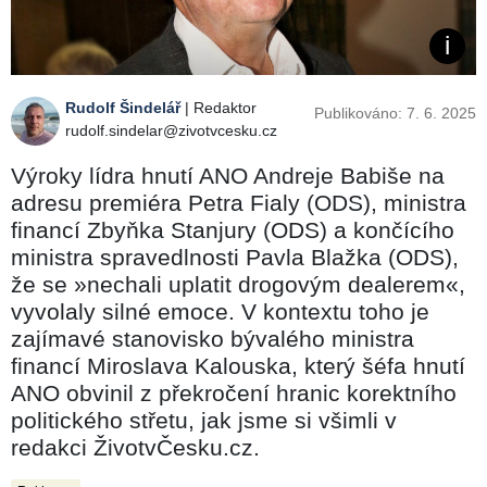
Rudolf Šindelář
| Redaktor
Publikováno: 7. 6. 2025
rudolf.sindelar@zivotvcesku.cz
Výroky lídra hnutí ANO Andreje Babiše na
adresu premiéra Petra Fialy (ODS), ministra
financí Zbyňka Stanjury (ODS) a končícího
ministra spravedlnosti Pavla Blažka (ODS),
že se »nechali uplatit drogovým dealerem«,
vyvolaly silné emoce. V kontextu toho je
zajímavé stanovisko bývalého ministra
financí Miroslava Kalouska, který šéfa hnutí
ANO obvinil z překročení hranic korektního
politického střetu, jak jsme si všimli v
redakci ŽivotvČesku.cz.