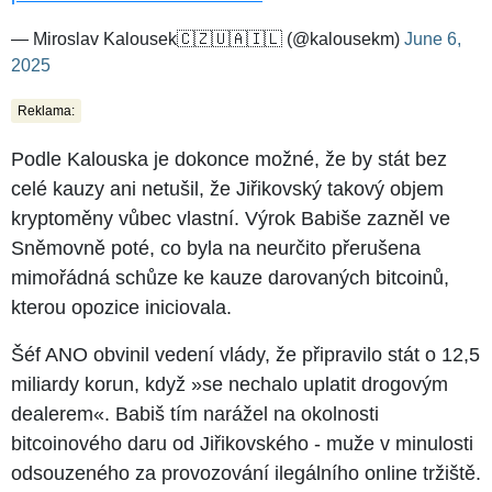
— Miroslav Kalousek🇨🇿🇺🇦🇮🇱 (@kalousekm)
June 6,
2025
Reklama:
Podle Kalouska je dokonce možné, že by stát bez
celé kauzy ani netušil, že Jiřikovský takový objem
kryptoměny vůbec vlastní. Výrok Babiše zazněl ve
Sněmovně poté, co byla na neurčito přerušena
mimořádná schůze ke kauze darovaných bitcoinů,
kterou opozice iniciovala.
Šéf ANO obvinil vedení vlády, že připravilo stát o 12,5
miliardy korun, když »se nechalo uplatit drogovým
dealerem«. Babiš tím narážel na okolnosti
bitcoinového daru od Jiřikovského - muže v minulosti
odsouzeného za provozování ilegálního online tržiště.