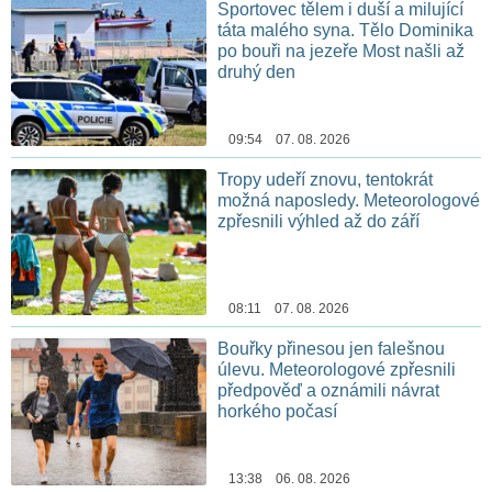
Sportovec tělem i duší a milující
táta malého syna. Tělo Dominika
po bouři na jezeře Most našli až
druhý den
09:54 07. 08. 2026
Tropy udeří znovu, tentokrát
možná naposledy. Meteorologové
zpřesnili výhled až do září
08:11 07. 08. 2026
Bouřky přinesou jen falešnou
úlevu. Meteorologové zpřesnili
předpověď a oznámili návrat
horkého počasí
13:38 06. 08. 2026