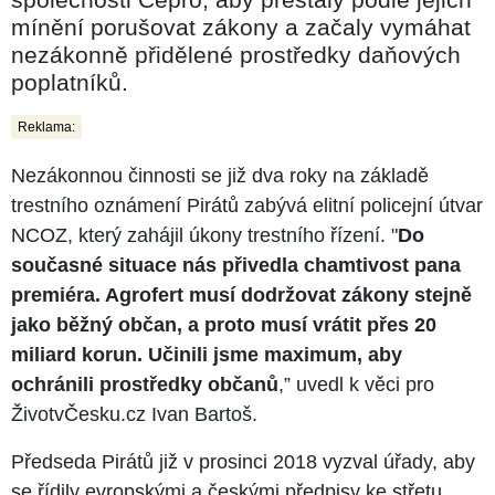
mínění porušovat zákony a začaly vymáhat
nezákonně přidělené prostředky daňových
poplatníků.
Reklama:
Nezákonnou činnosti se již dva roky na základě
trestního oznámení Pirátů zabývá elitní policejní útvar
NCOZ, který zahájil úkony trestního řízení. "
Do
současné situace nás přivedla chamtivost pana
premiéra. Agrofert musí dodržovat zákony stejně
jako běžný občan, a proto musí vrátit přes 20
miliard korun. Učinili jsme maximum, aby
ochránili prostředky občanů
,” uvedl k věci pro
ŽivotvČesku.cz Ivan Bartoš.
Předseda Pirátů již v prosinci 2018 vyzval úřady, aby
se řídily evropskými a českými předpisy ke střetu