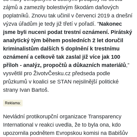
zájmů a zamezily bolestivým škodám daňových
poplatníků. Znovu tak učinil v červenci 2019 a dnešní
výzva úřadům je tedy již třetí v pořadí. "
Nakonec
jsme byli nuceni podat trestní oznámení. Pirátský
analytický tým během posledních 2 let doručil
kriminalistům dalších 5 doplnění k trestnímu
oznámení a celkově tak zaslal již více jak 100
příloh - analýz, propočtů a důkazních materiálů
,”
vysvětlil pro ŽivotvČesku.cz předseda podle
průzkumů v koalici se STAN nejsilnější politické
strany Ivan Bartoš.
Reklama:
Nevládní protikorupční organizace Transparency
International v reakci uvedla, že to byla ona, kdo
upozornila podnětem Evropskou komisi na Babišův