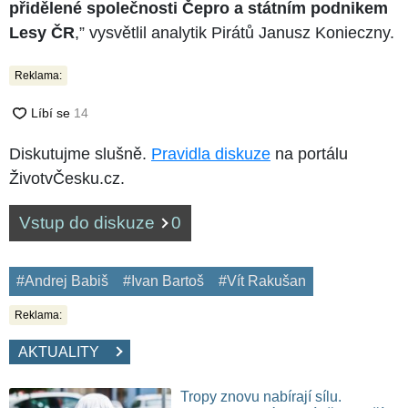
přidělené společnosti Čepro a státním podnikem
Lesy ČR
,” vysvětlil analytik Pirátů Janusz Konieczny.
Reklama:
Diskutujme slušně.
Pravidla diskuze
na portálu
ŽivotvČesku.cz.
Vstup do diskuze
0
#Andrej Babiš
#Ivan Bartoš
#Vít Rakušan
Reklama:
AKTUALITY
Tropy znovu nabírají sílu.