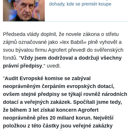
dohady, kde se premiér koupe
Předseda vlády doplnil, že novele zákona o střetu
zájmů označované jako »lex Babiš« plně vyhověl a
svou bývalou firmu Agrofert převedl do svěřenských
fondů. "
Vždy jsem dodržoval a dodržuji všechny
právní předpisy
,“ uvedl.
"
Audit Evropské komise se zabýval
neoprávněným čerpáním evropských dotací,
ovšem stejné předpisy se týkají rovněž národních
dotací a veřejných zakázek. Spočítali jsme tedy,
že během 3 let získal koncern Agrofert
neoprávněně přes 20 miliard korun. Největší
položkou z této částky jsou veřejné zakázky