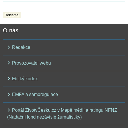
Reklama:
O nás
Redakce
Provozovatel webu
Etický kodex
EMFA a samoregulace
Portál ŽivotvČesku.cz v Mapě médií a ratingu NFNZ
(Nadační fond nezávislé žurnalistiky)