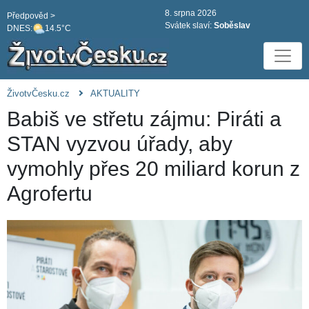
8. srpna 2026
Předpověd >
Svátek slaví:
Soběslav
DNES:
14.5°C
ŽivotvČesku.cz
AKTUALITY
Babiš ve střetu zájmu: Piráti a
STAN vyzvou úřady, aby
vymohly přes 20 miliard korun z
Agrofertu