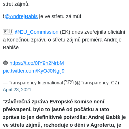
střet zájmů.
❗️
@AndrejBabis
je ve střetu zájmů❗️
🇪🇺
@EU_Commission
(EK) dnes zveřejnila oficiální
a konečnou zprávu o střetu zájmů premiéra Andreje
Babiše.
🔵
https://t.co/0tY9n2NrbM
pic.twitter.com/KyOJ0Ngij9
— Transparency International 🇨🇿 (@Transparency_CZ)
April 23, 2021
"
Závěrečná zpráva Evropské komise není
překvapení, bylo to jasné od počátku a tato
zpráva to jen definitivně potvrdila: Andrej Babiš je
ve střetu zájmů, rozhoduje o dění v Agrofertu, je