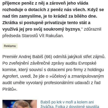
příjemce peněz z něj a zároveň jeho vláda
rozhoduje o dotacích z peněz nás všech. Když se
nad tím zamyslíme, je to krádež za bílého dne.
Zkrátka si postupně privatizuje tento stát a
využívá jej pro svůj soukromý byznys
,” zdůraznil
předseda Starostů Vít Rakušan.
Reklama:
Premiér Andrej Babiš (66) odmítá jakýkoli střet zájmů.
Po zveřejnění závěrečné zprávy auditu Evropské
komise, který souvisí s dotacemi pro firmy z holdingu
Agrofert, uvedl, že jde o »účelový a zmanipulovaným
audit uměle vyvolaný profesionálními udavači z řad
Pirátů«.
Babiš po krk v moři a kolem ani
živáčka. Fotka z dovolené spustila