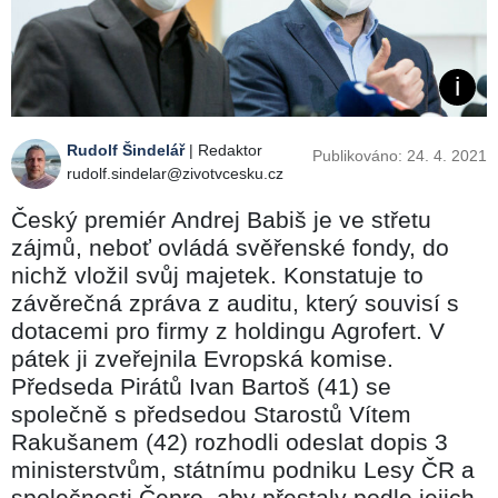
Rudolf Šindelář
| Redaktor
Publikováno: 24. 4. 2021
rudolf.sindelar@zivotvcesku.cz
Český premiér Andrej Babiš je ve střetu
zájmů, neboť ovládá svěřenské fondy, do
nichž vložil svůj majetek. Konstatuje to
závěrečná zpráva z auditu, který souvisí s
dotacemi pro firmy z holdingu Agrofert. V
pátek ji zveřejnila Evropská komise.
Předseda Pirátů Ivan Bartoš (41) se
společně s předsedou Starostů Vítem
Rakušanem (42) rozhodli odeslat dopis 3
ministerstvům, státnímu podniku Lesy ČR a
společnosti Čepro, aby přestaly podle jejich