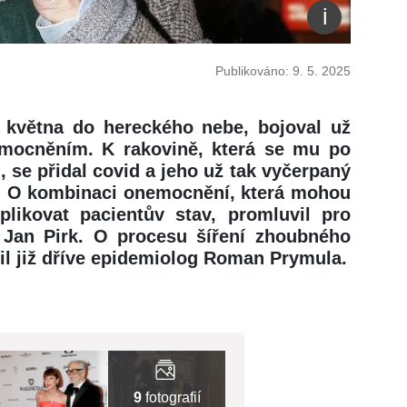
Publikováno: 9. 5. 2025
8. května do hereckého nebe, bojoval už
mocněním. K rakovině, která se mu po
h, se přidal covid a jeho už tak vyčerpaný
. O kombinaci onemocnění, která mohou
likovat pacientův stav, promluvil pro
g Jan Pirk. O procesu šíření zhoubného
il již dříve epidemiolog Roman Prymula.
9
fotografií