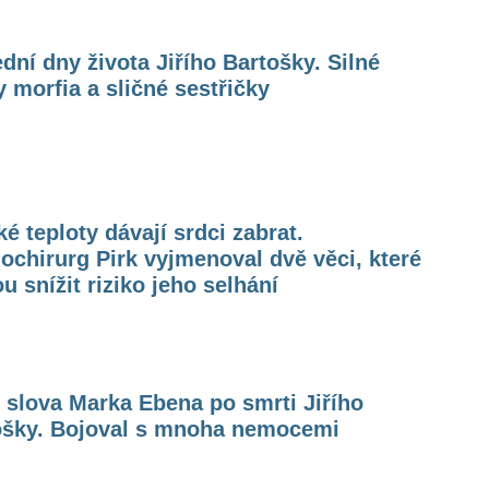
dní dny života Jiřího Bartošky. Silné
 morfia a sličné sestřičky
é teploty dávají srdci zabrat.
ochirurg Pirk vyjmenoval dvě věci, které
 snížit riziko jeho selhání
 slova Marka Ebena po smrti Jiřího
ošky. Bojoval s mnoha nemocemi