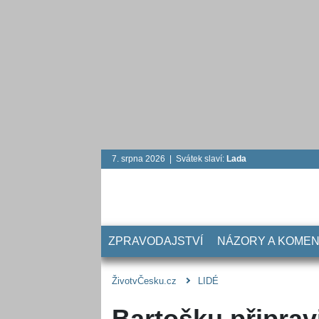
7. srpna 2026 | Svátek slaví:
Lada
ZPRAVODAJSTVÍ
NÁZORY A KOME
ŽivotvČesku.cz
LIDÉ
Bartošku připrav