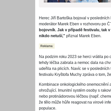
Herec Jiří Bartoška bojoval v posledních
moderátor Marek Eben v rozhovoru po ČT
bojovník. Jak v případě festivalu, tak v
nikdo netuší,"
přiznal Marek Eben.
Reklama:
Na podzim roku 2023 se herci vrátila po d
tehdy léčba zabrala a nemoc dala na chv
udeřila na plicích. Navíc se v posledníc
festivalu Kryštofa Muchy zpráva o tom, ž
Kombinace onkologického onemocnění a i
ohrožující. Imunitní systém osoby s rak
nebo protinádorovou léčbou (např. chemot
že tělo může hůře reagovat na virové in
populace.