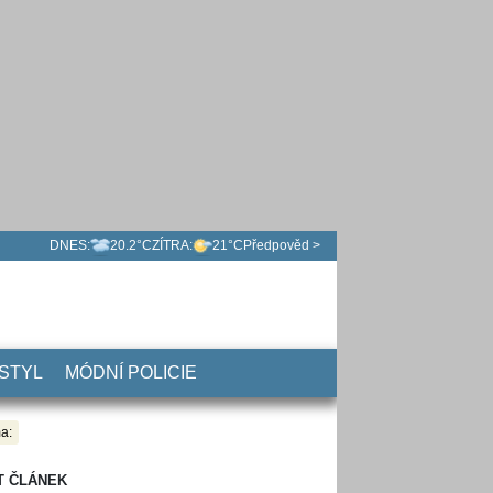
DNES:
20.2°C
ZÍTRA:
21°C
Předpověd >
 STYL
MÓDNÍ POLICIE
a:
T ČLÁNEK