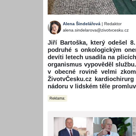
Alena Šindelářová
| Redaktor
alena.sindelarova@zivotvcesku.cz
Jiří Bartoška, který odešel 
podruhé s onkologickým one
devíti letech usadila na plicíc
organismus vypověděl službu
v obecné rovině velmi zkomp
ŽivotvČesku.cz kardiochirur
nádoru v lidském těle promluv
Reklama: