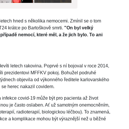
 letech hned s několika nemocemi. Zmínil se o tom
24 krátce po Bartoškově smrti.
"On byl velký
 případě nemocí, které měl, a že jich bylo. To ani
evíti letech rakovina. Poprvé s ní bojoval v roce 2014,
íli prezidentovi MFFKV pokoj. Bohužel podruhé
h týdnech objevila od výkonného ředitele karlovarského
e se herec nakazil covidem.
nfekce covid-19 může být pro pacienta až život
ovinou je často oslaben. Ať už samotným onemocněním,
erapií, radioterapií, biologickou léčbou). To znamená,
fekce a komplikace mohou být výraznější než u běžné