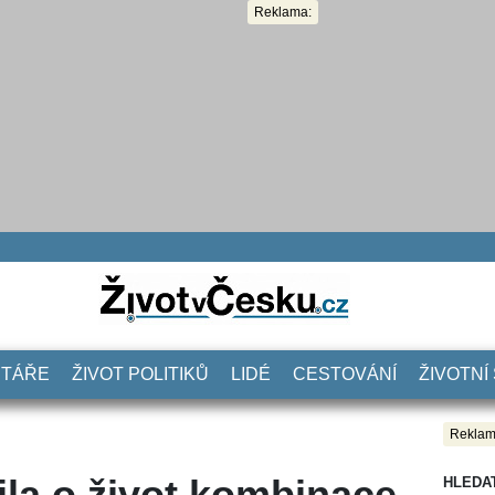
Reklama:
NTÁŘE
ŽIVOT POLITIKŮ
LIDÉ
CESTOVÁNÍ
ŽIVOTNÍ
Reklam
ila o život kombinace
HLEDA