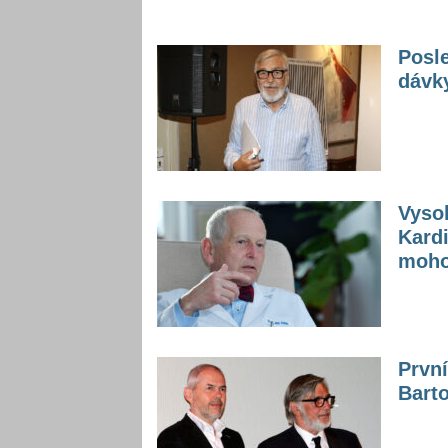
Posle
dávky
Vysok
Kardi
mohou
První
Bart