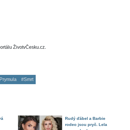
ortálu ŽivotvČesku.cz.
Prymula
#Smrt
vá
Rudý ďábel a Barbie
rodeo jsou pryč. Lela