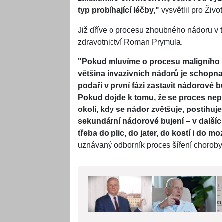
typ probíhající léčby,"
vysvětlil pro Živ
Již dříve o procesu zhoubného nádoru v t
zdravotnictví Roman Prymula.
"Pokud mluvíme o procesu maligního n
většina invazivních nádorů je schopn
podaří v první fázi zastavit nádorové 
Pokud dojde k tomu, že se proces nepo
okolí, kdy se nádor zvětšuje, postihuje l
sekundární nádorové bujení –⁠⁠⁠⁠⁠⁠ v da
třeba do plic, do jater, do kostí i do mo
uznávaný odborník proces šíření choroby