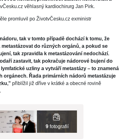
otvČesku.cz věhlasný kardiochirurg Jan Pirk.
ěle promluvil po ŽivotvČesku.cz exministr
ádoru, tak v tomto případě dochází k tomu, že
a metastázovat do různých orgánů, a pokud se
bujení, tak zpravidla k metastázování nedochází.
daří zastavit, tak pokračuje nádorové bujení do
ymfatické uzliny a vytváří metastázy –⁠⁠⁠⁠⁠⁠ to znamená
lších orgánech. Řada primárních nádorů metastázuje
zku,"
přiblížil již dříve v krátké a obecné rovině
.
9
fotografií