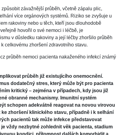
způsobit závažnější průběh, včetně zápalu plic,
lhání více orgánových systémů. Riziko se zvyšuje u
adiem rakoviny nebo u těch, kteří jsou dlouhodobě
 veřejně hovořil o své nemoci i léčbě, je
smu v důsledku rakoviny a její léčby zhoršilo průběh
t k celkovému zhoršení zdravotního stavu.
.cz průběh nemoci pacienta nakaženého infekcí známý
plikovat průběh již existujícího onemocnění.
smus dodatečný stres, který může být pro pacienta
m kritický – zejména v případech, kdy jsou již
zené obranné mechanismy. Imunitní systém
být schopen adekvátně reagovat na novou virovou
 ke zhoršení klinického stavu, případně i k selhání
ch pacientů tak může infekce představovat
ka je vždy nezbytné zohlednit věk pacienta, stadium
vovou kondici, přítomnost dalších komorbidit a