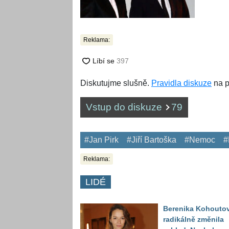
Reklama:
Diskutujme slušně.
Pravidla diskuze
na p
Vstup do diskuze
79
#Jan Pirk
#Jiří Bartoška
#Nemoc
#
Reklama:
LIDÉ
Berenika Kohouto
radikálně změnila