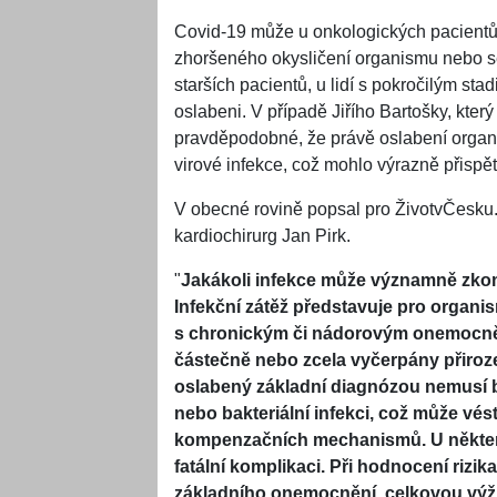
Covid-19 může u onkologických pacientů 
zhoršeného okysličení organismu nebo se
starších pacientů, u lidí s pokročilým st
oslabeni. V případě Jiřího Bartošky, který
pravděpodobné, že právě oslabení organi
virové infekce, což mohlo výrazně přispě
V obecné rovině popsal pro ŽivotvČesku
kardiochirurg Jan Pirk.
"
Jakákoli infekce může významně zkom
Infekční zátěž představuje pro organi
s chronickým či nádorovým onemocnění
částečně nebo zcela vyčerpány přiro
oslabený základní diagnózou nemusí 
nebo bakteriální infekci, což může vést
kompenzačních mechanismů. U některý
fatální komplikaci. Při hodnocení rizi
základního onemocnění, celkovou výži