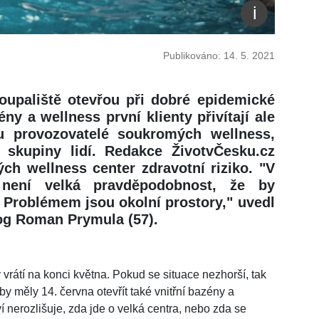
Publikováno: 14. 5. 2021
oupaliště otevřou při dobré epidemické
ény a wellness první klienty přivítají ale
u provozovatelé soukromých wellness,
skupiny lidí. Redakce ŽivotvČesku.cz
ých wellness center zdravotní riziko. "V
ení velká pravděpodobnost, že by
. Problémem jsou okolní prostory," uvedl
og Roman Prymula (57).
vrátí na konci května. Pokud se situace nezhorší, tak
y měly 14. června otevřít také vnitřní bazény a
í nerozlišuje, zda jde o velká centra, nebo zda se