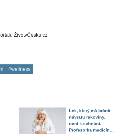
ortálu ŽivotvČesku.cz.
ní
#wellness
Lék, který má bránit
návratu rakoviny,
není k sehnání.
Profesorka medicíny
promluvila jako