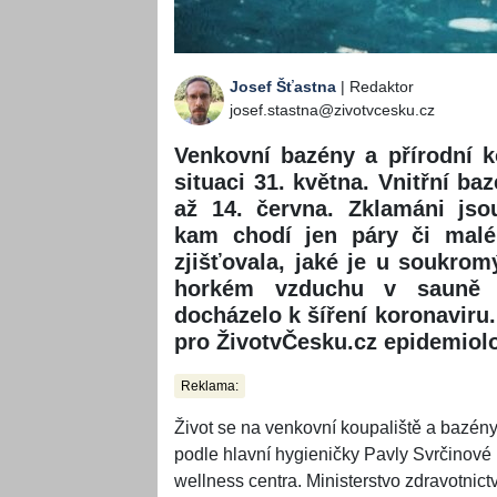
Josef Šťastna
| Redaktor
josef.stastna@zivotvcesku.cz
Venkovní bazény a přírodní k
situaci 31. května. Vnitřní baz
až 14. června. Zklamáni jso
kam chodí jen páry či malé 
zjišťovala, jaké je u soukrom
horkém vzduchu v sauně n
docházelo k šíření koronaviru
pro ŽivotvČesku.cz epidemiol
Reklama:
Život se na venkovní koupaliště a bazény 
podle hlavní hygieničky Pavly Svrčinové b
wellness centra. Ministerstvo zdravotnictv