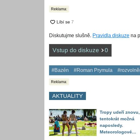
Reklama:
Diskutujme slušně.
Pravidla diskuze
na p
Vstup do diskuze
0
#Bazén
#Roman Prymula
#rozvolně
Reklama:
AKTUALITY
Tropy udeří znovu,
tentokrát možná
naposledy.
Meteorologové
zpřesnili výhled až