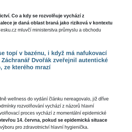
ictví. Co a kdy se rozvolňuje vychází z
dalece je daná oblast braná jako riziková v kontextu
Česku.cz mluvčí ministerstva průmyslu a obchodu
se topí v bazénu, i když má nafukovací
 Záchranář Dvořák zveřejnil autentické
, ze kterého mrazí
dně wellness do vydání článku nereagovalo, již dříve
odmínky rozvolňování vychází z názorů hlavní
ozvolňovací proces vychází z momentální epidemické
 otevřou 14. června, pokud se epidemická situace
ýboru pro zdravotnictví hlavní hygienička.