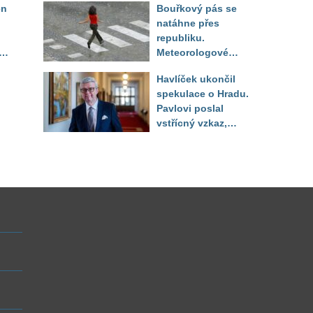
en
Bouřkový pás se
pacientka
natáhne přes
republiku.
ěď
Meteorologové
zpřesnili lokality pod
Havlíček ukončil
výstrahou, kde hrozí
spekulace o Hradu.
kroupy a prudký vítr
Pavlovi poslal
vstřícný vzkaz,
Decroix pak tvrdě
setřel