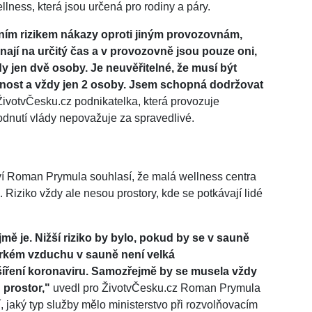
llness, která jsou určená pro rodiny a páry.
lním rizikem nákazy oproti jiným provozovnám,
ednají na určitý čas a v provozovně jsou pouze oni,
dy jen dvě osoby. Je neuvěřitelné, že musí být
tnost a vždy jen 2 osoby. Jsem schopná dodržovat
ivotvČesku.cz podnikatelka, která provozuje
odnutí vlády nepovažuje za spravedlivé.
tví Roman Prymula souhlasí, že malá wellness centra
. Riziko vždy ale nesou prostory, kde se potkávají lidé
mě je. Nižší riziko by bylo, pokud by se v sauně
orkém vzduchu v sauně není velká
íření koronaviru. Samozřejmě by se musela vždy
 prostor,"
uvedl pro ŽivotvČesku.cz Roman Prymula
, jaký typ služby mělo ministerstvo při rozvolňovacím