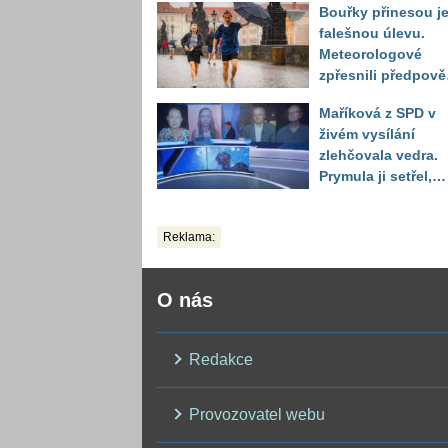
Bouřky přinesou j
do září
falešnou úlevu.
Meteorologové
zpřesnili předpov
a oznámili návrat
Maříková z SPD v
horkého počasí
živém vysílání
zlehčovala vedra.
Prymula ji setřel,
když vytáhl děsivé
číslo
Reklama:
O nás
Redakce
Provozovatel webu