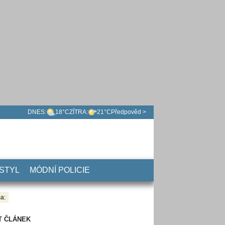
DNES:
18°C
ZÍTRA:
21°C
Předpověd >
 STYL
MÓDNÍ POLICIE
a:
T ČLÁNEK