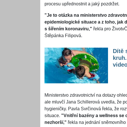
procesu upřednostnit a jaký pozdržet.
"Je to otázka na ministerstvo zdravotn
epidemiologické situace a z toho, jak 
s šířením koronaviru,"
řekla pro Životv
Štěpánka Filipová.
Dítě 
kruh.
video
Ministerstvo zdravotnictví na dotazy ohle
ale mluvčí Jana Schillerová uvedla, že p
hygieničky. Pavla Svrčinová řekla, že r
situace.
"Vnitřní bazény a wellness se
nezhorší,"
řekla na jednání sněmovního v