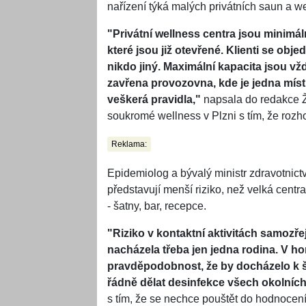
nařízení týká malých privátních saun a we
"Privátní wellness centra jsou minimá
které jsou již otevřené. Klienti se obj
nikdo jiný. Maximální kapacita jsou vž
zavřena provozovna, kde je jedna mís
veškerá pravidla,"
napsala do redakce Ž
soukromé wellness v Plzni s tím, že rozh
Reklama:
Epidemiolog a bývalý ministr zdravotnic
představují menší riziko, než velká centra
- šatny, bar, recepce.
"Riziko v kontaktní aktivitách samozřej
nacházela třeba jen jedna rodina. V h
pravděpodobnost, že by docházelo k š
řádně dělat desinfekce všech okolních
s tím, že se nechce pouštět do hodnocení