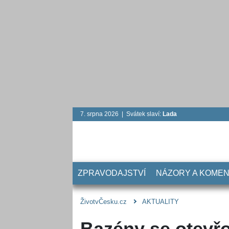
7. srpna 2026 | Svátek slaví:
Lada
ZPRAVODAJSTVÍ
NÁZORY A KOME
ŽivotvČesku.cz
AKTUALITY
Bazény se otevř