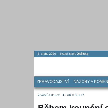
6. srpna 2026 | Svátek slaví:
Oldřiška
ZPRAVODAJSTVÍ
NÁZORY A KOME
ŽivotvČesku.cz
AKTUALITY
Během koupání s