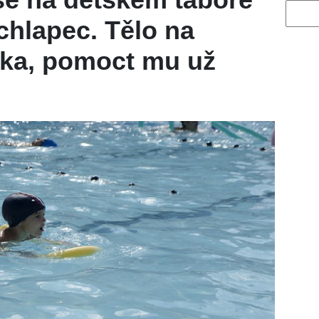
Vyhled
chlapec. Tělo na
vka, pomoct mu už