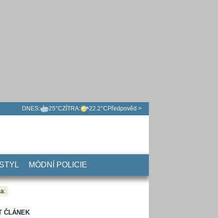
DNES:
25°C
ZÍTRA:
22.2°C
Předpověd >
 STYL
MÓDNÍ POLICIE
a:
T ČLÁNEK