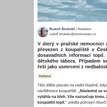
Rudolf Šindelář
| Redaktor
rudolf.sindelar@zivotvcesku.cz
V úterý v pražské nemocnici 
převezen z koupaliště v Če
dosavadních informací topil.
dětského tábora. Případem se
řeší jako usmrcení z nedbalost
Reklama:
Tělo dítěte plavalo na vodní hladině, kdy
návštěvnice koupaliště.
„Následně se s
vytáhla na břeh. Vše naznačuje tomu, 
koupališti topil,“
uvedla policejní mluvčí