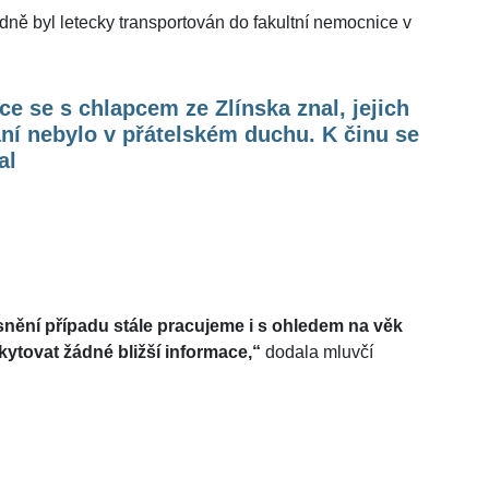
edně byl letecky transportován do fakultní nemocnice v
e se s chlapcem ze Zlínska znal, jejich
ní nebylo v přátelském duchu. K činu se
al
nění případu stále pracujeme i s ohledem na věk
ytovat žádné bližší informace,“
dodala mluvčí