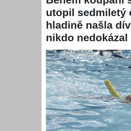
utopil sedmiletý 
hladině našla dí
nikdo nedokázal