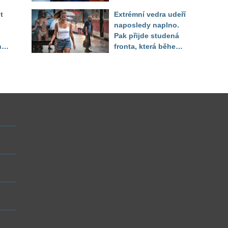
Decroix pak tvrdě
t
Extrémní vedra udeří
setřel
naposledy naplno.
Pak přijde studená
ny
fronta, která během
několika hodin otočí
počasí