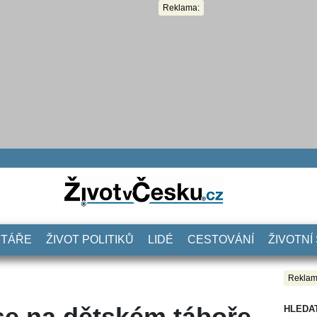
Reklama:
NTÁŘE
ŽIVOT POLITIKŮ
LIDÉ
CESTOVÁNÍ
ŽIVOTNÍ
Reklam
e na dětském táboře
HLEDA