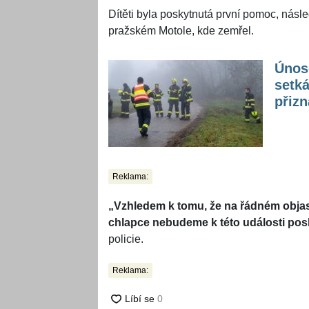
Dítěti byla poskytnutá první pomoc, násl
pražském Motole, kde zemřel.
Únosc
setká
přizn
Reklama:
„Vzhledem k tomu, že na řádném objas
chlapce nebudeme k této události posk
policie.
Reklama: