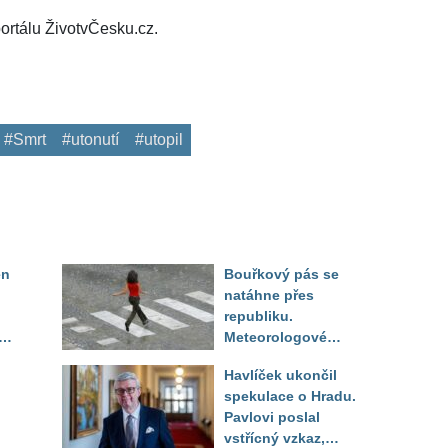
ortálu ŽivotvČesku.cz.
#Smrt
#utonutí
#utopil
en
Bouřkový pás se
natáhne přes
republiku.
ěď
Meteorologové
zpřesnili lokality pod
Havlíček ukončil
výstrahou, kde hrozí
spekulace o Hradu.
kroupy a prudký vítr
Pavlovi poslal
vstřícný vzkaz,