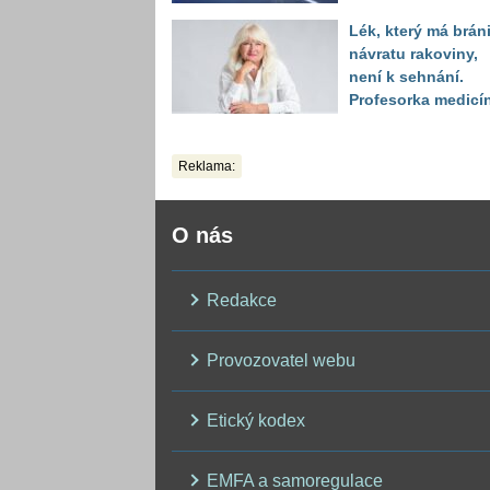
když vytáhl děsivé
Lék, který má bráni
číslo
návratu rakoviny,
není k sehnání.
Profesorka medicí
promluvila jako
pacientka
Reklama:
O nás
Redakce
Provozovatel webu
Etický kodex
EMFA a samoregulace