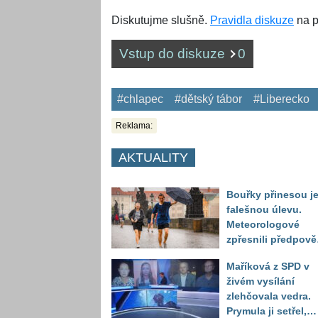
Diskutujme slušně.
Pravidla diskuze
na p
Vstup do diskuze
0
#chlapec
#dětský tábor
#Liberecko
Reklama:
AKTUALITY
Bouřky přinesou j
falešnou úlevu.
Meteorologové
zpřesnili předpov
a oznámili návrat
Maříková z SPD v
horkého počasí
živém vysílání
zlehčovala vedra.
Prymula ji setřel,