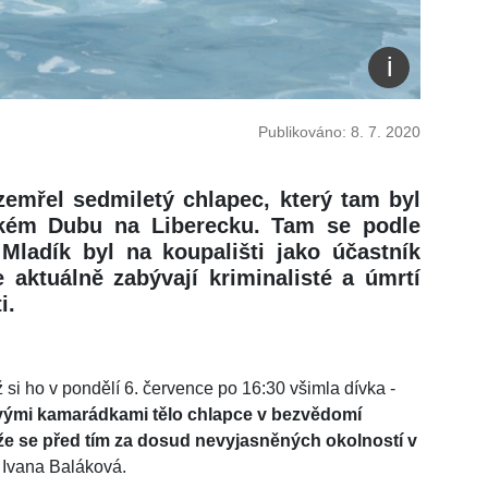
Publikováno: 8. 7. 2020
zemřel sedmiletý chlapec, který tam byl
ském Dubu na Liberecku. Tam se podle
 Mladík byl na koupališti jako účastník
 aktuálně zabývají kriminalisté a úmrtí
i.
ž si ho v pondělí 6. července po 16:30 všimla dívka -
vými kamarádkami tělo chlapce v bezvědomí
že se před tím za dosud nevyjasněných okolností v
 Ivana Baláková.