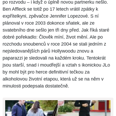
po rozvodu – i když o úplně novou partnerku nešlo.
Ben Affleck se totiž po 17 letech vrátil zpátky k
expřítelkyni, zpěvačce Jennifer Lopezové. S ní
plánoval v roce 2003 dokonce sňatek, ale ze
svatebního dne sešlo jen tři dny před. Jak říká staré
dobré pořekadlo: Člověk míní, život mění. Ale po
rozchodu snoubenců v roce 2004 se stali jedním z
nejsledovanějších párů Hollywoodu znovu a
paparazzi je sledovali na každém kroku. Tentokrát
jsou starší, snad i moudřejší a vztah s ikonickou JLo
by mohl být pro herce definitivní tečkou za
alkoholovou životní etapou, která už se na něm v
minulosti podepsala dostatečně.