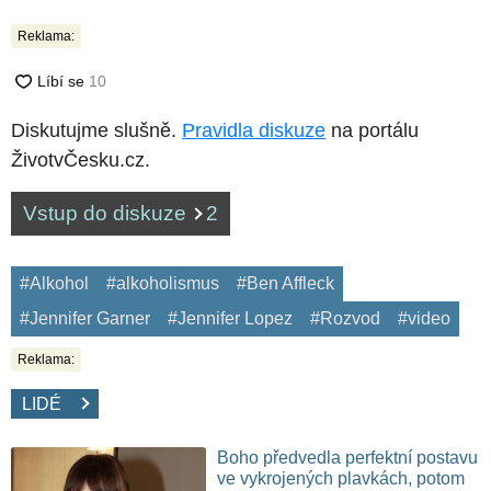
Reklama:
Diskutujme slušně.
Pravidla diskuze
na portálu
ŽivotvČesku.cz.
Vstup do diskuze
2
#Alkohol
#alkoholismus
#Ben Affleck
#Jennifer Garner
#Jennifer Lopez
#Rozvod
#video
Reklama:
LIDÉ
Boho předvedla perfektní postavu
ve vykrojených plavkách, potom