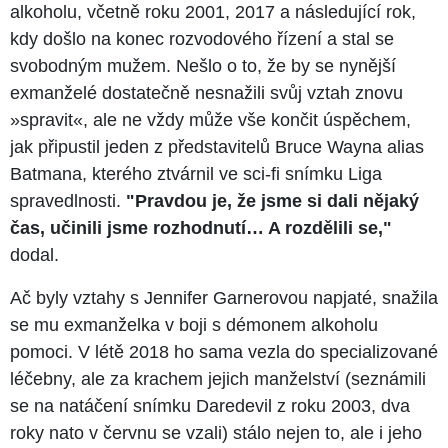
alkoholu, včetně roku 2001, 2017 a následující rok,
kdy došlo na konec rozvodového řízení a stal se
svobodným mužem. Nešlo o to, že by se nynější
exmanželé dostatečně nesnažili svůj vztah znovu
»spravit«, ale ne vždy může vše končit úspěchem,
jak připustil jeden z představitelů Bruce Wayna alias
Batmana, kterého ztvárnil ve sci-fi snímku Liga
spravedlnosti.
"Pravdou je, že jsme si dali nějaký
čas, učinili jsme rozhodnutí… A rozdělili se,"
dodal.
Ač byly vztahy s Jennifer Garnerovou napjaté, snažila
se mu exmanželka v boji s démonem alkoholu
pomoci. V létě 2018 ho sama vezla do specializované
léčebny, ale za krachem jejich manželství (seznámili
se na natáčení snímku Daredevil z roku 2003, dva
roky nato v červnu se vzali) stálo nejen to, ale i jeho