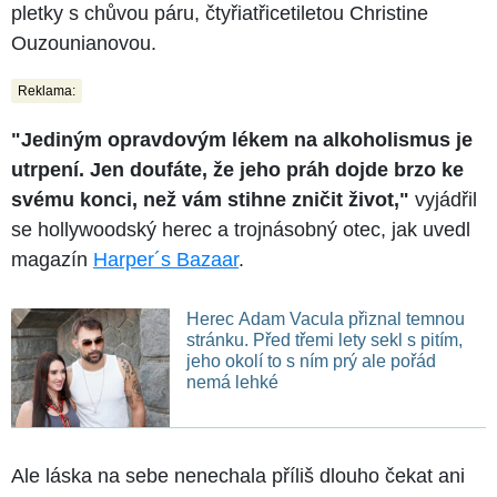
pletky s chůvou páru, čtyřiatřicetiletou Christine
Ouzounianovou.
Reklama:
"Jediným opravdovým lékem na alkoholismus je
utrpení. Jen doufáte, že jeho práh dojde brzo ke
svému konci, než vám stihne zničit život,"
vyjádřil
se hollywoodský herec a trojnásobný otec, jak uvedl
magazín
Harper´s Bazaar
.
Herec Adam Vacula přiznal temnou
stránku. Před třemi lety sekl s pitím,
jeho okolí to s ním prý ale pořád
nemá lehké
Ale láska na sebe nenechala příliš dlouho čekat ani