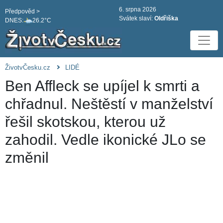
6. srpna 2026
Předpověd >
Svátek slaví:
Oldřiška
DNES:
26.2°C
ŽivotvČesku.cz
LIDÉ
Ben Affleck se upíjel k smrti a
chřadnul. Neštěstí v manželství
řešil skotskou, kterou už
zahodil. Vedle ikonické JLo se
změnil