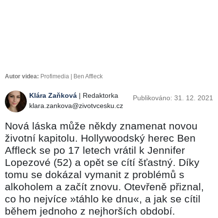
Autor videa:
Profimedia | Ben Affleck
Klára Zaňková
| Redaktorka
Publikováno: 31. 12. 2021
klara.zankova@zivotvcesku.cz
Nová láska může někdy znamenat novou
životní kapitolu. Hollywoodský herec Ben
Affleck se po 17 letech vrátil k Jennifer
Lopezové (52) a opět se cítí šťastný. Díky
tomu se dokázal vymanit z problémů s
alkoholem a začít znovu. Otevřeně přiznal,
co ho nejvíce »táhlo ke dnu«, a jak se cítil
během jednoho z nejhorších období.