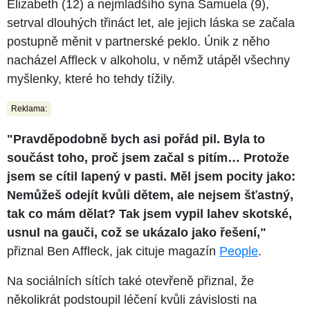
Elizabeth (12) a nejmladšího syna Samuela (9),
setrval dlouhých třináct let, ale jejich láska se začala
postupně měnit v partnerské peklo. Únik z něho
nacházel Affleck v alkoholu, v němž utápěl všechny
myšlenky, které ho tehdy tížily.
Reklama:
"Pravděpodobně bych asi pořád pil. Byla to
součást toho, proč jsem začal s pitím… Protože
jsem se cítil lapený v pasti. Měl jsem pocity jako:
Nemůžeš odejít kvůli dětem, ale nejsem šťastný,
tak co mám dělat? Tak jsem vypil lahev skotské,
usnul na gauči, což se ukázalo jako řešení,"
přiznal Ben Affleck, jak cituje magazín
People
.
Na sociálních sítích také otevřeně přiznal, že
několikrát podstoupil léčení kvůli závislosti na