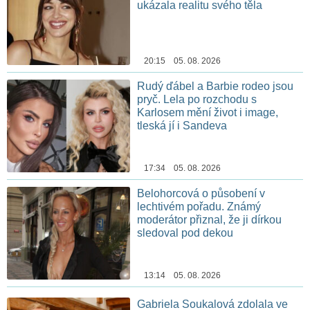
ukázala realitu svého těla
20:15 05. 08. 2026
Rudý ďábel a Barbie rodeo jsou
pryč. Lela po rozchodu s
Karlosem mění život i image,
tleská jí i Sandeva
17:34 05. 08. 2026
Belohorcová o působení v
lechtivém pořadu. Známý
moderátor přiznal, že ji dírkou
sledoval pod dekou
13:14 05. 08. 2026
Gabriela Soukalová zdolala ve