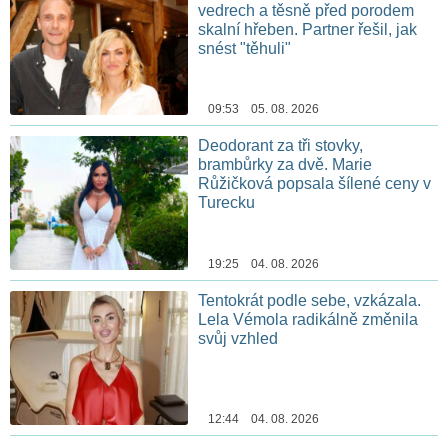
vedrech a těsně před porodem
skalní hřeben. Partner řešil, jak
snést "těhuli"
09:53 05. 08. 2026
Deodorant za tři stovky,
brambůrky za dvě. Marie
Růžičková popsala šílené ceny v
Turecku
19:25 04. 08. 2026
Tentokrát podle sebe, vzkázala.
Lela Vémola radikálně změnila
svůj vzhled
12:44 04. 08. 2026