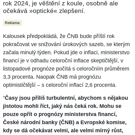
rok 2024, je věštění z koule, osobně ale
očekává »optické« zlepšení.
Reklama:
Kalousek předpokládá, že ČNB bude příští rok
pokračovat ve snižování úrokových sazeb, se kterým
začala minulý týden. Pokud jde o inflaci, ministerstvo
financí je v odhadu celoroční inflace skeptičtější, v
listopadové prognóze počítá s celoročním průměrem
3,3 procenta. Naopak ČNB má prognózu
optimističtější – s celoroční inflací 2,6 procenta.
"
Časy jsou příliš turbulentní, abychom s nějakou
jistotou mohli říct, jaký nás čeká rok. Mohu se
pouze opřít o prognózy ministerstva financí,
České národní banky (ČNB) a Evropské komise,
kdy se dá očekávat velmi, ale velmi mírný růst,