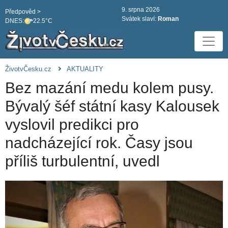
9. srpna 2026
Předpověd >
Svátek slaví:
Roman
DNES:
22.5°C
ŽivotvČesku.cz
AKTUALITY
Bez mazání medu kolem pusy.
Bývalý šéf státní kasy Kalousek
vyslovil predikci pro
nadcházející rok. Časy jsou
příliš turbulentní, uvedl