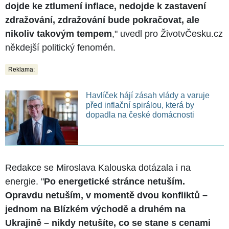
dojde ke ztlumení inflace, nedojde k zastavení
zdražování, zdražování bude pokračovat, ale
nikoliv takovým tempem
," uvedl pro ŽivotvČesku.cz
někdejší politický fenomén.
Reklama:
Havlíček hájí zásah vlády a varuje
před inflační spirálou, která by
dopadla na české domácnosti
Redakce se Miroslava Kalouska dotázala i na
energie. "
Po energetické stránce netuším.
Opravdu netuším, v momentě dvou konfliktů –
jednom na Blízkém východě a druhém na
Ukrajině – nikdy netušíte, co se stane s cenami