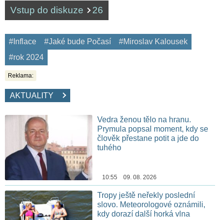
Vstup do diskuze
26
#Inflace
#Jaké bude Počasí
#Miroslav Kalousek
#rok 2024
Reklama:
AKTUALITY
Vedra ženou tělo na hranu.
Prymula popsal moment, kdy se
člověk přestane potit a jde do
tuhého
10:55 09. 08. 2026
Tropy ještě neřekly poslední
slovo. Meteorologové oznámili,
kdy dorazí další horká vlna