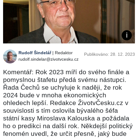
Rudolf Šindelář
| Redaktor
Publikováno: 28. 12. 2023
rudolf.sindelar@zivotvcesku.cz
Komentář: Rok 2023 míří do svého finále a
pomyslnou štafetu předá svému nástupci.
Řada Čechů se uchyluje k naději, že rok
2024 bude v mnoha ekonomických
ohledech lepší. Redakce ŽivotvČesku.cz v
souvislosti s tím oslovila bývalého šéfa
státní kasy Miroslava Kalouska a požádala
ho o predikci na další rok. Někdejší politický
fenomén uvedl, že určit přesně, jaký bude