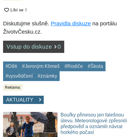
Diskutujme slušně.
Pravidla diskuze
na portálu
ŽivotvČesku.cz.
Vstup do diskuze
0
#Děti
#Jeroným Klimeš
#Rodiče
#Škola
#vysvědčení
#známky
Reklama:
AKTUALITY
Bouřky přinesou jen falešnou
úlevu. Meteorologové zpřesnili
předpověď a oznámili návrat
horkého počasí