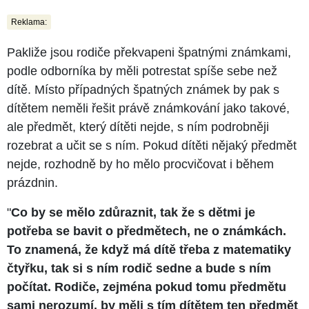
Reklama:
Pakliže jsou rodiče překvapeni špatnými známkami,
podle odborníka by měli potrestat spíše sebe než
dítě. Místo případných špatných známek by pak s
dítětem neměli řešit právě známkování jako takové,
ale předmět, který dítěti nejde, s ním podrobněji
rozebrat a učit se s ním. Pokud dítěti nějaký předmět
nejde, rozhodně by ho mělo procvičovat i během
prázdnin.
"
Co by se mělo zdůraznit, tak že s dětmi je
potřeba se bavit o předmětech, ne o známkách.
To znamená, že když má dítě třeba z matematiky
čtyřku, tak si s ním rodič sedne a bude s ním
počítat. Rodiče, zejména pokud tomu předmětu
sami nerozumí, by měli s tím dítětem ten předmět