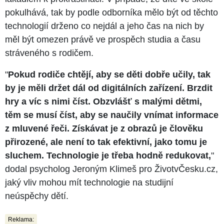
pokulhává, tak by podle odborníka mělo být od těchto
technologií drženo co nejdál a jeho čas na nich by
měl být omezen právě ve prospěch studia a času
stráveného s rodičem.
"
Pokud rodiče chtějí, aby se děti dobře učily, tak
by je měli držet dál od digitálních zařízení. Brzdit
hry a víc s nimi číst. Obzvlášť s malými dětmi,
těm se musí číst, aby se naučily vnímat informace
z mluvené řeči. Získávat je z obrazů je člověku
přirozené, ale není to tak efektivní, jako tomu je
sluchem. Technologie je třeba hodně redukovat,
"
dodal psycholog Jeroným Klimeš pro ŽivotvČesku.cz,
jaký vliv mohou mít technologie na studijní
neúspěchy dětí.
Reklama: