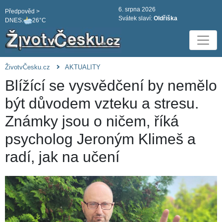
6. srpna 2026
Předpověd >
Svátek slaví:
Oldřiška
DNES:
26°C
ŽivotvČesku.cz
AKTUALITY
Blížící se vysvědčení by nemělo
být důvodem vzteku a stresu.
Známky jsou o ničem, říká
psycholog Jeroným Klimeš a
radí, jak na učení