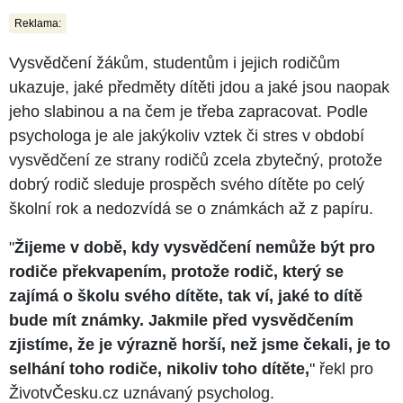
Reklama:
Vysvědčení žákům, studentům i jejich rodičům
ukazuje, jaké předměty dítěti jdou a jaké jsou naopak
jeho slabinou a na čem je třeba zapracovat. Podle
psychologa je ale jakýkoliv vztek či stres v období
vysvědčení ze strany rodičů zcela zbytečný, protože
dobrý rodič sleduje prospěch svého dítěte po celý
školní rok a nedozvídá se o známkách až z papíru.
"
Žijeme v době, kdy vysvědčení nemůže být pro
rodiče překvapením, protože rodič, který se
zajímá o školu svého dítěte, tak ví, jaké to dítě
bude mít známky. Jakmile před vysvědčením
zjistíme, že je výrazně horší, než jsme čekali, je to
selhání toho rodiče, nikoliv toho dítěte,
" řekl pro
ŽivotvČesku.cz uznávaný psycholog.