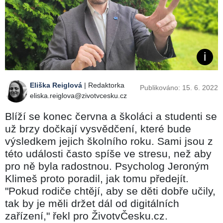
Eliška Reiglová
| Redaktorka
Publikováno: 15. 6. 2022
eliska.reiglova@zivotvcesku.cz
Blíží se konec června a školáci a studenti se
už brzy dočkají vysvědčení, které bude
výsledkem jejich školního roku. Sami jsou z
této události často spíše ve stresu, než aby
pro ně byla radostnou. Psycholog Jeroným
Klimeš proto poradil, jak tomu předejít.
"Pokud rodiče chtějí, aby se děti dobře učily,
tak by je měli držet dál od digitálních
zařízení," řekl pro ŽivotvČesku.cz.