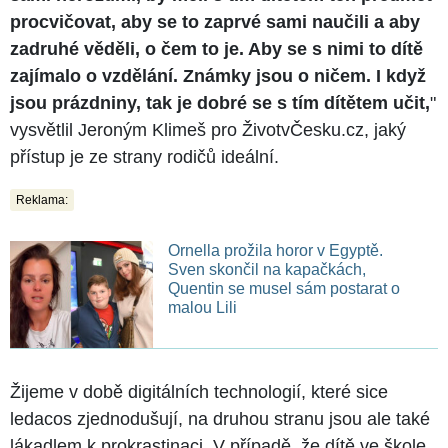
procvičovat, aby se to zaprvé sami naučili a aby
zadruhé věděli, o čem to je. Aby se s nimi to dítě
zajímalo o vzdělání. Známky jsou o ničem. I když
jsou prázdniny, tak je dobré se s tím dítětem učit,
"
vysvětlil Jeroným Klimeš pro ŽivotvČesku.cz, jaký
přístup je ze strany rodičů ideální.
Reklama:
Ornella prožila horor v Egyptě.
Sven skončil na kapačkách,
Quentin se musel sám postarat o
malou Lili
Žijeme v době digitálních technologií, které sice
ledacos zjednodušují, na druhou stranu jsou ale také
lákadlem k prokrastinaci. V případě, že dítě ve škole