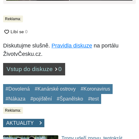
Reklama:
Diskutujme slušně.
Pravidla diskuze
na portálu
ŽivotvČesku.cz.
Vstup do diskuze
0
#Dovolená
#Kanárské ostrovy
#Koronavirus
#Nákaza
#pojištění
#Španělsko
#test
Reklama:
AKTUALITY
Tropy udeří znovu, tentokrát