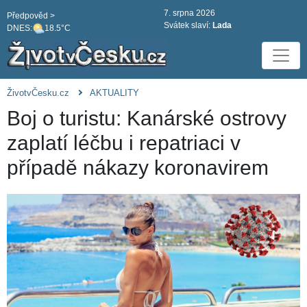
7. srpna 2026
Předpověd >
Svátek slaví:
Lada
DNES:
18.5°C
ŽivotvČesku.cz
AKTUALITY
Boj o turistu: Kanárské ostrovy
zaplatí léčbu i repatriaci v
případě nákazy koronavirem