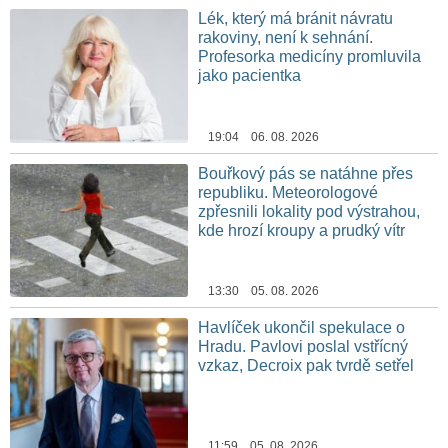
Lék, který má bránit návratu
rakoviny, není k sehnání.
Profesorka medicíny promluvila
jako pacientka
19:04 06. 08. 2026
Bouřkový pás se natáhne přes
republiku. Meteorologové
zpřesnili lokality pod výstrahou,
kde hrozí kroupy a prudký vítr
13:30 05. 08. 2026
Havlíček ukončil spekulace o
Hradu. Pavlovi poslal vstřícný
vzkaz, Decroix pak tvrdě setřel
11:59 05. 08. 2026