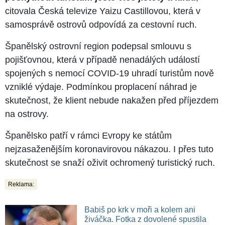
citovala Česká televize Yaizu Castillovou, která v
samosprávě ostrovů odpovídá za cestovní ruch.
Španělský ostrovní region podepsal smlouvu s
pojišťovnou, která v případě nenadálých událostí
spojených s nemocí COVID-19 uhradí turistům nově
vzniklé výdaje. Podmínkou proplacení náhrad je
skutečnost, že klient nebude nakažen před příjezdem
na ostrovy.
Španělsko patří v rámci Evropy ke státům
nejzasaženějším koronavirovou nákazou. I přes tuto
skutečnost se snaží oživit ochromený turistický ruch.
Reklama:
Babiš po krk v moři a kolem ani
živáčka. Fotka z dovolené spustila