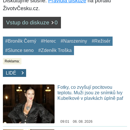
Diskutujme slušně.
Pravidla diskuze
na portálu
ŽivotvČesku.cz.
Vstup do diskuze
0
#Broněk Černý
#Herec
#Narozeniny
#Režisér
#Slunce seno
#Zdeněk Troška
Reklama:
LIDÉ
Fotky, co zvyšují pocitovou
teplotu. Muži jsou ze snímků Ivy
Kubelkové v plavkách úplně paf
09:01 06. 08. 2026