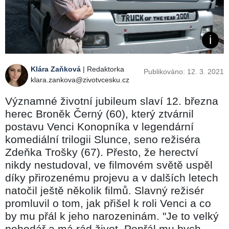
Klára Zaňková
| Redaktorka
Publikováno: 12. 3. 2021
klara.zankova@zivotvcesku.cz
Významné životní jubileum slaví 12. března
herec Broněk Černý (60), který ztvárnil
postavu Venci Konopníka v legendární
komediální trilogii Slunce, seno režiséra
Zdeňka Trošky (67). Přesto, že herectví
nikdy nestudoval, ve filmovém světě uspěl
díky přirozenému projevu a v dalších letech
natočil ještě několik filmů. Slavný režisér
promluvil o tom, jak přišel k roli Venci a co
by mu přál k jeho narozeninám. "Je to velký
pohodář a má rád život. Popřál mu bych