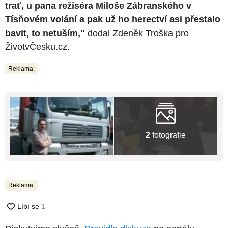
trať, u pana režiséra Miloše Zábranského v
Tísňovém volání a pak už ho herectví asi přestalo
bavit, to netuším,"
dodal Zdeněk Troška pro
ŽivotvČesku.cz.
Reklama:
2
fotografie
Reklama: