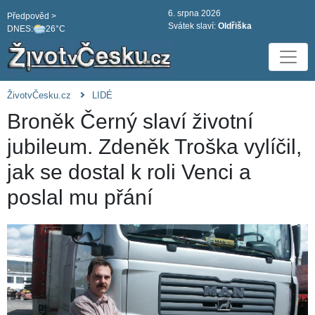
6. srpna 2026
Předpověd >
Svátek slaví:
Oldřiška
DNES:
26°C
ŽivotvČesku.cz
LIDÉ
Broněk Černý slaví životní
jubileum. Zdeněk Troška vylíčil,
jak se dostal k roli Venci a
poslal mu přání