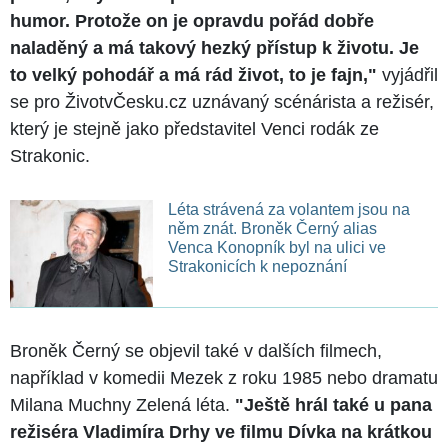
humor. Protože on je opravdu pořád dobře
naladěný a má takový hezký přístup k životu. Je
to velký pohodář a má rád život, to je fajn,"
vyjádřil
se pro ŽivotvČesku.cz uznávaný scénárista a režisér,
který je stejně jako představitel Venci rodák ze
Strakonic.
Léta strávená za volantem jsou na
něm znát. Broněk Černý alias
Venca Konopník byl na ulici ve
Strakonicích k nepoznání
Broněk Černý se objevil také v dalších filmech,
například v komedii Mezek z roku 1985 nebo dramatu
Milana Muchny Zelená léta.
"Ještě hrál také u pana
režiséra Vladimíra Drhy ve filmu Dívka na krátkou