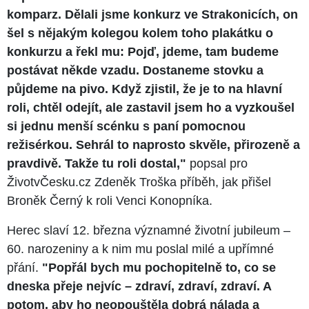
komparz. Dělali jsme konkurz ve Strakonicích, on
šel s nějakým kolegou kolem toho plakátku o
konkurzu a řekl mu: Pojď, jdeme, tam budeme
postávat někde vzadu. Dostaneme stovku a
půjdeme na pivo. Když zjistil, že je to na hlavní
roli, chtěl odejít, ale zastavil jsem ho a vyzkoušel
si jednu menší scénku s paní pomocnou
režisérkou. Sehrál to naprosto skvěle, přirozeně a
pravdivě. Takže tu roli dostal,"
popsal pro
ŽivotvČesku.cz Zdeněk Troška příběh, jak přišel
Broněk Černý k roli Venci Konopníka.
Herec slaví 12. března významné životní jubileum –
60. narozeniny a k nim mu poslal milé a upřímné
přání.
"Popřál bych mu pochopitelně to, co se
dneska přeje nejvíc – zdraví, zdraví, zdraví. A
potom, aby ho neopouštěla dobrá nálada a