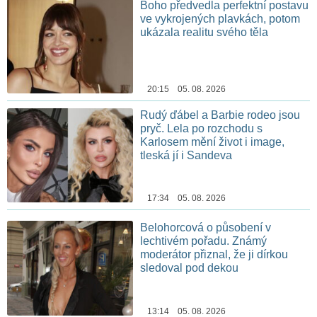
Boho předvedla perfektní postavu
ve vykrojených plavkách, potom
ukázala realitu svého těla
20:15 05. 08. 2026
Rudý ďábel a Barbie rodeo jsou
pryč. Lela po rozchodu s
Karlosem mění život i image,
tleská jí i Sandeva
17:34 05. 08. 2026
Belohorcová o působení v
lechtivém pořadu. Známý
moderátor přiznal, že ji dírkou
sledoval pod dekou
13:14 05. 08. 2026