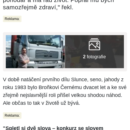
samozřejmě zdraví," řekl.
Reklama:
2
fotografie
V době natáčení prvního dílu Slunce, seno, jahody z
roku 1983 bylo Broňkovi Černému dvacet let a ke své
zřejmě nejslavnější roli přišel velkou shodou náhod.
Ale občas to tak v životě už bývá.
Reklama:
"Spletl si dvě slova – konkurz se slovem