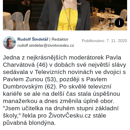
Rudolf Šindelář
| Redaktor
Publikováno: 7. 11. 2020
rudolf.sindelar@zivotvcesku.cz
Jedna z nejkrásnějších moderátorek Pavla
Charvátová (46) v dobách své největší slávy
sedávala v Televizních novinách ve dvojici s
Pavlem Zunou (53), později s Pavlem
Dumbrovským (62). Po skvělé televizní
kariéře se ale na delší čas stala úspěšnou
manažerkou a dnes změnila úplně obor.
"Jsem učitelka na druhém stupni základní
školy," řekla pro ŽivotvČesku.cz stále
půvabná blondýna.