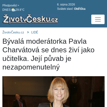
6. srpna 2026
Předpověd >
Svátek slaví:
Oldřiška
DNES:
29.8°C
ŽivotvČesku.cz
LIDÉ
Bývalá moderátorka Pavla
Charvátová se dnes živí jako
učitelka. Její půvab je
nezapomenutelný