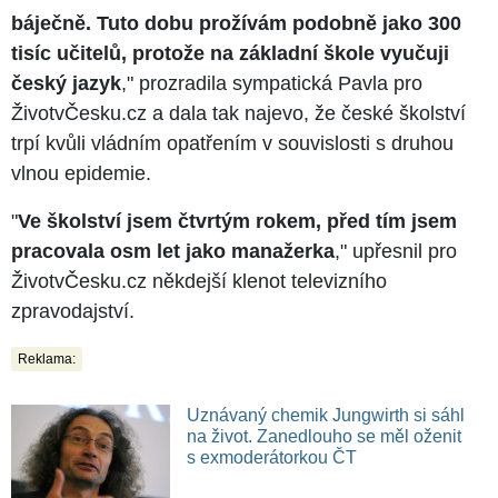
báječně. Tuto dobu prožívám podobně jako 300
tisíc učitelů, protože na základní škole vyučuji
český jazyk
," prozradila sympatická Pavla pro
ŽivotvČesku.cz a dala tak najevo, že české školství
trpí kvůli vládním opatřením v souvislosti s druhou
vlnou epidemie.
"
Ve školství jsem čtvrtým rokem, před tím jsem
pracovala osm let jako manažerka
," upřesnil pro
ŽivotvČesku.cz někdejší klenot televizního
zpravodajství.
Reklama:
Uznávaný chemik Jungwirth si sáhl
na život. Zanedlouho se měl oženit
s exmoderátorkou ČT