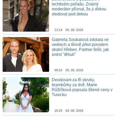
lechtivém pořadu. Známý
moderátor přiznal, že ji dírkou
sledoval pod dekou
13:14 05. 08. 2026
Gabriela Soukalová zdolala ve
vedrech a těsně před porodem
skalní hřeben. Partner řešil, jak
snést "těhuli"
09:53 05. 08. 2026
Deodorant za tři stovky,
brambůrky za dvě. Marie
Růžičková popsala šílené ceny v
Turecku
19:25 04. 08. 2026