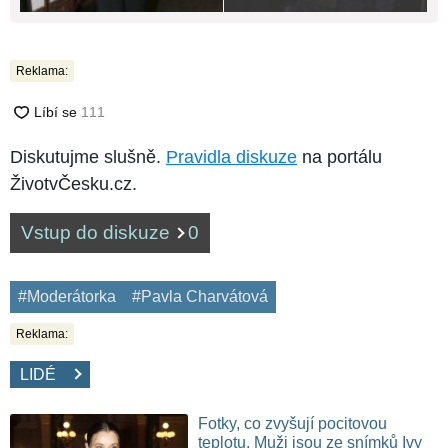
Reklama:
Diskutujme slušně.
Pravidla diskuze
na portálu
ŽivotvČesku.cz.
Vstup do diskuze
0
#Moderátorka
#Pavla Charvátová
Reklama:
LIDÉ
Fotky, co zvyšují pocitovou
teplotu. Muži jsou ze snímků Ivy