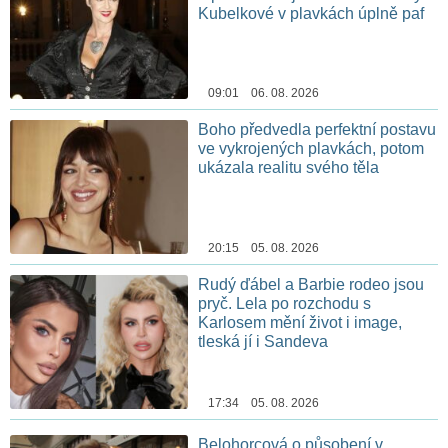
Kubelkové v plavkách úplně paf
09:01 06. 08. 2026
Boho předvedla perfektní postavu
ve vykrojených plavkách, potom
ukázala realitu svého těla
20:15 05. 08. 2026
Rudý ďábel a Barbie rodeo jsou
pryč. Lela po rozchodu s
Karlosem mění život i image,
tleská jí i Sandeva
17:34 05. 08. 2026
Belohorcová o působení v