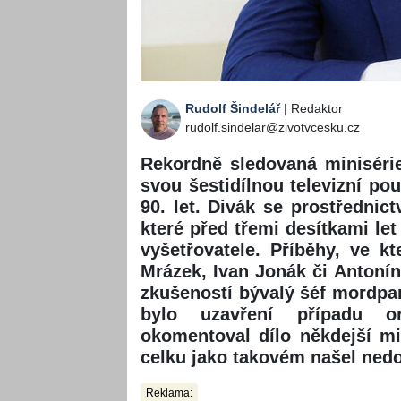
Rudolf Šindelář
| Redaktor
rudolf.sindelar@zivotvcesku.cz
Rekordně sledovaná miniséri
svou šestidílnou televizní p
90. let. Divák se prostřednict
které před třemi desítkami let
vyšetřovatele. Příběhy, ve k
Mrázek, Ivan Jonák či Antoní
zkušeností bývalý šéf mordpar
bylo uzavření případu or
okomentoval dílo někdejší min
celku jako takovém našel nedo
Reklama: