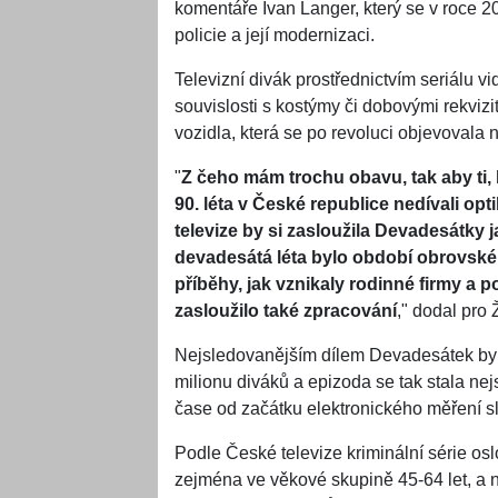
komentáře Ivan Langer, který se v roce 20
policie a její modernizaci.
Televizní divák prostřednictvím seriálu v
souvislosti s kostýmy či dobovými rekvizi
vozidla, která se po revoluci objevovala n
"
Z čeho mám trochu obavu, tak aby ti, 
90. léta v České republice nedívali opt
televize by si zasloužila Devadesátky j
devadesátá léta bylo období obrovské 
příběhy, jak vznikaly rodinné firmy a p
zasloužilo také zpracování
," dodal pro 
Nejsledovanějším dílem Devadesátek byl p
milionu diváků a epizoda se tak stala n
čase od začátku elektronického měření s
Podle České televize kriminální série oslo
zejména ve věkové skupině 45-64 let, a n