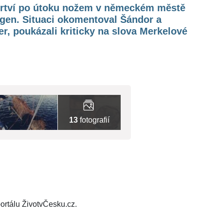
mrtví po útoku nožem v německém městě
gen. Situaci okomentoval Šándor a
r, poukázali kriticky na slova Merkelové
13
fotografií
ortálu ŽivotvČesku.cz.