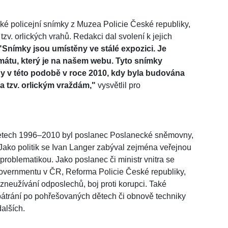
ké policejní snímky z Muzea Policie České republiky,
tzv. orlických vrahů. Redakci dal svolení k jejich
Snímky jsou umístěny ve stálé expozici. Je
mátu, který je na našem webu. Tyto snímky
y v této podobě v roce 2010, kdy byla budována
a tzv. orlickým vraždám,"
vysvětlil pro
 letech 1996–2010 byl poslanec Poslanecké sněmovny,
a. Jako politik se Ivan Langer zabýval zejména veřejnou
roblematikou. Jako poslanec či ministr vnitra se
eGovernmentu v ČR, Reforma Policie České republiky,
 zneužívání odposlechů, boj proti korupci. Také
trání po pohřešovaných dětech či obnově techniky
alších.