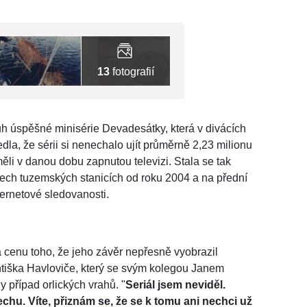
13
fotografií
uh úspěšné minisérie Devadesátky, která v divácích
dla, že sérii si nenechalo ujít průměrně 2,23 milionu
měli v danou dobu zapnutou televizi. Stala se tak
ech tuzemských stanicích od roku 2004 a na přední
ternetové sledovanosti.
za cenu toho, že jeho závěr nepřesně vyobrazil
tiška Havloviče, který se svým kolegou Janem
y případ orlických vrahů. "
Seriál jsem neviděl.
chu. Víte, přiznám se, že se k tomu ani nechci už