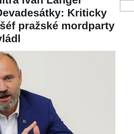
Vyhled
Devadesátky: Kriticky
í šéf pražské mordparty
ládl