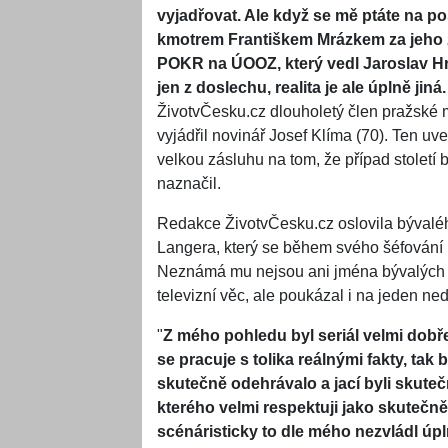
vyjadřovat. Ale když se mě ptáte na po
kmotrem Františkem Mrázkem za jeho ži
POKR na ÚOOZ, který vedl Jaroslav Hruš
jen z doslechu, realita je ale úplně jin
ŽivotvČesku.cz dlouholetý člen pražské m
vyjádřil novinář Josef Klíma (70). Ten u
velkou zásluhu na tom, že případ století 
naznačil.
Redakce ŽivotvČesku.cz oslovila bývalého
Langera, který se během svého šéfování 
Neznámá mu nejsou ani jména bývalých vl
televizní věc, ale poukázal i na jeden ned
"
Z mého pohledu byl seriál velmi dobře
se pracuje s tolika reálnými fakty, tak
skutečně odehrávalo a jací byli skuteč
kterého velmi respektuji jako skutečn
scénáristicky to dle mého nezvládl úp