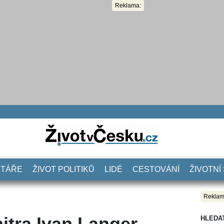
Reklama:
NTÁŘE
ŽIVOT POLITIKŮ
LIDÉ
CESTOVÁNÍ
ŽIVOTNÍ
Reklam
nitra Ivan Langer
HLEDA