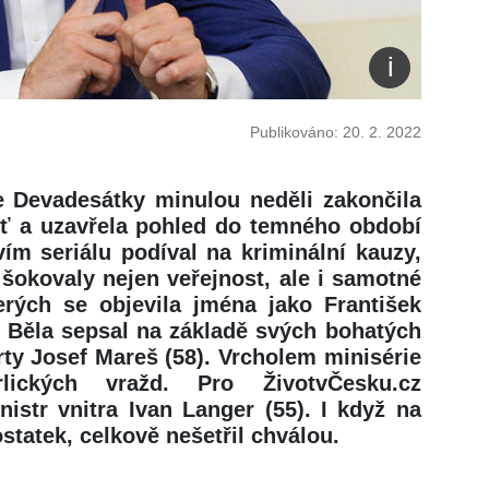
Publikováno: 20. 2. 2022
e Devadesátky minulou neděli zakončila
ouť a uzavřela pohled do temného období
vím seriálu podíval na kriminální kauzy,
 šokovaly nejen veřejnost, ale i samotné
terých se objevila jména jako František
n Běla sepsal na základě svých bohatých
ty Josef Mareš (58). Vrcholem minisérie
lických vražd. Pro ŽivotvČesku.cz
istr vnitra Ivan Langer (55). I když na
statek, celkově nešetřil chválou.