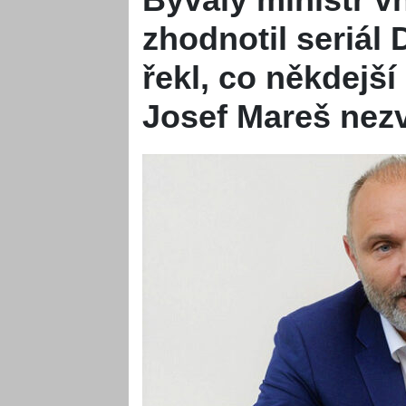
zhodnotil seriál 
řekl, co někdejš
Josef Mareš nezv