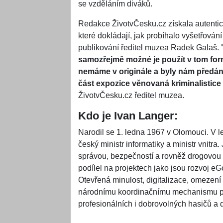
se vzděláním diváků.
Redakce ŽivotvČesku.cz získala autentic
které dokládají, jak probíhalo vyšetřování 
publikování ředitel muzea Radek Galaš.
"
samozřejmě možné je použít v tom for
nemáme v originále a byly nám předán
část expozice věnovaná kriminalistice 
ŽivotvČesku.cz ředitel muzea.
Kdo je Ivan Langer:
Narodil se 1. ledna 1967 v Olomouci. V
český ministr informatiky a ministr vnitr
správou, bezpečností a rovněž drogovou p
podílel na projektech jako jsou rozvoj 
Otevřená minulost, digitalizace, omezení
národnímu koordinačnímu mechanismu pá
profesionálních i dobrovolných hasičů a d