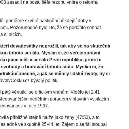
08 zasadil na postu šéfa rezortu vnitra o reformu
iděl poměrně skvělé nastínění někdejší doby v
tami. Pozoruhodné bylo i to, že se podařilo sehnat
a silnicích.
kteří devadesátky neprožili, tak aby se na skutečná
ikou tohoto seriálu. Myslím si, že veřejnoprávní
ako jsme měli v seriálu První republika, protože
svobody a budování tohoto státu. Myslím si, že
odnikání obecně, a jak se měnily lidské životy, by si
ŽivotvČesku.cz bývalý politik.
átý věnující se orlickým vrahům. Vidělo jej 2,41
ejsledovanějším nedělním pořadem v hlavním vysílacím
ledovanosti v roce 1997.
vila přibližně stejně muže jako ženy (47:53), a to
ásledně ve skupině 25-44 let. Zájem o seriál stoupal