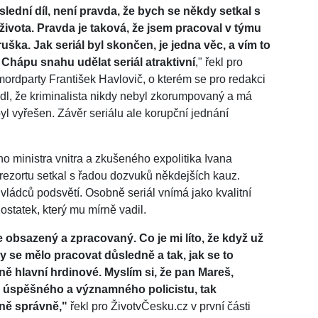
slední díl, není pravda, že bych se někdy setkal s
vota. Pravda je taková, že jsem pracoval v týmu
ka. Jak seriál byl skončen, je jedna věc, a vím to
á. Chápu snahu udělat seriál atraktivní
," řekl pro
ordparty František Havlovič, o kterém se pro redakci
vedl, že kriminalista nikdy nebyl zkorumpovaný a má
byl vyřešen. Závěr seriálu ale korupční jednání
 ministra vnitra a zkušeného expolitika Ivana
rezortu setkal s řadou dozvuků někdejších kauz.
ádců podsvětí. Osobně seriál vnímá jako kvalitní
ostatek, který mu mírně vadil.
 obsazený a zpracovaný. Co je mi líto, že když už
 by se mělo pracovat důsledně a tak, jak se to
ně hlavní hrdinové. Myslím si, že pan Mareš,
ě úspěšného a významného policistu, tak
lně správně,"
řekl pro ŽivotvČesku.cz v první části