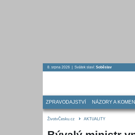
8. srpna 2026 | Svátek slaví:
Soběslav
ZPRAVODAJSTVÍ
NÁZORY A KOME
ŽivotvČesku.cz
AKTUALITY
Bývalý ministr v