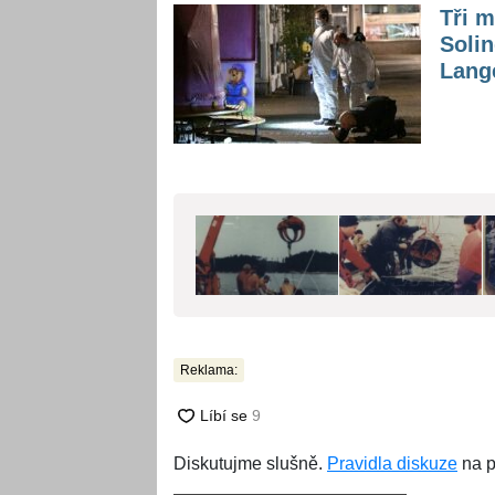
Tři 
Solin
Lange
Reklama:
Diskutujme slušně.
Pravidla diskuze
na p