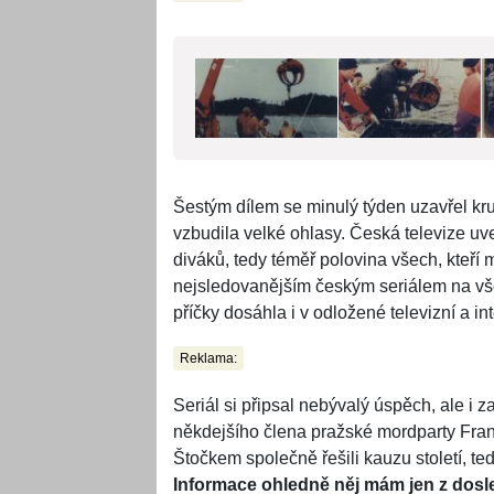
Šestým dílem se minulý týden uzavřel kr
vzbudila velké ohlasy. Česká televize uve
diváků, tedy téměř polovina všech, kteří 
nejsledovanějším českým seriálem na vš
příčky dosáhla i v odložené televizní a in
Reklama:
Seriál si připsal nebývalý úspěch, ale i 
někdejšího člena pražské mordparty Fran
Štočkem společně řešili kauzu století, ted
Informace ohledně něj mám jen z dosle