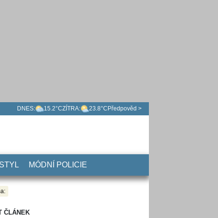
DNES:
15.2°C
ZÍTRA:
23.8°C
Předpověd >
 STYL
MÓDNÍ POLICIE
a:
T ČLÁNEK