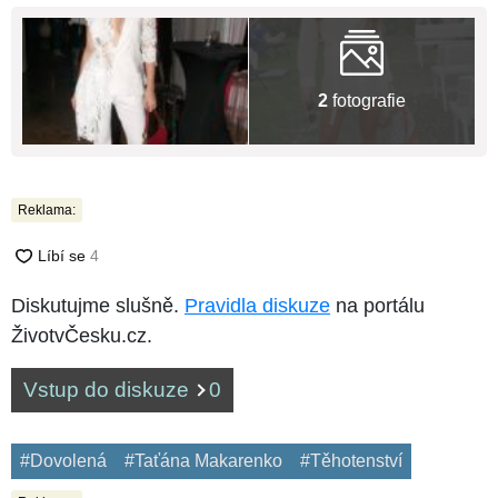
2
fotografie
Reklama:
Diskutujme slušně.
Pravidla diskuze
na portálu
ŽivotvČesku.cz.
Vstup do diskuze
0
#Dovolená
#Taťána Makarenko
#Těhotenství