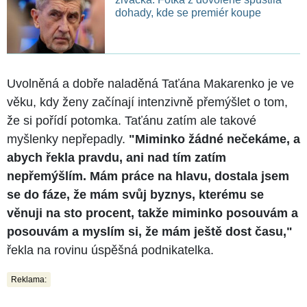
dohady, kde se premiér koupe
Uvolněná a dobře naladěná Taťána Makarenko je ve
věku, kdy ženy začínají intenzivně přemýšlet o tom,
že si pořídí potomka. Taťánu zatím ale takové
myšlenky nepřepadly.
"Miminko žádné nečekáme, a
abych řekla pravdu, ani nad tím zatím
nepřemýšlím. Mám práce na hlavu, dostala jsem
se do fáze, že mám svůj byznys, kterému se
věnuji na sto procent, takže miminko posouvám a
posouvám a myslím si, že mám ještě dost času,"
řekla na rovinu úspěšná podnikatelka.
Reklama: