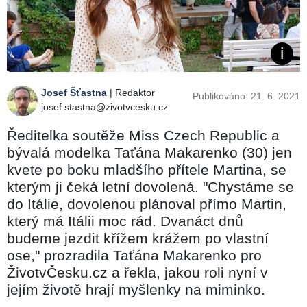
Josef Šťastna
| Redaktor
Publikováno: 21. 6. 2021
josef.stastna@zivotvcesku.cz
Ředitelka soutěže Miss Czech Republic a
bývalá modelka Taťána Makarenko (30) jen
kvete po boku mladšího přítele Martina, se
kterým ji čeká letní dovolená. "Chystáme se
do Itálie, dovolenou plánoval přímo Martin,
který má Itálii moc rád. Dvanáct dnů
budeme jezdit křížem krážem po vlastní
ose," prozradila Taťána Makarenko pro
ŽivotvČesku.cz a řekla, jakou roli nyní v
jejím životě hrají myšlenky na miminko.