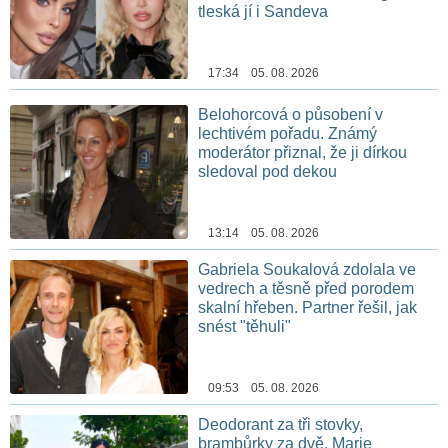
tleská jí i Sandeva
17:34 05. 08. 2026
Belohorcová o působení v
lechtivém pořadu. Známý
moderátor přiznal, že ji dírkou
sledoval pod dekou
13:14 05. 08. 2026
Gabriela Soukalová zdolala ve
vedrech a těsně před porodem
skalní hřeben. Partner řešil, jak
snést "těhuli"
09:53 05. 08. 2026
Deodorant za tři stovky,
brambůrky za dvě. Marie