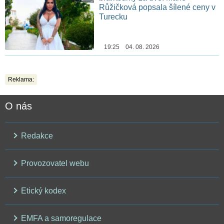
Růžičková popsala šílené ceny v
Turecku
19:25 04. 08. 2026
Reklama:
O nás
Redakce
Provozovatel webu
Etický kodex
EMFA a samoregulace