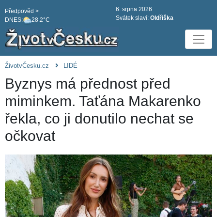
6. srpna 2026
Předpověd >
Svátek slaví:
Oldřiška
DNES:
28.2°C
ŽivotvČesku.cz
LIDÉ
Byznys má přednost před
miminkem. Taťána Makarenko
řekla, co ji donutilo nechat se
očkovat