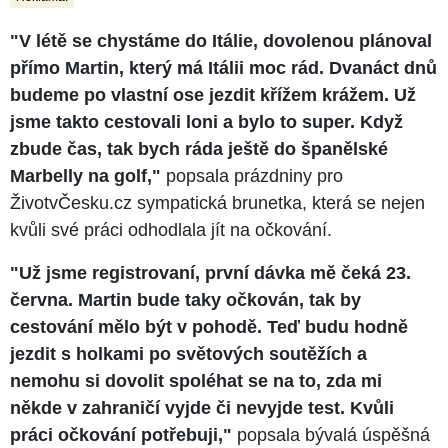
"V létě se chystáme do Itálie, dovolenou plánoval
přímo Martin, který má Itálii moc rád. Dvanáct dnů
budeme po vlastní ose jezdit křížem krážem. Už
jsme takto cestovali loni a bylo to super. Když
zbude čas, tak bych ráda ještě do španělské
Marbelly na golf,"
popsala prázdniny pro
ŽivotvČesku.cz sympatická brunetka, která se nejen
kvůli své práci odhodlala jít na očkování.
"Už jsme registrovaní, první dávka mě čeká 23.
června. Martin bude taky očkován, tak by
cestování mělo být v pohodě. Teď budu hodně
jezdit s holkami po světových soutěžích a
nemohu si dovolit spoléhat se na to, zda mi
někde v zahraničí vyjde či nevyjde test. Kvůli
práci očkování potřebuji,"
popsala bývalá úspěšná