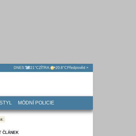
DNES:
21°C
ZÍTRA:
20.8°C
Předpověd >
 STYL
MÓDNÍ POLICIE
a:
T ČLÁNEK