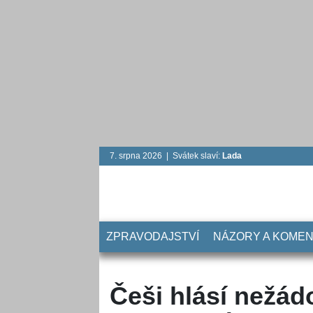
7. srpna 2026 | Svátek slaví:
Lada
ZPRAVODAJSTVÍ
NÁZORY A KOME
Češi hlásí nežád