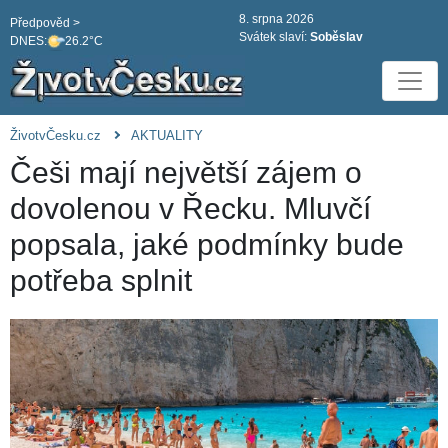
8. srpna 2026
Předpověd >
Svátek slaví:
Soběslav
DNES:
26.2°C
ŽivotvČesku.cz
AKTUALITY
Češi mají největší zájem o
dovolenou v Řecku. Mluvčí
popsala, jaké podmínky bude
potřeba splnit