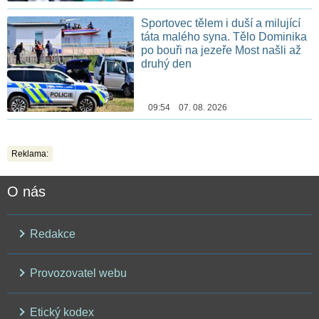
Sportovec tělem i duší a milující
táta malého syna. Tělo Dominika
po bouři na jezeře Most našli až
druhý den
09:54 07. 08. 2026
Reklama:
O nás
Redakce
Provozovatel webu
Etický kodex