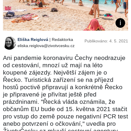
Eliška Reiglová
| Redaktorka
Publikováno: 4. 5. 2021
eliska.reiglova@zivotvcesku.cz
Ani pandemie koronaviru Čechy neodrazuje
od cestování, mnozí už mají na léto
koupené zájezdy. Největší zájem je o
Řecko. Turistická zařízení se na příjezd
hostů poctivě připravují a konkrétně Řecko
je připravené je přivítat ještě před
prázdninami. "Řecká vláda oznámila, že
občanům EU bude od 15. května 2021 stačit
pro vstup do země pouze negativní PCR test
anebo potvrzení o očkování," uvedla pro
ŽivotvČesku.cz mluvčí cestovní agentury