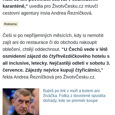
karanténě,"
uvedla pro ŽivotvČesku.cz mluvčí
cestovní agentury Invia Andrea Řezníčková.
Reklama:
Češi si po nepříjemných měsících, kdy si nemohli
zajít ani do restaurace či do obchodu nakoupit
oblečení, chtějí oddechnout.
"U Čechů vede v létě
osmidenní zájezd do čtyřhvězdičkového hotelu s
all inclusive, letecky. Nejčastěji odletí v sobotu 3.
července. Zájezdy nejvíce kupují čtyřicátníci,"
řekla Andrea Řezníčková pro ŽivotvČesku.cz.
Babiš po krk v moři a kolem ani
živáčka. Fotka z dovolené spustila
dohady, kde se premiér koupe