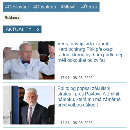
#Cestování
#Dovolená
#Mluvčí
#Řecko
Reklama:
AKTUALITY
Vedra dávají srdci zabrat.
Kardiochirurg Pirk překvapil
radou, kterou bychom podle něj
měli odkoukat od zvířat
17:04 08. 08. 2026
Politolog popsal zákulisní
strategii proti Pavlovi. A zmínil
nálepku, která mu má záměrně
před volbou uškodit
14:21 08. 08. 2026