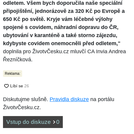
odletem. Všem bych doporučila naše speciální
připojištění, jednorázově za 320 Kč po Evropě a
650 Kč po světě. Kryje vám léčebné výlohy
spojené s covidem, náhradní dopravu do ČR,
ubytování v karanténě a také storno zájezdu,
kdybyste covidem onemocněli před odletem,"
doplnila pro ŽivotvČesku.cz mluvčí CA Invia Andrea
Řezníčková.
Reklama:
Diskutujme slušně.
Pravidla diskuze
na portálu
ŽivotvČesku.cz.
Vstup do diskuze
0