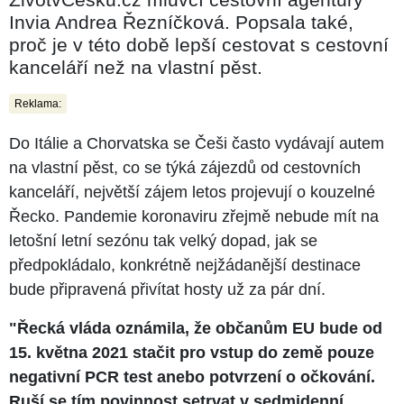
Invia Andrea Řezníčková. Popsala také,
proč je v této době lepší cestovat s cestovní
kanceláří než na vlastní pěst.
Reklama:
Do Itálie a Chorvatska se Češi často vydávají autem
na vlastní pěst, co se týká zájezdů od cestovních
kanceláří, největší zájem letos projevují o kouzelné
Řecko. Pandemie koronaviru zřejmě nebude mít na
letošní letní sezónu tak velký dopad, jak se
předpokládalo, konkrétně nejžádanější destinace
bude připravená přivítat hosty už za pár dní.
"Řecká vláda oznámila, že občanům EU bude od
15. května 2021 stačit pro vstup do země pouze
negativní PCR test anebo potvrzení o očkování.
Ruší se tím povinnost setrvat v sedmidenní