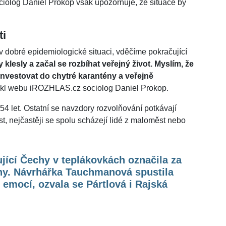
iolog Daniel Prokop však upozorňuje, že situace by
ti
e v dobré epidemiologické situaci, vděčíme pokračující
klesly a začal se rozbíhat veřejný život. Myslím, že
nvestovat do chytré karantény a veřejně
ekl webu iROZHLAS.cz sociolog Daniel Prokop.
54 let. Ostatní se navzdory rozvolňování potkávají
st, nejčastěji se spolu scházejí lidé z maloměst nebo
jící Čechy v teplákovkách označila za
ny. Návrhářka Tauchmanová spustila
 emocí, ozvala se Pártlová i Rajská