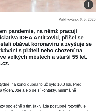
Publikováno: 6. 5. 2020
em pandemie, na němž pracují
ciativa IDEA AntiCovid, přišel se
stali obávat koronaviru a zvyšuje se
setkávání s přáteli nebo chození na
 ve velkých městech a starší 55 let.
.cz.
ýdně, na konci dubna to už bylo 10,3 lidí. Před
a týden. Jde ale o delší kontakty, minimálně
azy společně s tím, jak vláda postupně rozvolňuje