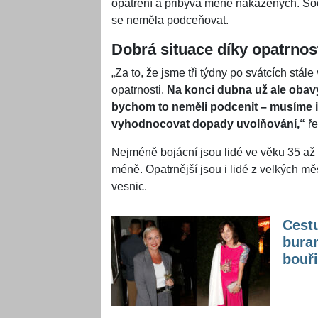
opatření a přibývá méně nakažených. Soc
se neměla podceňovat.
Dobrá situace díky opatrnos
„Za to, že jsme tři týdny po svátcích stál
opatrnosti.
Na konci dubna už ale obavy 
bychom to neměli podcenit – musíme i
vyhodnocovat dopady uvolňování,“
ř
Nejméně bojácní jsou lidé ve věku 35 až 
méně. Opatrnější jsou i lidé z velkých mě
vesnic.
Cestu
bura
bouři