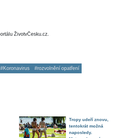
ortálu ŽivotvČesku.cz.
#Koronavirus
#rozvolnění opatření
Tropy udeří znovu,
tentokrát možná
naposledy.