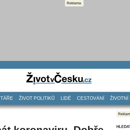
Reklama:
NTÁŘE
ŽIVOT POLITIKŮ
LIDÉ
CESTOVÁNÍ
ŽIVOTNÍ
Reklam
bát koronaviru. Dobře
HLEDA