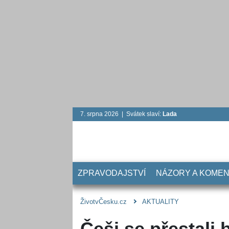
7. srpna 2026 | Svátek slaví:
Lada
ZPRAVODAJSTVÍ
NÁZORY A KOME
ŽivotvČesku.cz
AKTUALITY
Češi se přestali 