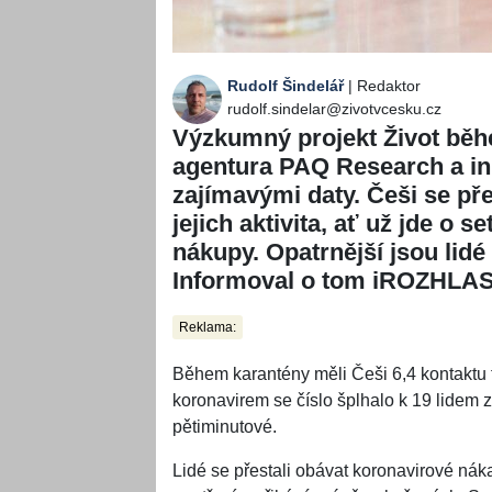
Rudolf Šindelář
| Redaktor
rudolf.sindelar@zivotvcesku.cz
Výzkumný projekt Život běh
agentura PAQ Research a ini
zajímavými daty. Češi se pře
jejich aktivita, ať už jde o 
nákupy. Opatrnější jsou lidé
Informoval o tom iROZHLAS
Reklama:
Během karantény měli Češi 6,4 kontaktu t
koronavirem se číslo šplhalo k 19 lidem z
pětiminutové.
Lidé se přestali obávat koronavirové nák