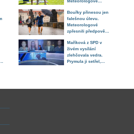
Meteorologové
zpřesnili výhled až
Bouřky přinesou jen
do září
m
falešnou úlevu.
Meteorologové
zpřesnili předpověď
a oznámili návrat
Maříková z SPD v
horkého počasí
živém vysílání
zlehčovala vedra.
Prymula ji setřel,
li
když vytáhl děsivé
číslo