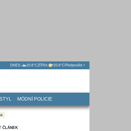
DNES:
20.8°C
ZÍTRA:
20.8°C
Předpověd >
 STYL
MÓDNÍ POLICIE
a:
T ČLÁNEK