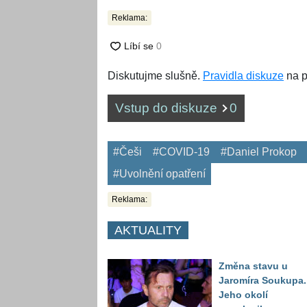
Reklama:
Diskutujme slušně.
Pravidla diskuze
na p
Vstup do diskuze
0
#Češi
#COVID-19
#Daniel Prokop
#Uvolnění opatření
Reklama:
AKTUALITY
Změna stavu u
Jaromíra Soukupa.
Jeho okolí