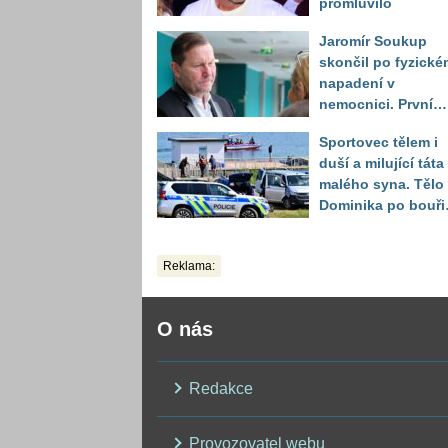
promluvilo
Jaromír Soukup
skončil po fyzické
napadení v
nemocnici. První
slova právničky
Sportovec tělem i
duší a milující táta
malého syna. Tělo
Dominika po bouři
na jezeře Most naš
až druhý den
Reklama:
O nás
Redakce
Provozovatel webu