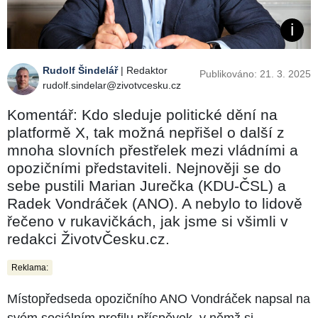
Rudolf Šindelář
| Redaktor
Publikováno: 21. 3. 2025
rudolf.sindelar@zivotvcesku.cz
Komentář: Kdo sleduje politické dění na
platformě X, tak možná nepřišel o další z
mnoha slovních přestřelek mezi vládními a
opozičními představiteli. Nejnověji se do
sebe pustili Marian Jurečka (KDU-ČSL) a
Radek Vondráček (ANO). A nebylo to lidově
řečeno v rukavičkách, jak jsme si všimli v
redakci ŽivotvČesku.cz.
Reklama:
Místopředseda opozičního ANO Vondráček napsal na
svém sociálním profilu příspěvek, v němž si