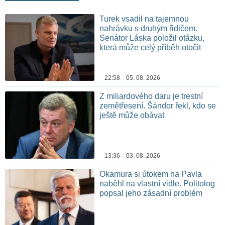
Turek vsadil na tajemnou
nahrávku s druhým řidičem.
Senátor Láska položil otázku,
která může celý příběh otočit
22:58 05. 08. 2026
Z miliardového daru je trestní
zemětřesení. Šándor řekl, kdo se
ještě může obávat
13:36 03. 08. 2026
Okamura si útokem na Pavla
naběhl na vlastní vidle. Politolog
popsal jeho zásadní problém