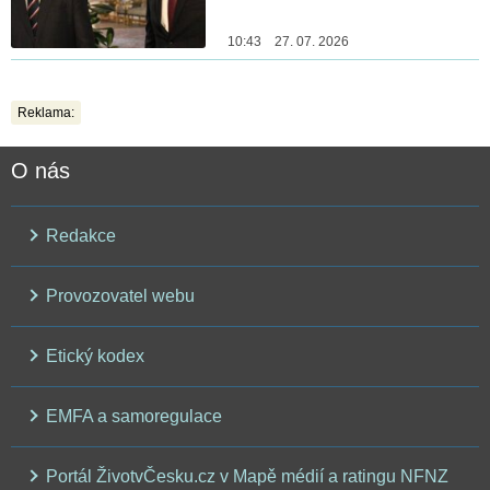
10:43 27. 07. 2026
Reklama:
O nás
Redakce
Provozovatel webu
Etický kodex
EMFA a samoregulace
Portál ŽivotvČesku.cz v Mapě médií a ratingu NFNZ