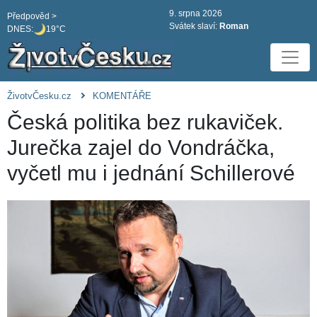
9. srpna 2026
Předpověd >
Svátek slaví:
Roman
DNES:
19°C
ŽivotvČesku.cz
KOMENTÁŘE
Česká politika bez rukaviček.
Jurečka zajel do Vondráčka,
vyčetl mu i jednání Schillerové