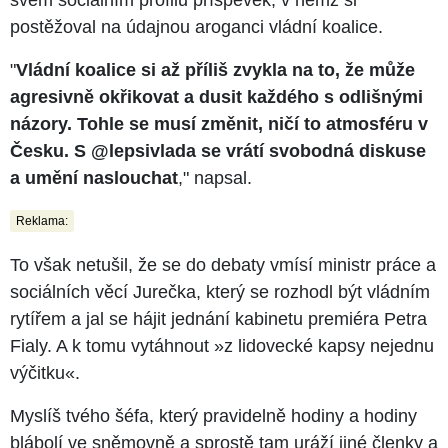
postěžoval na údajnou aroganci vládní koalice.
"
Vládní koalice si až příliš zvykla na to, že může
agresivně okřikovat a dusit každého s odlišnými
názory. Tohle se musí změnit, ničí to atmosféru v
Česku. S @lepsivlada se vrátí svobodná diskuse
a umění naslouchat
," napsal.
Reklama:
To však netušil, že se do debaty vmísí ministr práce a
sociálních věcí Jurečka, který se rozhodl být vládním
rytířem a jal se hájit jednání kabinetu premiéra Petra
Fialy. A k tomu vytáhnout »z lidovecké kapsy nejednu
výčitku«.
Myslíš tvého šéfa, který pravidelně hodiny a hodiny
blábolí ve sněmovně a sprostě tam uráží jiné členky a