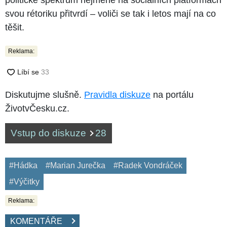
svou rétoriku přitvrdí –⁠⁠⁠⁠⁠⁠ voliči se tak i letos mají na co
těšit.
Reklama:
Diskutujme slušně.
Pravidla diskuze
na portálu
ŽivotvČesku.cz.
Vstup do diskuze
28
#Hádka
#Marian Jurečka
#Radek Vondráček
#Výčitky
Reklama:
KOMENTÁŘE