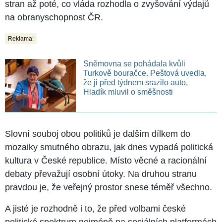
stran až poté, co vláda rozhodla o zvyšování výdajů
na obranyschopnost ČR.
Reklama:
Sněmovna se pohádala kvůli
Turkově bouračce. Peštová uvedla,
že ji před týdnem srazilo auto,
Hladík mluvil o směšnosti
Slovní souboj obou politiků je dalším dílkem do
mozaiky smutného obrazu, jak dnes vypadá politická
kultura v České republice. Místo věcné a racionální
debaty převažují osobní útoky. Na druhou stranu
pravdou je, že veřejný prostor snese téměř všechno.
A jisté je rozhodně i to, že před volbami české
politické spektrum nejméně na sociálních platformách