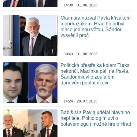
14:30 01. 08. 2026
Okamura nazval Pavla křivákem
a podrazákem. Hrad ho odbyl
lehce jedinou větou, Šándor
vysvětlil proč
09:43 01. 08. 2026
Politická přestřelka kolem Turka
nekončí. Macinka pálí na Pavla,
Šándor mluví o zoufalém
daňovém poplatníkovi
14:24 29. 07. 2026
Babiš si z Pavla udělal hlavního
nepřítele. Politolog mluví o
bolavém egu i možné hře o Hrad