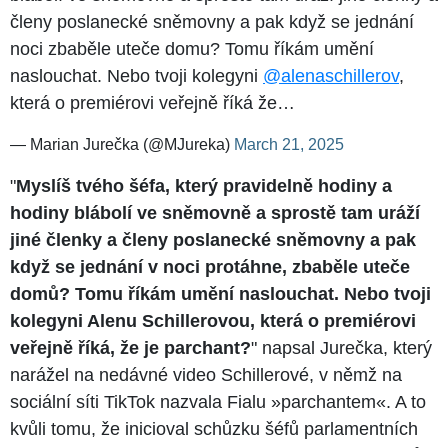
členy poslanecké sněmovny a pak když se jednání
noci zbaběle uteče domu? Tomu říkám umění
naslouchat. Nebo tvoji kolegyni
@alenaschillerov
,
která o premiérovi veřejně říká že…
— Marian Jurečka (@MJureka)
March 21, 2025
"
Myslíš tvého šéfa, který pravidelně hodiny a
hodiny blábolí ve sněmovně a sprostě tam uráží
jiné členky a členy poslanecké sněmovny a pak
když se jednání v noci protáhne, zbaběle uteče
domů? Tomu říkám umění naslouchat. Nebo tvoji
kolegyni Alenu Schillerovou, která o premiérovi
veřejně říká, že je parchant?
" napsal Jurečka, který
narážel na nedávné video Schillerové, v němž na
sociální síti TikTok nazvala Fialu »parchantem«. A to
kvůli tomu, že inicioval schůzku šéfů parlamentních