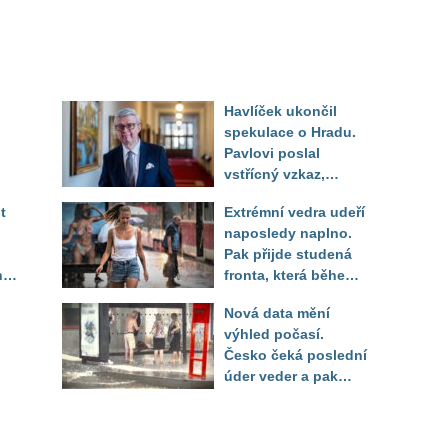
Havlíček ukončil
spekulace o Hradu.
Pavlovi poslal
vstřícný vzkaz,
Decroix pak tvrdě
t
Extrémní vedra udeří
setřel
naposledy naplno.
Pak přijde studená
ny
fronta, která během
několika hodin otočí
Nová data mění
počasí
výhled počasí.
Česko čeká poslední
úder veder a pak
pod
bouřkový zlom a pád
zí
teplot
tr