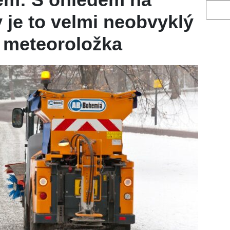
Vyhled
 je to velmi neobvyklý
a meteoroložka