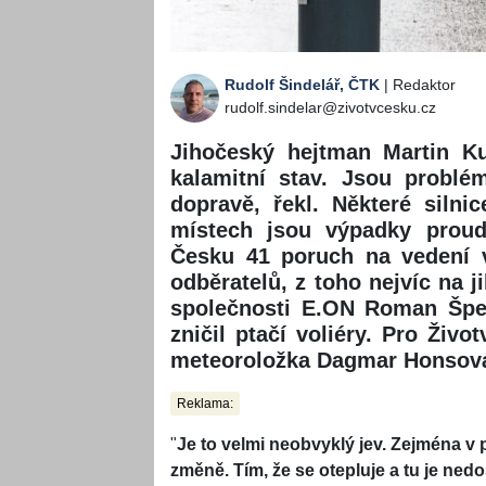
Rudolf Šindelář, ČTK
| Redaktor
rudolf.sindelar@zivotvcesku.cz
Jihočeský hejtman Martin Ku
kalamitní stav. Jsou problé
dopravě, řekl. Některé siln
místech jsou výpadky proud
Česku 41 poruch na vedení v
odběratelů, z toho nejvíc na 
společnosti E.ON Roman Šper
zničil ptačí voliéry. Pro Živ
meteoroložka Dagmar Honsov
Reklama:
"
Je to velmi neobvyklý jev. Zejména v 
změně. Tím, že se otepluje a tu je ne