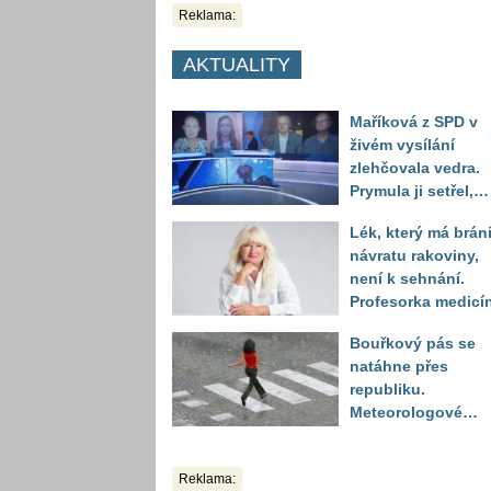
Reklama:
AKTUALITY
Maříková z SPD v
živém vysílání
zlehčovala vedra.
Prymula ji setřel,
když vytáhl děsivé
Lék, který má bráni
číslo
návratu rakoviny,
není k sehnání.
Profesorka medicí
promluvila jako
Bouřkový pás se
pacientka
natáhne přes
republiku.
Meteorologové
zpřesnili lokality 
výstrahou, kde hro
Reklama:
kroupy a prudký ví