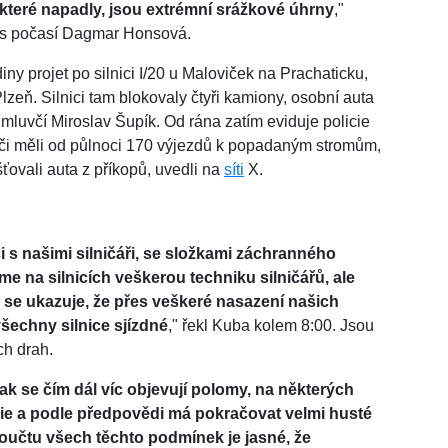
 které napadly, jsou extrémní srážkové úhrny
,"
es počasí Dagmar Honsová.
 projet po silnici I/20 u Maloviček na Prachaticku,
zeň. Silnici tam blokovaly čtyři kamiony, osobní auta
í mluvčí Miroslav Šupík. Od rána zatím eviduje policie
iči měli od půlnoci 170 výjezdů k popadaným stromům,
ťovali auta z příkopů, uvedli na
síti
X.
 s našimi silničáři, se složkami záchranného
 na silnicích veškerou techniku silničářů, ale
k se ukazuje, že přes veškeré nasazení našich
šechny silnice sjízdné
," řekl Kuba kolem 8:00. Jsou
ch drah.
 tak se čím dál víc objevují polomy, na některých
gie a podle předpovědi má pokračovat velmi husté
součtu všech těchto podmínek je jasné, že