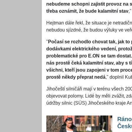
nebudeme schopni zajistit provoz na s
třeba oznámit, že bude kalamitní stav
,
Hejtman dále řekl, že situace je netradičn
nebudou sjízdné, že budou výluky ve veře
"
Počasí se rozhodlo chovat tak, jak to
dodávkami elektrického vedení, proto
problematické pro E.ON se tam dostat.
nás prostě čeká kalamitní stav, aby s tí
všichni, kteří jsou zapojeni v tom proc
prostě někdy přeprat nedá
," doplnil Ku
Jihočeští silničáři mají v terénu všech 
objevovat polomy. Lidé by měli zvážit, zd
údržby silnic (SÚS) Jihočeského kraje 
Ráno 
Česk