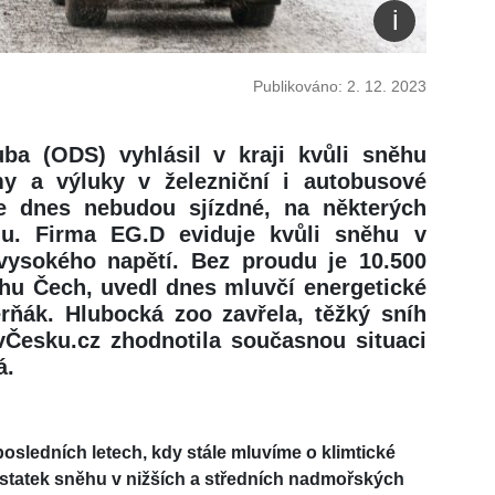
Publikováno: 2. 12. 2023
ba (ODS) vyhlásil v kraji kvůli sněhu
my a výluky v železniční i autobusové
ice dnes nebudou sjízdné, na některých
u. Firma EG.D eviduje kvůli sněhu v
ysokého napětí. Bez proudu je 10.500
jihu Čech, uvedl dnes mluvčí energetické
ňák. Hlubocká zoo zavřela, těžký sníh
otvČesku.cz zhodnotila současnou situaci
á.
posledních letech, kdy stále mluvíme o klimtické
dostatek sněhu v nižších a středních nadmořských