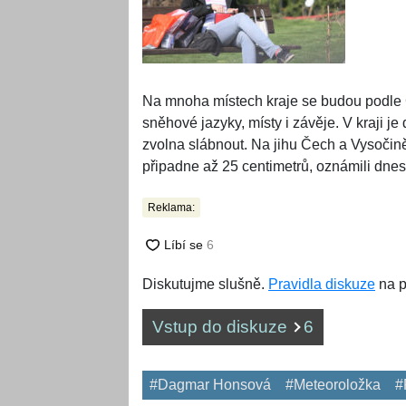
Na mnoha místech kraje se budou podle 
sněhové jazyky, místy i závěje. V kraji 
zvolna slábnout. Na jihu Čech a Vysočin
připadne až 25 centimetrů, oznámili dne
Reklama:
Diskutujme slušně.
Pravidla diskuze
na p
Vstup do diskuze
6
#Dagmar Honsová
#Meteoroložka
#