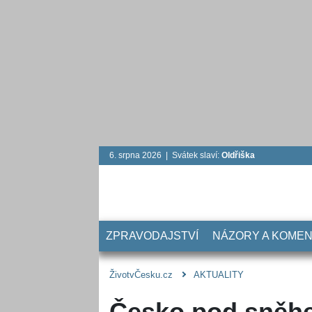
6. srpna 2026 | Svátek slaví:
Oldřiška
ZPRAVODAJSTVÍ
NÁZORY A KOME
ŽivotvČesku.cz
AKTUALITY
Česko pod sněh