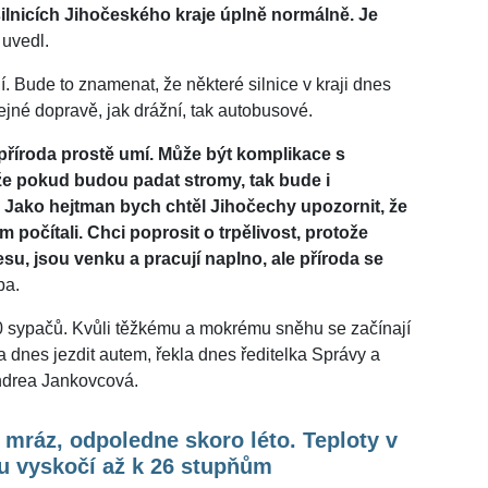
ilnicích Jihočeského kraje úplně normálně. Je
" uvedl.
í. Bude to znamenat, že některé silnice v kraji dnes
jné dopravě, jak drážní, tak autobusové.
 příroda prostě umí. Může být komplikace s
že pokud budou padat stromy, tak bude i
 Jako hejtman bych chtěl Jihočechy upozornit, že
m počítali. Chci poprosit o trpělivost, protože
esu, jsou venku a pracují naplno, ale příroda se
ba.
200 sypačů. Kvůli těžkému a mokrému sněhu se začínají
a dnes jezdit autem, řekla dnes ředitelka Správy a
Andrea Jankovcová.
mráz, odpoledne skoro léto. Teploty v
u vyskočí až k 26 stupňům