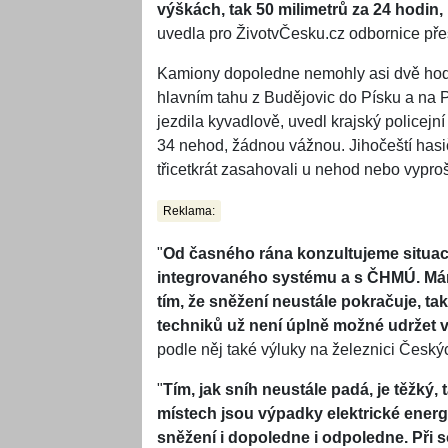
výškách, tak 50 milimetrů za 24 hodin,
uvedla pro ŽivotvČesku.cz odbornice př
Kamiony dopoledne nemohly asi dvě hodiny
hlavním tahu z Budějovic do Písku a na Pl
jezdila kyvadlově, uvedl krajský policejn
34 nehod, žádnou vážnou. Jihočeští has
třicetkrát zasahovali u nehod nebo vyproš
Reklama:
"
Od časného rána konzultujeme situaci
integrovaného systému a s ČHMÚ. Máme
tím, že sněžení neustále pokračuje, ta
techniků už není úplně možné udržet v
podle něj také výluky na železnici Český
"
Tím, jak sníh neustále padá, je těžký,
místech jsou výpadky elektrické ener
sněžení i dopoledne i odpoledne. Při 