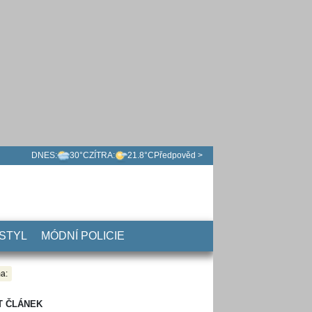
DNES:
30°C
ZÍTRA:
21.8°C
Předpověd >
 STYL
MÓDNÍ POLICIE
a:
T ČLÁNEK