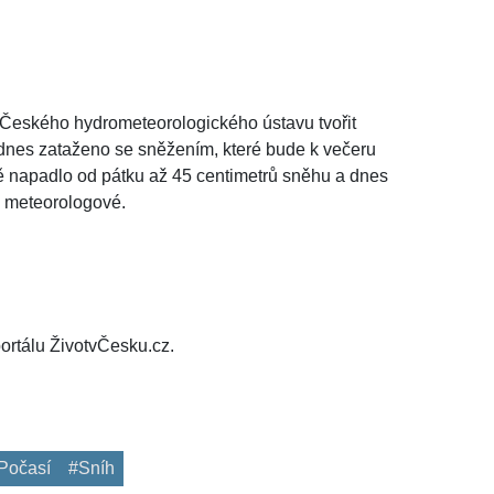
Českého hydrometeorologického ústavu tvořit
je dnes zataženo se sněžením, které bude k večeru
ě napadlo od pátku až 45 centimetrů sněhu a dnes
s meteorologové.
ortálu ŽivotvČesku.cz.
Počasí
#Sníh