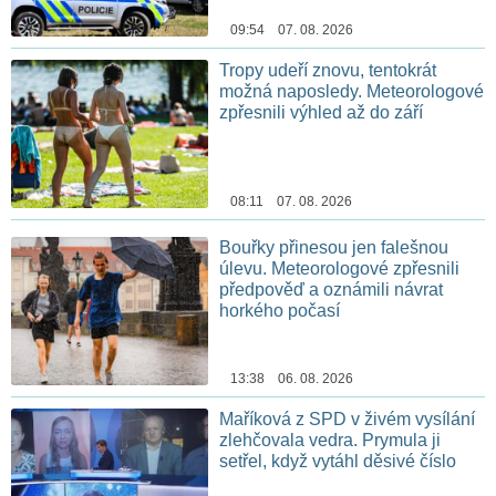
09:54 07. 08. 2026
Tropy udeří znovu, tentokrát
možná naposledy. Meteorologové
zpřesnili výhled až do září
08:11 07. 08. 2026
Bouřky přinesou jen falešnou
úlevu. Meteorologové zpřesnili
předpověď a oznámili návrat
horkého počasí
13:38 06. 08. 2026
Maříková z SPD v živém vysílání
zlehčovala vedra. Prymula ji
setřel, když vytáhl děsivé číslo