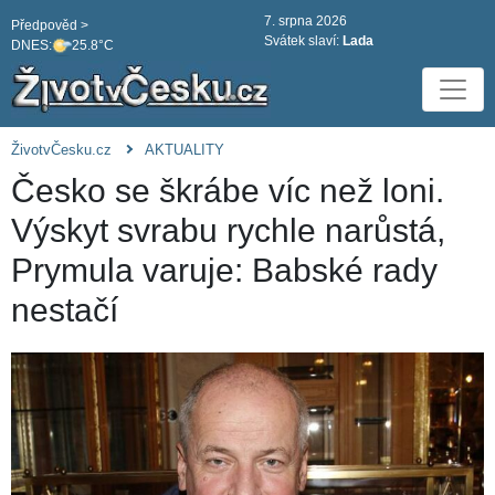
7. srpna 2026
Předpověd >
Svátek slaví:
Lada
DNES:
25.8°C
ŽivotvČesku.cz
AKTUALITY
Česko se škrábe víc než loni.
Výskyt svrabu rychle narůstá,
Prymula varuje: Babské rady
nestačí