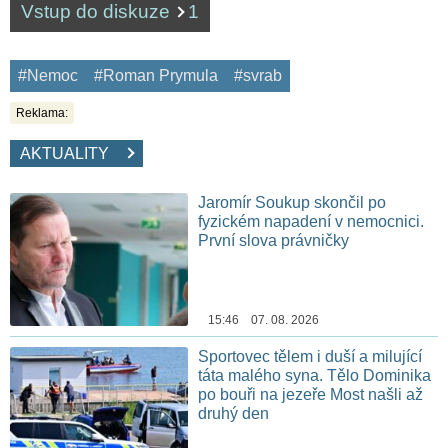
Vstup do diskuze
1
#Nemoc
#Roman Prymula
#svrab
Reklama:
AKTUALITY
Jaromír Soukup skončil po
fyzickém napadení v nemocnici.
První slova právničky
15:46 07. 08. 2026
Sportovec tělem i duší a milující
táta malého syna. Tělo Dominika
po bouři na jezeře Most našli až
druhý den