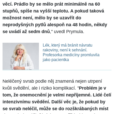
věcí. Prádlo by se mělo prát minimálně na 60
stupňů, spíše na vyšší teplotu. A pokud taková
možnost není, mělo by se uzavřít do
neprodyšných pytlů alespoň na 48 hodin, někdy
se uvádí až sedm dnů
," uvedl Prymula.
Lék, který má bránit návratu
rakoviny, není k sehnání.
Profesorka medicíny promluvila
jako pacientka
Neléčený svrab podle něj znamená nejen utrpení
kvůli svědění, ale i riziko komplikací. "
Problém je v
tom, že onemocnění je velmi nepříjemné. Lidé čelí
intenzivnímu svědění. Další věc je, že pokud by
se svrab neléčil, může se do rozškrábaných míst