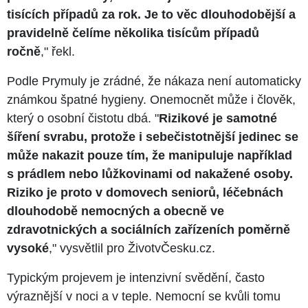
tisících případů za rok. Je to věc dlouhodobější a
pravidelně čelíme několika tisícům případů
ročně
," řekl.
Podle Prymuly je zrádné, že nákaza není automaticky
známkou špatné hygieny. Onemocnět může i člověk,
který o osobní čistotu dbá. "
Rizikové je samotné
šíření svrabu, protože i sebečistotnější jedinec se
může nakazit pouze tím, že manipuluje například
s prádlem nebo lůžkovinami od nakažené osoby.
Riziko je proto v domovech seniorů, léčebnách
dlouhodobě nemocných a obecně ve
zdravotnických a sociálních zařízeních poměrně
vysoké
," vysvětlil pro ŽivotvČesku.cz.
Typickým projevem je intenzivní svědění, často
výraznější v noci a v teple. Nemocní se kvůli tomu