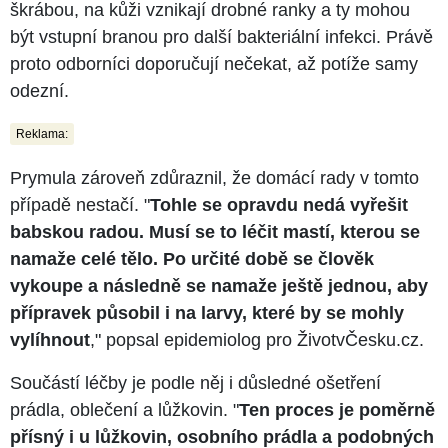
škrábou, na kůži vznikají drobné ranky a ty mohou
být vstupní branou pro další bakteriální infekci. Právě
proto odborníci doporučují nečekat, až potíže samy
odezní.
Reklama:
Prymula zároveň zdůraznil, že domácí rady v tomto
případě nestačí. "
Tohle se opravdu nedá vyřešit
babskou radou. Musí se to léčit mastí, kterou se
namaže celé tělo. Po určité době se člověk
vykoupe a následně se namaže ještě jednou, aby
přípravek působil i na larvy, které by se mohly
vylíhnout
," popsal epidemiolog pro ŽivotvČesku.cz.
Součástí léčby je podle něj i důsledné ošetření
prádla, oblečení a lůžkovin. "
Ten proces je poměrně
přísný i u lůžkovin, osobního prádla a podobných