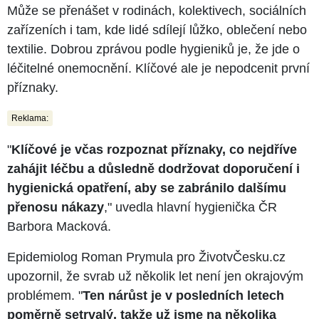
Může se přenášet v rodinách, kolektivech, sociálních
zařízeních i tam, kde lidé sdílejí lůžko, oblečení nebo
textilie. Dobrou zprávou podle hygieniků je, že jde o
léčitelné onemocnění. Klíčové ale je nepodcenit první
příznaky.
Reklama:
"
Klíčové je včas rozpoznat příznaky, co nejdříve
zahájit léčbu a důsledně dodržovat doporučení i
hygienická opatření, aby se zabránilo dalšímu
přenosu nákazy
," uvedla hlavní hygienička ČR
Barbora Macková.
Epidemiolog Roman Prymula pro ŽivotvČesku.cz
upozornil, že svrab už několik let není jen okrajovým
problémem. "
Ten nárůst je v posledních letech
poměrně setrvalý, takže už jsme na několika