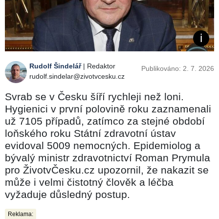
Rudolf Šindelář
| Redaktor
Publikováno: 2. 7. 2026
rudolf.sindelar@zivotvcesku.cz
Svrab se v Česku šíří rychleji než loni.
Hygienici v první polovině roku zaznamenali
už 7105 případů, zatímco za stejné období
loňského roku Státní zdravotní ústav
evidoval 5009 nemocných. Epidemiolog a
bývalý ministr zdravotnictví Roman Prymula
pro ŽivotvČesku.cz upozornil, že nakazit se
může i velmi čistotný člověk a léčba
vyžaduje důsledný postup.
Reklama: