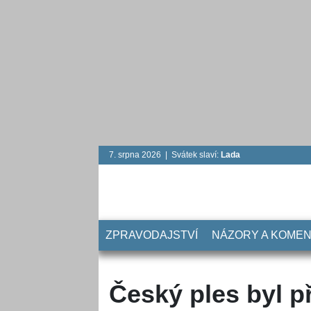
7. srpna 2026 | Svátek slaví:
Lada
ZPRAVODAJSTVÍ
NÁZORY A KOME
Český ples byl 