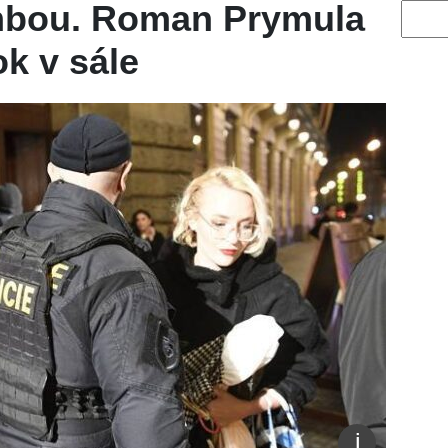
mbou. Roman Prymula
Vyhled
ok v sále