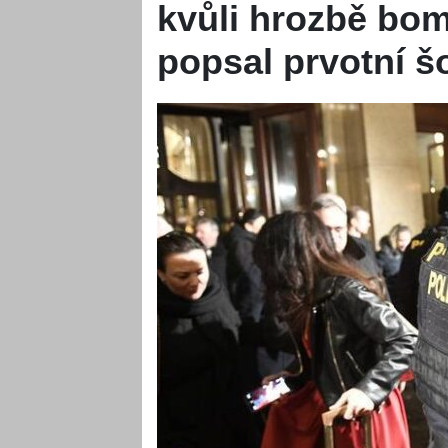
kvůli hrozbě bo
popsal prvotní š