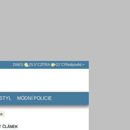
DNES:
25.5°C
ZÍTRA:
21°C
Předpověd >
 STYL
MÓDNÍ POLICIE
a:
T ČLÁNEK