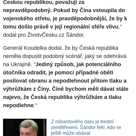
Českou republikou, považuji za
nepravděpodobný. Pokud by Čína vstoupila do
vojenského střetu, je pravděpodobnější, že by k
tomu došlo právě v její regionální sféře vlivu
,"
dodal pro ŽivotvČesku.cz Šándor.
Generál Koudelka dodal, že by Česká republika
neměla dopustit podobný scénář, jaký se odehrává
na Ukrajině. "
Jediný způsob, jak potenciálního
útočníka odradit, je pomoci případné oběti
posilovat obranu a nepodlehnout přitom tlaku a
výhrůžkám z Číny. Číně bychom měli dávat stále
najevo, že Česká republika výhrůžkám a tlaku
nepodlehne
."
Z miliardového daru je trestní
zemětřesení. Šándor řekl, kdo se
ještě může obávat