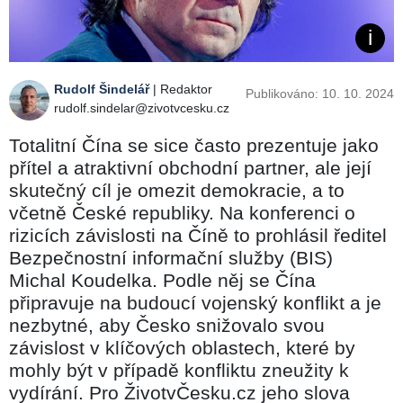
Rudolf Šindelář
| Redaktor
Publikováno: 10. 10. 2024
rudolf.sindelar@zivotvcesku.cz
Totalitní Čína se sice často prezentuje jako
přítel a atraktivní obchodní partner, ale její
skutečný cíl je omezit demokracie, a to
včetně České republiky. Na konferenci o
rizicích závislosti na Číně to prohlásil ředitel
Bezpečnostní informační služby (BIS)
Michal Koudelka. Podle něj se Čína
připravuje na budoucí vojenský konflikt a je
nezbytné, aby Česko snižovalo svou
závislost v klíčových oblastech, které by
mohly být v případě konfliktu zneužity k
vydírání. Pro ŽivotvČesku.cz jeho slova