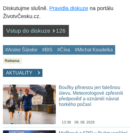
Diskutujme slušně.
Pravidla diskuze
na portálu
ŽivotvČesku.cz.
Vstup do diskuze
126
#Andor Šándor
#BIS
#Čína
#Michal Koudelka
Reklama:
AKTUALITY
Bouřky přinesou jen falešnou
úlevu. Meteorologové zpřesnili
předpověď a oznámili návrat
horkého počasí
13:38 06. 08. 2026