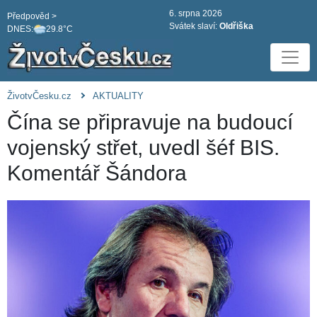
6. srpna 2026
Předpověd >
Svátek slaví:
Oldřiška
DNES:
29.8°C
ŽivotvČesku.cz
AKTUALITY
Čína se připravuje na budoucí
vojenský střet, uvedl šéf BIS.
Komentář Šándora