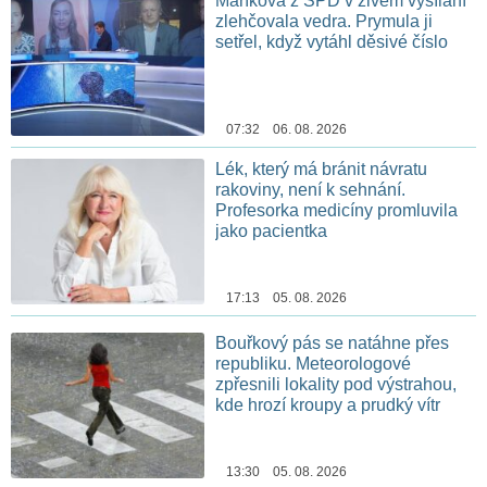
Maříková z SPD v živém vysílání
zlehčovala vedra. Prymula ji
setřel, když vytáhl děsivé číslo
07:32 06. 08. 2026
Lék, který má bránit návratu
rakoviny, není k sehnání.
Profesorka medicíny promluvila
jako pacientka
17:13 05. 08. 2026
Bouřkový pás se natáhne přes
republiku. Meteorologové
zpřesnili lokality pod výstrahou,
kde hrozí kroupy a prudký vítr
13:30 05. 08. 2026