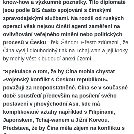
know-how a výzkumné poznatky. Tito diplomaté
jsou podle BIS často spojováni s čínskými
zpravodajskými službami. Na rozdíl od ruských
operací však nejsou čínští agenti zaměřeni na
ovlivňování veřejného mínění nebo politických
procesů v Česku
," řekl Šándor. Přesto zdůraznil, že
Čína vyvíjí dlouhodobý tlak na Tchaj-wan a její kroky
by mohly vést k budoucí anexi území.
"
Spekulace o tom, že by Čína mohla chystat
»vojenský konflikt s Českou republikou«,
považuji za neopodstatněné. Čína se v současné
době soustředí především na posílení svého
postavení v jihovýchodní Asii, kde má
komplikované vztahy například s Filipínami,
Japonskem, Tchaj-wanem a Jižní Koreou.
Představa, že by Čína měla zájem na konfliktu s