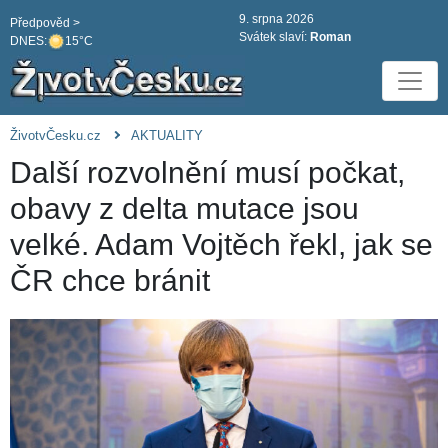
9. srpna 2026
Předpověd >
Svátek slaví:
Roman
DNES:
15°C
ŽivotvČesku.cz
AKTUALITY
Další rozvolnění musí počkat,
obavy z delta mutace jsou
velké. Adam Vojtěch řekl, jak se
ČR chce bránit