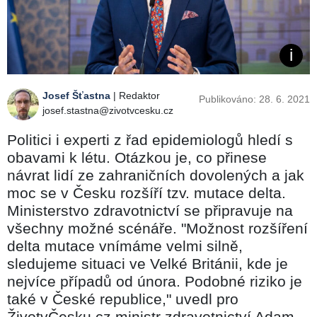
Josef Šťastna
| Redaktor
Publikováno: 28. 6. 2021
josef.stastna@zivotvcesku.cz
Politici i experti z řad epidemiologů hledí s
obavami k létu. Otázkou je, co přinese
návrat lidí ze zahraničních dovolených a jak
moc se v Česku rozšíří tzv. mutace delta.
Ministerstvo zdravotnictví se připravuje na
všechny možné scénáře. "Možnost rozšíření
delta mutace vnímáme velmi silně,
sledujeme situaci ve Velké Británii, kde je
nejvíce případů od února. Podobné riziko je
také v České republice," uvedl pro
ŽivotvČesku.cz ministr zdravotnictví Adam