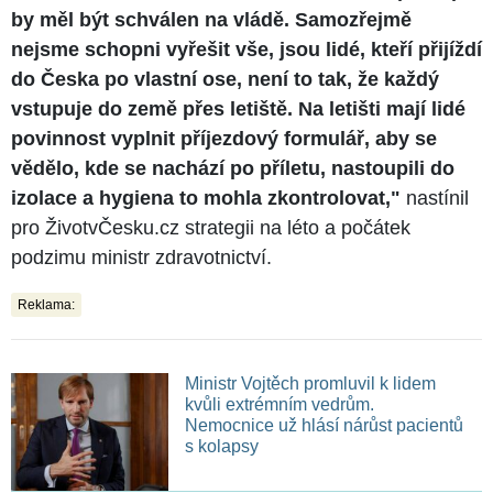
by měl být schválen na vládě. Samozřejmě
nejsme schopni vyřešit vše, jsou lidé, kteří přijíždí
do Česka po vlastní ose, není to tak, že každý
vstupuje do země přes letiště. Na letišti mají lidé
povinnost vyplnit příjezdový formulář, aby se
vědělo, kde se nachází po příletu, nastoupili do
izolace a hygiena to mohla zkontrolovat,"
nastínil
pro ŽivotvČesku.cz strategii na léto a počátek
podzimu ministr zdravotnictví.
Reklama:
Ministr Vojtěch promluvil k lidem
kvůli extrémním vedrům.
Nemocnice už hlásí nárůst pacientů
s kolapsy