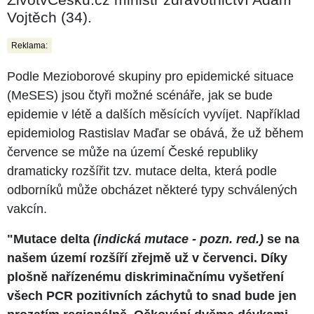
Vojtěch (34).
Reklama:
Podle Mezioborové skupiny pro epidemické situace
(MeSES) jsou čtyři možné scénáře, jak se bude
epidemie v létě a dalších měsících vyvíjet. Například
epidemiolog Rastislav Maďar se obává, že už během
července se může na území České republiky
dramaticky rozšířit tzv. mutace delta, která podle
odborníků může obcházet některé typy schválených
vakcín.
"Mutace delta
(indická mutace - pozn. red.)
se na
našem území rozšíří zřejmě už v červenci. Díky
plošně nařízenému diskriminačnímu vyšetření
všech PCR pozitivních záchytů to snad bude jen