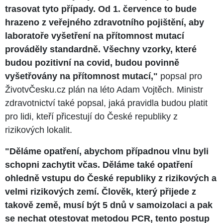
trasovat tyto případy. Od 1. července to bude
hrazeno z veřejného zdravotního pojištění, aby
laboratoře vyšetření na přítomnost mutací
prováděly standardně. Všechny vzorky, které
budou pozitivní na covid, budou povinně
vyšetřovány na přítomnost mutací,"
popsal pro
ŽivotvČesku.cz plán na léto Adam Vojtěch. Ministr
zdravotnictví také popsal, jaká pravidla budou platit
pro lidi, kteří přicestují do České republiky z
rizikových lokalit.
"Děláme opatření, abychom případnou vlnu byli
schopni zachytit včas. Děláme také opatření
ohledně vstupu do České republiky z rizikových a
velmi rizikových zemí. Člověk, který přijede z
takově země, musí být 5 dnů v samoizolaci a pak
se nechat otestovat metodou PCR, tento postup