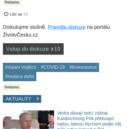
Reklama:
Diskutujme slušně.
Pravidla diskuze
na portálu
ŽivotvČesku.cz.
Vstup do diskuze
10
#Adam Vojtěch
#COVID-19
#Koronavirus
#mutace delta
Reklama:
AKTUALITY
Vedra dávají srdci zabrat.
Kardiochirurg Pirk překvapil
radou, kterou bychom podle něj