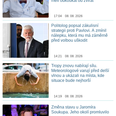
měli odkoukat od zvířat
17:04 08. 08. 2026
Politolog popsal zákulisní
strategii proti Pavlovi. A zmínil
nálepku, která mu má záměrně
před volbou uškodit
14:21 08. 08. 2026
Tropy znovu nabírají sílu.
Meteorologové varují před delší
vlnou a ukázali na místa, kde
situace bude nejhorší
14:19 08. 08. 2026
Změna stavu u Jaromíra
Soukupa. Jeho okolí promluvilo