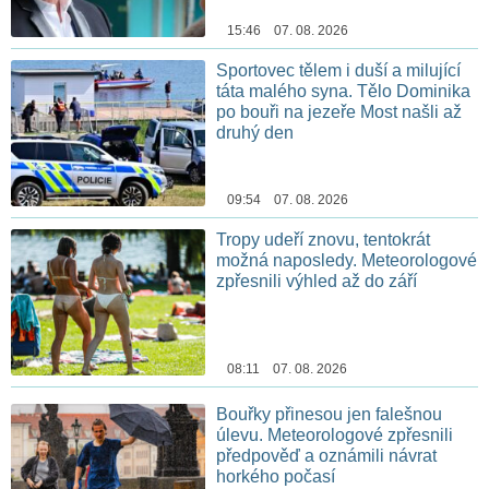
15:46 07. 08. 2026
Sportovec tělem i duší a milující
táta malého syna. Tělo Dominika
po bouři na jezeře Most našli až
druhý den
09:54 07. 08. 2026
Tropy udeří znovu, tentokrát
možná naposledy. Meteorologové
zpřesnili výhled až do září
08:11 07. 08. 2026
Bouřky přinesou jen falešnou
úlevu. Meteorologové zpřesnili
předpověď a oznámili návrat
horkého počasí