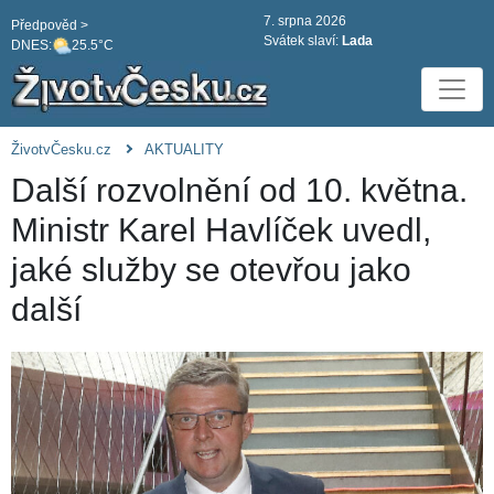
7. srpna 2026
Předpověd >
Svátek slaví:
Lada
DNES:
25.5°C
ŽivotvČesku.cz
AKTUALITY
Další rozvolnění od 10. května.
Ministr Karel Havlíček uvedl,
jaké služby se otevřou jako
další