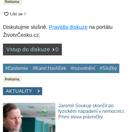
Reklama:
Diskutujme slušně.
Pravidla diskuze
na portálu
ŽivotvČesku.cz.
Vstup do diskuze
0
#Epidemie
#Karel Havlíček
#rozvolnění
#Služby
Reklama:
AKTUALITY
Jaromír Soukup skončil po
fyzickém napadení v nemocnici.
První slova právničky