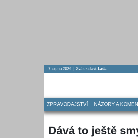
7. srpna 2026 | Svátek slaví:
Lada
ZPRAVODAJSTVÍ
NÁZORY A KOME
Dává to ještě smy