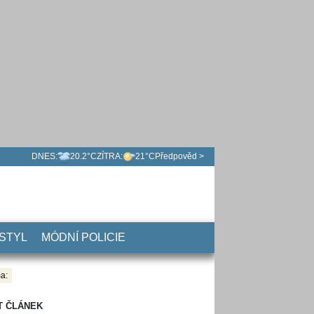
DNES:
20.2°C
ZÍTRA:
21°C
Předpověd >
 STYL
MÓDNÍ POLICIE
a:
T ČLÁNEK