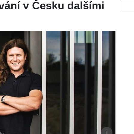
vání v Česku dalšími
Vyhled