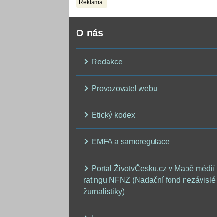
Reklama:
O nás
Redakce
Provozovatel webu
Etický kodex
EMFA a samoregulace
Portál ŽivotvČesku.cz v Mapě médií
ratingu NFNZ (Nadační fond nezávislé
žurnalistiky)