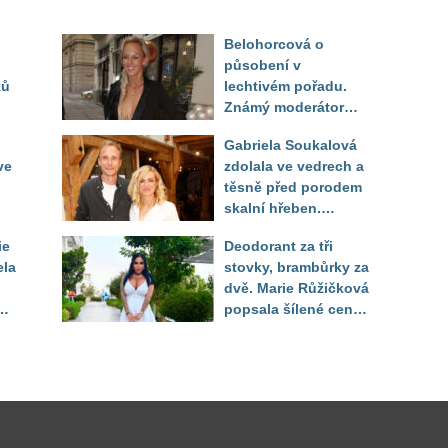
Belohorcová o
působení v
ků
lechtivém pořadu.
Známý moderátor
f
přiznal, že ji dírkou
Gabriela Soukalová
sledoval pod dekou
ve
zdolala ve vedrech a
těsně před porodem
skalní hřeben.
ého
Partner řešil, jak
ie
Deodorant za tři
snést "těhuli"
ela
stovky, brambůrky za
dvě. Marie Růžičková
t i
popsala šílené ceny
v Turecku