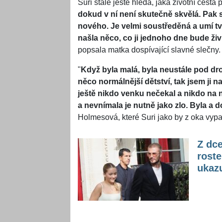
Suri stále ještě hledá, jaká životní cesta 
dokud v ní není skutečně skvělá. Pak si
nového. Je velmi soustředěná a umí tvr
našla něco, co ji jednoho dne bude živi
popsala matka dospívající slavné slečny.
"
Když byla malá, byla neustále pod dr
něco normálnější dětství, tak jsem ji 
ještě nikdo venku nečekal a nikdo na n
a nevnímala je nutně jako zlo. Byla a d
Holmesová, které Suri jako by z oka vypa
Z dc
roste
ukazu