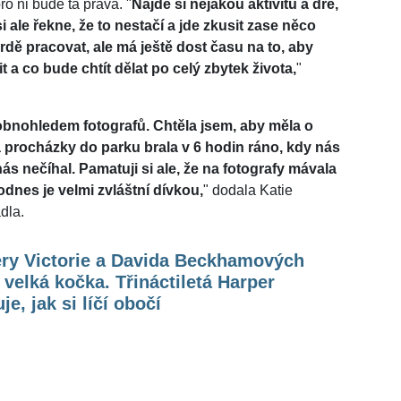
pro ni bude ta pravá. "
Najde si nějakou aktivitu a dře,
 ale řekne, že to nestačí a jde zkusit zase něco
dě pracovat, ale má ještě dost času na to, aby
t a co bude chtít dělat po celý zbytek života,
"
obnohledem fotografů. Chtěla jsem, aby měla o
na procházky do parku brala v 6 hodin ráno, kdy nás
ás nečíhal. Pamatuji si ale, že na fotografy mávala
odnes je velmi zvláštní dívkou,
" dodala Katie
dla.
ery Victorie a Davida Beckhamových
 velká kočka. Třináctiletá Harper
je, jak si líčí obočí