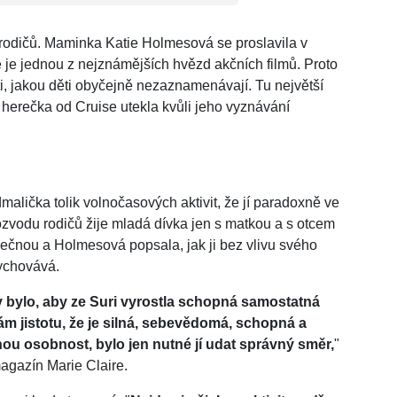
 rodičů. Maminka Katie Holmesová se proslavila v
 je jednou z nejznámějších hvězd akčních filmů. Proto
ti, jakou děti obyčejně nezaznamenávají. Tu největší
herečka od Cruise utekla kvůli jeho vyznávání
alička tolik volnočasových aktivit, že jí paradoxně ve
zvodu rodičů žije mladá dívka jen s matkou a s otcem
slečnou a Holmesová popsala, jak ji bez vlivu svého
ychovává.
 bylo, aby ze Suri vyrostla schopná samostatná
 jistotu, že je silná, sebevědomá, schopná a
nou osobnost, bylo jen nutné jí udat správný směr,
"
agazín Marie Claire.