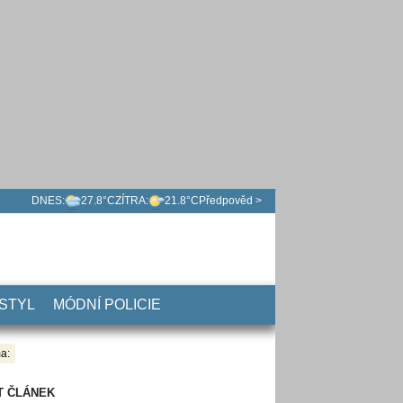
DNES:
27.8°C
ZÍTRA:
21.8°C
Předpověd >
 STYL
MÓDNÍ POLICIE
a:
T ČLÁNEK