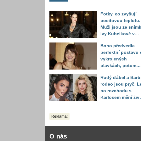
Fotky, co zvyšují
pocitovou teplotu.
Muži jsou ze sním
Ivy Kubelkové v
plavkách úplně pa
Boho předvedla
perfektní postavu 
vykrojených
plavkách, potom
ukázala realitu sv
Rudý ďábel a Barb
těla
rodeo jsou pryč. L
po rozchodu s
Karlosem mění živo
image, tleská jí i
Sandeva
Reklama:
O nás