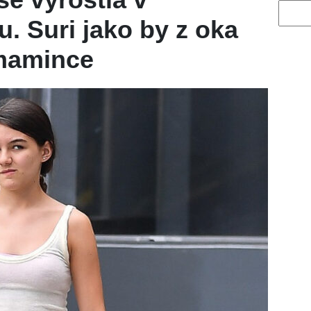
Vyhled
u. Suri jako by z oka
mamince