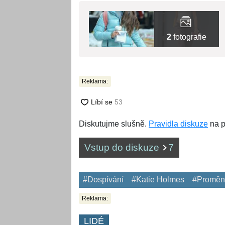
2
fotografie
Reklama:
Diskutujme slušně.
Pravidla diskuze
na p
Vstup do diskuze
7
#Dospívání
#Katie Holmes
#Proměn
Reklama:
LIDÉ