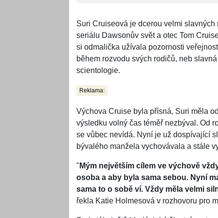
Suri Cruiseová je dcerou velmi slavných
seriálu Dawsonův svět a otec Tom Cruise
si odmalička užívala pozornosti veřejnos
během rozvodu svých rodičů, neb slavná 
scientologie.
Reklama:
Výchova Cruise byla přísná, Suri měla odm
výsledku volný čas téměř nezbýval. Od ro
se vůbec nevídá. Nyní je už dospívající 
bývalého manžela vychovávala a stále v
"
Mým největším cílem ve výchově vždy
osoba a aby byla sama sebou. Nyní mám
sama to o sobě ví. Vždy měla velmi sil
řekla Katie Holmesová v rozhovoru pro m