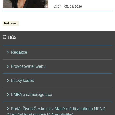
13:14 05. 08. 2026
Reklama:
O nás
Redakce
Provozovatel webu
Etický kodex
EMFA a samoregulace
Portál ŽivotvČesku.cz v Mapě médií a ratingu NFNZ
(Nadační fond nezávislé žurnalistiky)