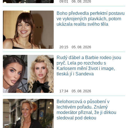
09:01 06. 08. 2026
Boho předvedla perfektní postavu
ve vykrojených plavkách, potom
ukázala realitu svého těla
20:15 05. 08. 2026
Rudý ďábel a Barbie rodeo jsou
pryč. Lela po rozchodu s
Karlosem mění život i image,
tleská jí i Sandeva
17:34 05. 08. 2026
Belohorcová o působení v
lechtivém pořadu. Známý
moderátor přiznal, že ji dírkou
sledoval pod dekou