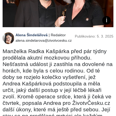
Alena Šindelářová
| Redaktor
Publikováno: 5. 3. 2025
alena.sindelarova@zivotvcesku.cz
Manželka Radka Kašpárka před pár týdny
prodělala akutní mozkovou příhodu.
Nešťastná událost ji zastihla na dovolené na
horách, kde byla s celou rodinou. Od té
doby se rozjelo kolečko vyšetření, jež
Andrea Kašpárková podstoupila a měla
určit, jaký další postup v její léčbě lékaři
zvolí. Kromě operace srdce, která ji čeká ve
čtvrtek, popsala Andrea pro ŽivotvČesku.cz
další úkony, které má ještě před sebou. Její
stav se po prodělané mrtvici ale každým