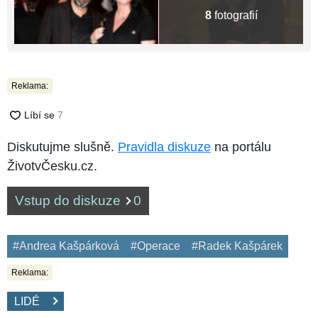
8
fotografií
Reklama:
Diskutujme slušně.
Pravidla diskuze
na portálu
ŽivotvČesku.cz.
Vstup do diskuze
0
#Andrea Kašpárková
#Operace
#Radek Kašpárek
Reklama:
LIDÉ