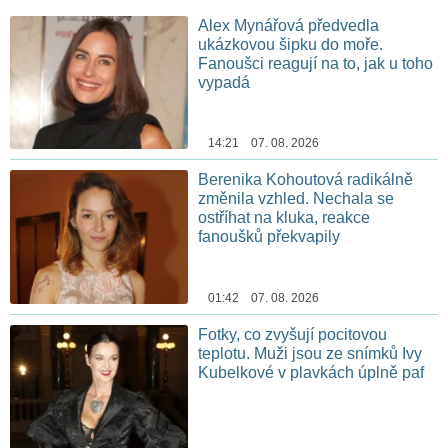
Alex Mynářová předvedla
ukázkovou šipku do moře.
Fanoušci reagují na to, jak u toho
vypadá
14:21 07. 08. 2026
Berenika Kohoutová radikálně
změnila vzhled. Nechala se
ostříhat na kluka, reakce
fanoušků překvapily
01:42 07. 08. 2026
Fotky, co zvyšují pocitovou
teplotu. Muži jsou ze snímků Ivy
Kubelkové v plavkách úplně paf