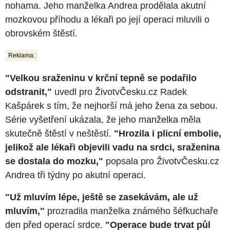
nohama. Jeho manželka Andrea prodělala akutní
mozkovou příhodu a lékaři po její operaci mluvili o
obrovském štěstí.
Reklama:
"Velkou sraženinu v krční tepně se podařilo
odstranit,"
uvedl pro ŽivotvČesku.cz Radek
Kašpárek s tím, že nejhorší má jeho žena za sebou.
Série vyšetření ukázala, že jeho manželka měla
skutečně štěstí v neštěstí.
"Hrozila i plicní embolie,
jelikož ale lékaři objevili vadu na srdci, sraženina
se dostala do mozku,"
popsala pro ŽivotvČesku.cz
Andrea tři týdny po akutní operaci.
"Už mluvím lépe, ještě se zasekávám, ale už
mluvím,"
prozradila manželka známého šéfkuchaře
den před operací srdce.
"Operace bude trvat půl