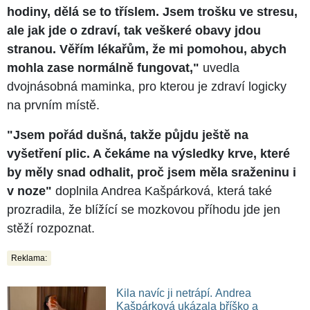
hodiny, dělá se to tříslem. Jsem trošku ve stresu,
ale jak jde o zdraví, tak veškeré obavy jdou
stranou. Věřím lékařům, že mi pomohou, abych
mohla zase normálně fungovat,"
uvedla
dvojnásobná maminka, pro kterou je zdraví logicky
na prvním místě.
"Jsem pořád dušná, takže půjdu ještě na
vyšetření plic. A čekáme na výsledky krve, které
by měly snad odhalit, proč jsem měla sraženinu i
v noze"
doplnila Andrea Kašpárková, která také
prozradila, že blížící se mozkovou příhodu jde jen
stěží rozpoznat.
Reklama:
Kila navíc ji netrápí. Andrea
Kašpárková ukázala bříško a