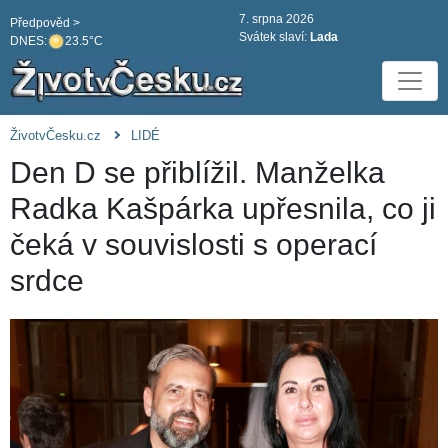
7. srpna 2026
Předpověd >
Svátek slaví:
Lada
DNES:
23.5°C
ŽivotvČesku.cz
LIDÉ
Den D se přiblížil. Manželka
Radka Kašpárka upřesnila, co ji
čeká v souvislosti s operací
srdce