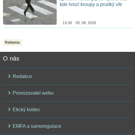
kde hrozí kroupy a prudký vítr
13:30 05. 08. 2026
Reklama:
O nás
Redakce
Provozovatel webu
Etický kodex
EMFA a samoregulace