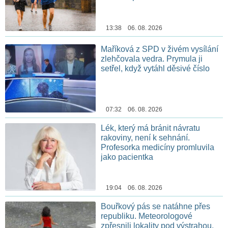
13:38 06. 08. 2026
Maříková z SPD v živém vysílání
zlehčovala vedra. Prymula ji
setřel, když vytáhl děsivé číslo
07:32 06. 08. 2026
Lék, který má bránit návratu
rakoviny, není k sehnání.
Profesorka medicíny promluvila
jako pacientka
19:04 06. 08. 2026
Bouřkový pás se natáhne přes
republiku. Meteorologové
zpřesnili lokality pod výstrahou,