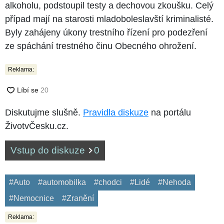
alkoholu, podstoupil testy a dechovou zkoušku. Celý
případ mají na starosti mladoboleslavští kriminalisté.
Byly zahájeny úkony trestního řízení pro podezření
ze spáchání trestného činu Obecného ohrožení.
Reklama:
Diskutujme slušně.
Pravidla diskuze
na portálu
ŽivotvČesku.cz.
Vstup do diskuze
0
#Auto
#automobilka
#chodci
#Lidé
#Nehoda
#Nemocnice
#Zranění
Reklama: