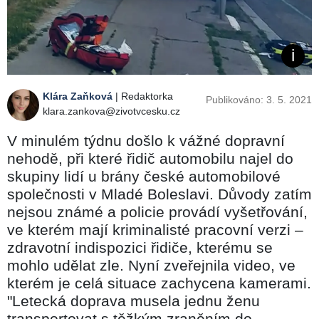
Klára Zaňková
| Redaktorka
Publikováno: 3. 5. 2021
klara.zankova@zivotvcesku.cz
V minulém týdnu došlo k vážné dopravní
nehodě, při které řidič automobilu najel do
skupiny lidí u brány české automobilové
společnosti v Mladé Boleslavi. Důvody zatím
nejsou známé a policie provádí vyšetřování,
ve kterém mají kriminalisté pracovní verzi –
zdravotní indispozici řidiče, kterému se
mohlo udělat zle. Nyní zveřejnila video, ve
kterém je celá situace zachycena kamerami.
"Letecká doprava musela jednu ženu
transportovat s těžkým zraněním do