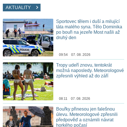
AKTUALITY
Sportovec tělem i duší a milující
táta malého syna. Tělo Dominika
po bouři na jezeře Most našli až
druhý den
09:54 07. 08. 2026
Tropy udeří znovu, tentokrát
možná naposledy. Meteorologové
zpřesnili výhled až do září
08:11 07. 08. 2026
Bouřky přinesou jen falešnou
úlevu. Meteorologové zpřesnili
předpověď a oznámili návrat
horkého počasí