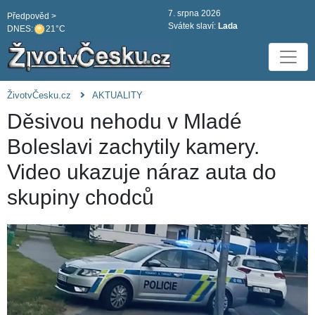
7. srpna 2026
Předpověd >
Svátek slaví:
Lada
DNES:
21°C
ŽivotvČesku.cz
AKTUALITY
Děsivou nehodu v Mladé
Boleslavi zachytily kamery.
Video ukazuje náraz auta do
skupiny chodců