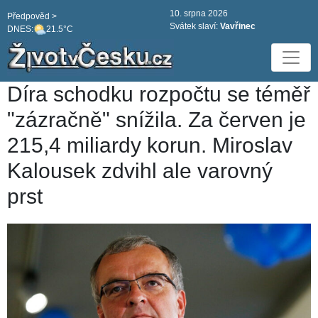
10. srpna 2026
Předpověd >
Svátek slaví:
Vavřinec
DNES:
21.5°C
Díra schodku rozpočtu se téměř
"zázračně" snížila. Za červen je
215,4 miliardy korun. Miroslav
Kalousek zdvihl ale varovný
prst