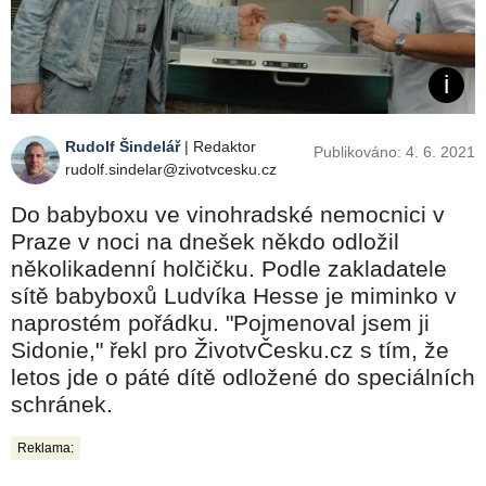
Rudolf Šindelář
| Redaktor
Publikováno: 4. 6. 2021
rudolf.sindelar@zivotvcesku.cz
Do babyboxu ve vinohradské nemocnici v
Praze v noci na dnešek někdo odložil
několikadenní holčičku. Podle zakladatele
sítě babyboxů Ludvíka Hesse je miminko v
naprostém pořádku. "Pojmenoval jsem ji
Sidonie," řekl pro ŽivotvČesku.cz s tím, že
letos jde o páté dítě odložené do speciálních
schránek.
Reklama: