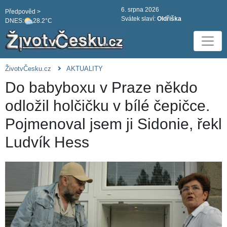
6. srpna 2026
Předpověd >
Svátek slaví:
Oldřiška
DNES:
28.2°C
ŽivotvČesku.cz
AKTUALITY
Do babyboxu v Praze někdo
odložil holčičku v bílé čepičce.
Pojmenoval jsem ji Sidonie, řekl
Ludvík Hess