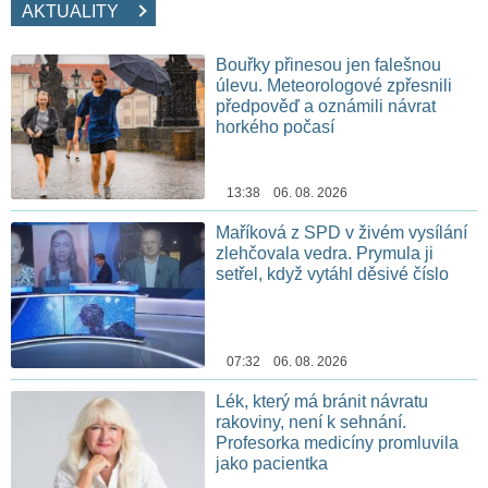
AKTUALITY
Bouřky přinesou jen falešnou
úlevu. Meteorologové zpřesnili
předpověď a oznámili návrat
horkého počasí
13:38 06. 08. 2026
Maříková z SPD v živém vysílání
zlehčovala vedra. Prymula ji
setřel, když vytáhl děsivé číslo
07:32 06. 08. 2026
Lék, který má bránit návratu
rakoviny, není k sehnání.
Profesorka medicíny promluvila
jako pacientka