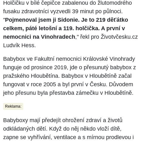
Holčičku v bílé čepičce zabalenou do žlutomodrého
fusaku zdravotníci vyzvedli 39 minut po půlnoci.
"
Pojmenoval jsem ji Sidonie. Je to 219 děťátko
celkem, páté letošní a 119. holčička. A první v
nemocnici na Vinohradech
," řekl pro Životvčesku.cz
Ludvík Hess.
Babybox ve Fakultní nemocnici Královské Vinohrady
funguje od prosince 2019, jde o přesunutý babybox z
pražského Hloubětína. Babybox v Hloubětíně začal
fungovat v roce 2005 a byl první v Česku. Důvodem
jeho přesunu byla přestavba zámečku v Hloubětíně.
Reklama:
Babyboxy mají předejít ohrožení zdraví a životů
odkládaných dětí. Když do něj někdo vloží dítě,
zapne se vyhřívání, ventilace a s mírnou prodlevou i