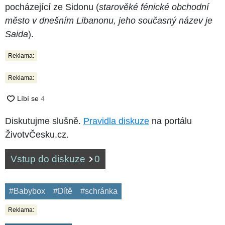
pocházející ze Sidonu (
starověké fénické obchodní
město v dnešním Libanonu, jeho současný název je
Saida
).
Reklama:
Reklama:
Diskutujme slušně.
Pravidla diskuze
na portálu
ŽivotvČesku.cz.
Vstup do diskuze
0
#Babybox
#Dítě
#schránka
Reklama: