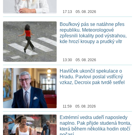
17:13 05. 08. 2026
Bouřkový pás se natáhne přes
republiku. Meteorologové
zpřesnili lokality pod výstrahou,
kde hrozí kroupy a prudký vítr
13:30 05. 08. 2026
Havlíček ukončil spekulace o
Hradu. Pavlovi poslal vstřícný
vzkaz, Decroix pak tvrdě setřel
11:59 05. 08. 2026
Extrémní vedra udeří naposledy
naplno. Pak přijde studená fronta,
která během několika hodin otočí
počasí