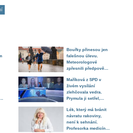
ní
Bouřky přinesou jen
m
falešnou úlevu.
Meteorologové
zpřesnili předpověď
i
a oznámili návrat
Maříková z SPD v
horkého počasí
živém vysílání
ou
zlehčovala vedra.
Prymula ji setřel,
li
když vytáhl děsivé
Lék, který má bránit
číslo
návratu rakoviny,
není k sehnání.
Profesorka medicíny