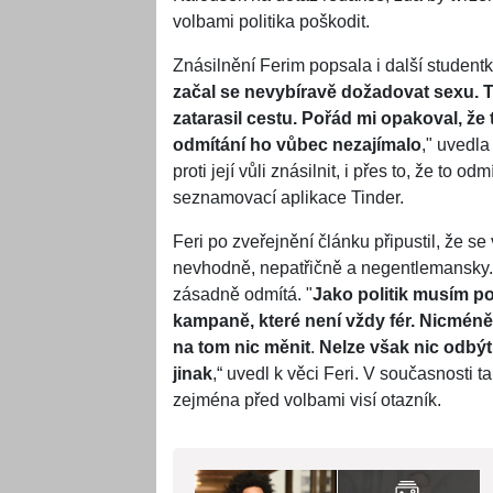
volbami politika poškodit.
Znásilnění Ferim popsala i další studentk
začal se nevybíravě dožadovat sexu. T
zatarasil cestu. Pořád mi opakoval, že 
odmítání ho vůbec nezajímalo
," uvedla
proti její vůli znásilnit, i přes to, že to
seznamovací aplikace Tinder.
Feri po zveřejnění článku připustil, že 
nevhodně, nepatřičně a negentlemansky.
zásadně odmítá. "
Jako politik musím po
kampaně, které není vždy fér. Nicmén
na tom nic měnit
.
Nelze však nic odbýt 
jinak
,“ uvedl k věci Feri. V současnosti 
zejména před volbami visí otazník.