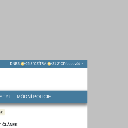
DNES:
25.8°C
ZÍTRA:
21.2°C
Předpověd >
 STYL
MÓDNÍ POLICIE
a:
T ČLÁNEK