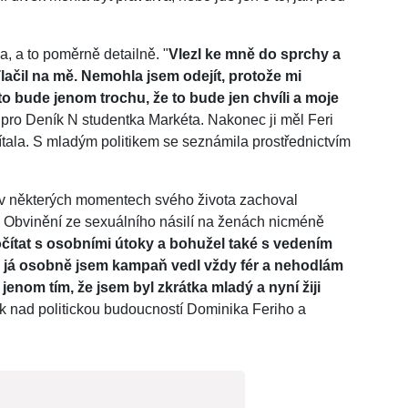
a, a to poměrně detailně. "
Vlezl ke mně do sprchy a
lačil na mě. Nemohla jsem odejít, protože mi
to bude jenom trochu, že to bude jen chvíli a moje
 pro Deník N studentka Markéta. Nakonec ji měl Feri
 odmítala. S mladým politikem se seznámila prostřednictvím
se v některých momentech svého života zachoval
 Obvinění ze sexuálního násilí na ženách nicméně
čítat s osobními útoky a bohužel také s vedením
ě já osobně jsem kampaň vedl vždy fér a nehodlám
jenom tím, že jsem byl zkrátka mladý a nyní žiji
tak nad politickou budoucností Dominika Feriho a