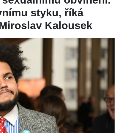
Vyhled
vnímu styku, říká
 Miroslav Kalousek