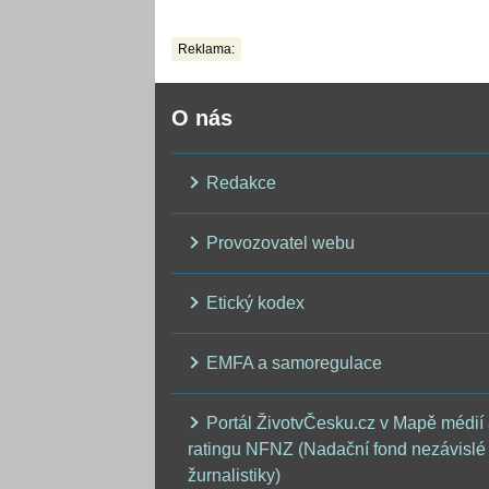
zpřesnili výhled až
do září
Reklama:
O nás
Redakce
Provozovatel webu
Etický kodex
EMFA a samoregulace
Portál ŽivotvČesku.cz v Mapě médií
ratingu NFNZ (Nadační fond nezávislé
žurnalistiky)