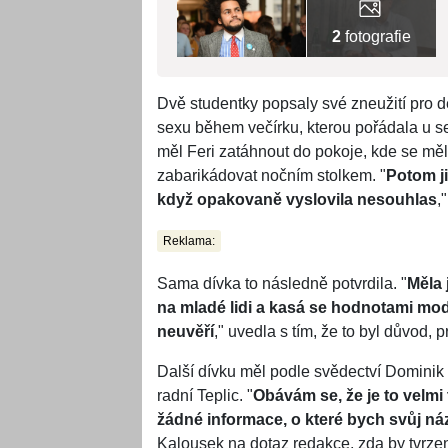
2
fotografie
Dvě studentky popsaly své zneužití pro d
sexu během večírku, kterou pořádala u s
měl Feri zatáhnout do pokoje, kde se mě
zabarikádovat nočním stolkem. "
Potom ji
když opakovaně vyslovila nesouhlas
,
Reklama:
Sama dívka to následně potvrdila. "
Měla 
na mladé lidi a kasá se hodnotami mode
neuvěří
," uvedla s tím, že to byl důvod,
Další dívku měl podle svědectví Dominik 
radní Teplic. "
Obávám se, že je to velm
žádné informace, o které bych svůj ná
Kalousek na dotaz redakce, zda by tvrzení