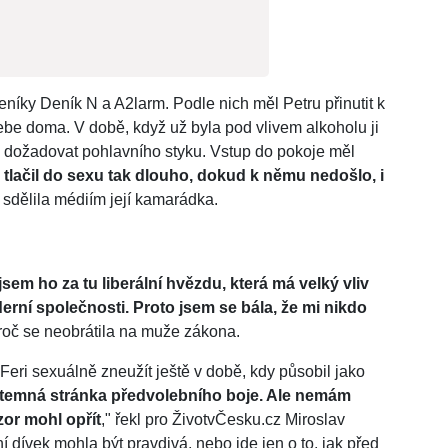
eníky Deník N a A2larm. Podle nich měl Petru přinutit k
ebe doma. V době, když už byla pod vlivem alkoholu ji
l dožadovat pohlavního styku. Vstup do pokoje měl
 tlačil do sexu tak dlouho, dokud k němu nedošlo, i
" sdělila médiím její kamarádka.
jsem ho za tu liberální hvězdu, která má velký vliv
rní společnosti. Proto jsem se bála, že mi nikdo
 proč se neobrátila na muže zákona.
Feri sexuálně zneužít ještě v době, kdy působil jako
i temná stránka předvolebního boje. Ale nemám
zor mohl opřít
," řekl pro ŽivotvČesku.cz Miroslav
 dívek mohla být pravdivá, nebo jde jen o to, jak před