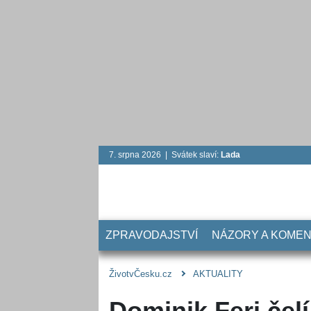
7. srpna 2026 | Svátek slaví:
Lada
ZPRAVODAJSTVÍ
NÁZORY A KOME
ŽivotvČesku.cz
AKTUALITY
Dominik Feri čel