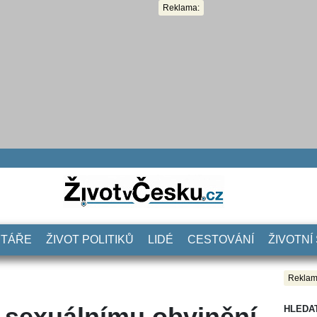
Reklama:
NTÁŘE
ŽIVOT POLITIKŮ
LIDÉ
CESTOVÁNÍ
ŽIVOTNÍ
Reklam
í sexuálnímu obvinění.
HLEDA