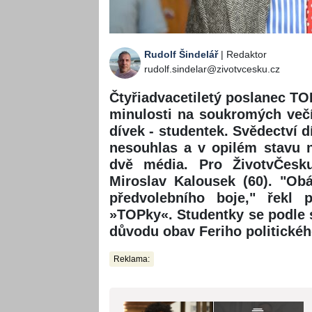
Rudolf Šindelář
| Redaktor
rudolf.sindelar@zivotvcesku.cz
Čtyřiadvacetiletý poslanec TOP
minulosti na soukromých večí
dívek - studentek. Svědectví dí
nesouhlas a v opilém stavu n
dvě média. Pro ŽivotvČesku
Miroslav Kalousek (60). "Ob
předvolebního boje," řekl 
»TOPky«. Studentky se podle sv
důvodu obav Feriho politickéh
Reklama: