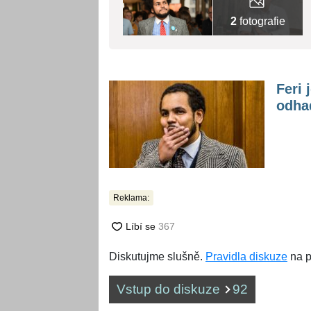
2
fotografie
Feri 
odhad
Reklama:
Diskutujme slušně.
Pravidla diskuze
na p
Vstup do diskuze
92