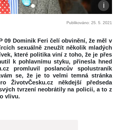
Publikováno: 25. 5. 2021
 09 Dominik Feri čelí obvinění, že měl v
rcích sexuálně zneužít několik mladých
vek, které politika viní z toho, že je přes
util k pohlavnímu styku, přinesla hned
.cz promluvil poslancův spolustraník
ávám se, že je to velmi temná stránka
pro ŽivotvČesku.cz někdejší předseda
ých tvrzení neobrátily na policii, a to z
o vlivu.