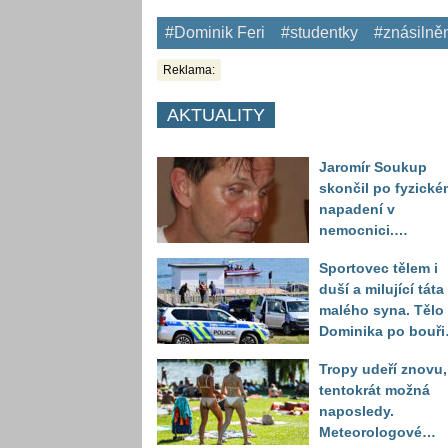
#Dominik Feri
#studentky
#znásilně
Reklama:
AKTUALITY
Jaromír Soukup
skončil po fyzické
napadení v
nemocnici.
Maskovaní útočníc
Sportovec tělem i
ho měli zbít
duší a milující táta
baseballovou pálk
malého syna. Tělo
Dominika po bouři
na jezeře Most naš
Tropy udeří znovu,
až druhý den
tentokrát možná
naposledy.
Meteorologové