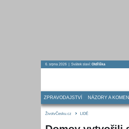
6. srpna 2026 | Svátek slaví:
Oldřiška
ZPRAVODAJSTVÍ
NÁZORY A KOME
ŽivotvČesku.cz
LIDÉ
Domov vytvořili