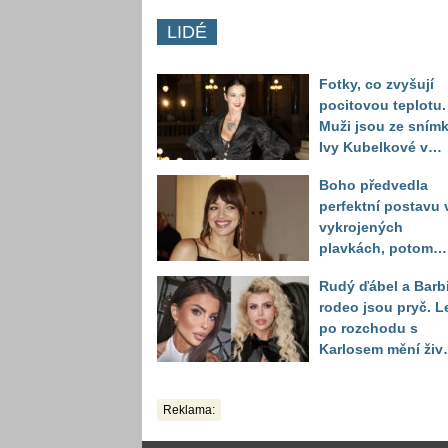
LIDÉ
Fotky, co zvyšují
pocitovou teplotu.
Muži jsou ze sním
Ivy Kubelkové v
plavkách úplně pa
Boho předvedla
perfektní postavu 
vykrojených
plavkách, potom
ukázala realitu sv
Rudý ďábel a Barb
těla
rodeo jsou pryč. L
po rozchodu s
Karlosem mění živo
image, tleská jí i
Sandeva
Reklama: