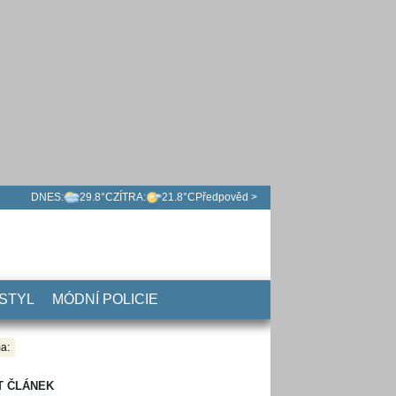
DNES:
29.8°C
ZÍTRA:
21.8°C
Předpověd >
 STYL
MÓDNÍ POLICIE
a:
T ČLÁNEK