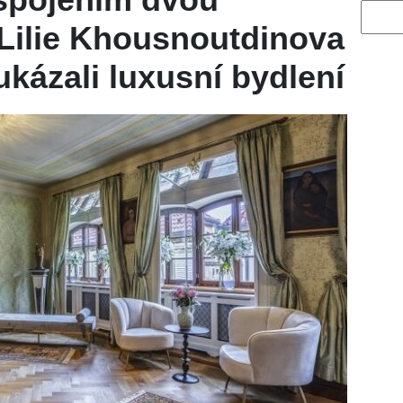
Vyhled
 Lilie Khousnoutdinova
ukázali luxusní bydlení