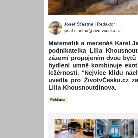
Josef Šťastna
| Redaktor
josef.stastna@zivotvcesku.cz
Matematik a mecenáš Karel Jan
podnikatelka Lilia Khousnout
zázemí propojením dvou bytů 
bydlení umně kombinuje exot
ležérností. "Nejvíce klidu na
uvedla pro ŽivotvČesku.cz z
Lilia Khousnoutdinova.
Reklama: