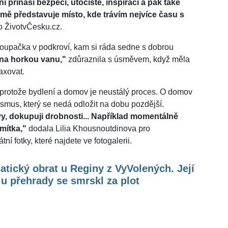
í přináší bezpečí, útočiště, inspiraci a pak také
mě představuje místo, kde trávím nejvíce času s
o ŽivotvČesku.cz.
e houpačka v podkroví, kam si ráda sedne s dobrou
na horkou vanu,"
zdůraznila s úsměvem, když měla
axovat.
protože bydlení a domov je neustálý proces. O domov
ismus, který se nedá odložit na dobu pozdější.
y, dokupuji drobnosti... Například momentálně
mítka,"
dodala Lilia Khousnoutdinova pro
í fotky, které najdete ve fotogalerii.
tický obrat u Reginy z VyVolených. Její
 u přehrady se smrskl za plot