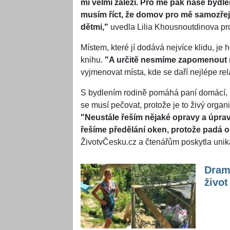
mi velmi záleží. Pro mě pak naše bydlen
musím říct, že domov pro mě samozřej
dětmi,"
uvedla Lilia Khousnoutdinova pr
Místem, které jí dodává nejvíce klidu, j
knihu.
"A určitě nesmíme zapomenout 
vyjmenovat místa, kde se daří nejlépe rel
S bydlením rodině pomáhá paní domácí, 
se musí pečovat, protože je to živý organ
"Neustále řeším nějaké opravy a úprav
řešíme předělání oken, protože padá o
ŽivotvČesku.cz a čtenářům poskytla unikátn
Drama
život