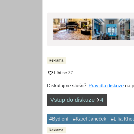
Reklama:
Diskutujme slušně.
Pravidla diskuze
na p
Vstup do diskuze
4
#Bydlení
#Karel Janeček
#Lilia Kho
Reklama: