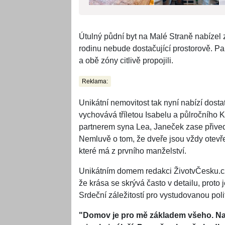
Útulný půdní byt na Malé Straně nabízel 
rodinu nebude dostačující prostorově. Par
a obě zóny citlivě propojili.
Reklama:
Unikátní nemovitost tak nyní nabízí dosta
vychovává tříletou Isabelu a půlročního
partnerem syna Lea, Janeček zase přive
Nemluvě o tom, že dveře jsou vždy otevřen
které má z prvního manželství.
Unikátním domem redakci ŽivotvČesku.cz
že krása se skrývá často v detailu, proto
Srdeční záležitostí pro vystudovanou poli
"Domov je pro mě základem všeho. Na