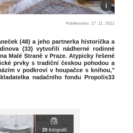
Publikováno: 17. 11. 2021
eček (48) a jeho partnerka historička a
dinova (33) vytvořili nádherné rodinné
na Malé Straně v Praze. Atypicky řešené
ické prvky s tradiční českou pohodou a
cházím v podkroví v houpačce s knihou,"
akladatelka nadačního fondu Propolis33
20
fotografií