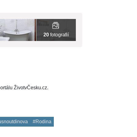
20
fotografií
ortálu ŽivotvČesku.cz.
usnoutdinova
#Rodina