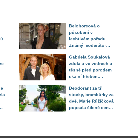
Belohorcová o
působení v
ků
lechtivém pořadu.
Známý moderátor
f
přiznal, že ji dírkou
Gabriela Soukalová
sledoval pod dekou
ve
zdolala ve vedrech a
těsně před porodem
skalní hřeben.
ého
Partner řešil, jak
ie
Deodorant za tři
snést "těhuli"
ela
stovky, brambůrky za
dvě. Marie Růžičková
t i
popsala šílené ceny
v Turecku