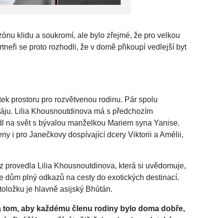
zónu klidu a soukromí, ale bylo zřejmé, že pro velkou
tneři se proto rozhodli, že v domě přikoupí vedlejší byt
tek prostoru pro rozvětvenou rodinu. Pár spolu
 Káju. Lilia Khousnoutdinova má s předchozím
dl na svět s bývalou manželkou Mariem syna Yanise.
y i pro Janečkovy dospívající dcery Viktorii a Amélii,
 provedla Lilia Khousnoutdinova, která si uvědomuje,
 je dům plný odkazů na cesty do exotických destinací.
toložku je hlavně asijský Bhútán.
 tom, aby každému členu rodiny bylo doma dobře,