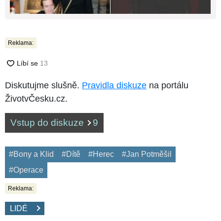
Reklama:
Diskutujme slušně.
Pravidla diskuze
na portálu
ŽivotvČesku.cz.
Vstup do diskuze
9
#Bony a Klid
#Dítě
#Herec
#Jan Potměšil
#Operace
Reklama:
LIDÉ