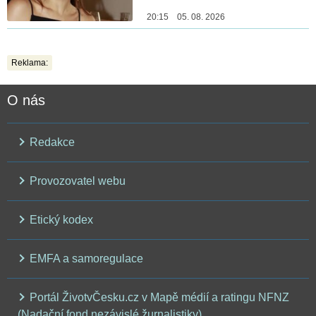
20:15 05. 08. 2026
Reklama:
O nás
Redakce
Provozovatel webu
Etický kodex
EMFA a samoregulace
Portál ŽivotvČesku.cz v Mapě médií a ratingu NFNZ
(Nadační fond nezávislé žurnalistiky)