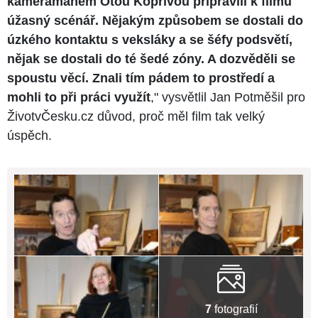
kameramanem Otou Kopřivou připravili k filmu
úžasný scénář. Nějakým způsobem se dostali do
úzkého kontaktu s veksláky a se šéfy podsvětí,
nějak se dostali do té šedé zóny. A dozvěděli se
spoustu věcí. Znali tím pádem to prostředí a
mohli to při práci využít
," vysvětlil Jan Potměšil pro
ŽivotvČesku.cz důvod, proč měl film tak velký
úspěch.
7
fotografií