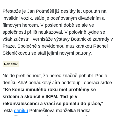
Přestože je Jan Potměšil již desítky let upoután na
invalidní vozík, stále je oceňovaným divadelním a
filmovým hercem. V poslední době se ale ve
společnosti příliš neukazoval. V polovině týdne se
však zúčastnil vernisáže výstavy Botanické zahrady v
Praze. Společně s nevidomou muzikantkou Ráchel
Skleničkovou se stali jejími novými patrony.
Reklama:
Nejde přehlédnout, že herec značně pohubl. Podle
deníku Aha! pohádkový Jíra podstoupil operaci srdce.
"Ke konci minulého roku měl problémy se
srdcem a skončil v IKEM. Teď je v
rekonvalescenci a vrací se pomalu do práce,
"
řekla
deníku
Potměšilova manželka Radka