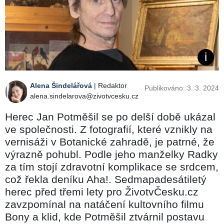
Alena Šindelářová
| Redaktor
Publikováno: 3. 3. 2024
alena.sindelarova@zivotvcesku.cz
Herec Jan Potměšil se po delší době ukázal
ve společnosti. Z fotografií, které vznikly na
vernisáži v Botanické zahradě, je patrné, že
výrazně pohubl. Podle jeho manželky Radky
za tím stojí zdravotní komplikace se srdcem,
což řekla deníku Aha!. Sedmapadesátiletý
herec před třemi lety pro ŽivotvČesku.cz
zavzpomínal na natáčení kultovního filmu
Bony a klid, kde Potměšil ztvárnil postavu