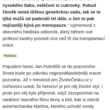
vysokého tlaku, neléčení si cukrovky
.
Pokud
člověk nemá těžkou genetickou vadu, tak se to
týká mužů od padesáti let dále, u žen to pak
nejčastěji bývá po menopauze
," vyjmenoval z
obecného hlediska odborník, který během své
profesní kariéry provedl více než tři sta transplantací
srdce.
Reklama:
Populární herec Jan Potměšil se do pracovního
života bude po zákroku nejpravděpodobněji vracet
pozvolna. Již v minulosti pro ŽivotvČesku.cz v
rozhovoru uvedl, že herectví je pro něj životní styl, i
proto pro něj bylo příjemné, když zavzpomínal na
natáčení slavného filmu Bony a klid, kde si zahrál
automechanika Martina, kterého uchvátí svody