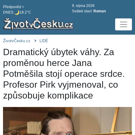
9. srpna 2026
Předpověd >
Svátek slaví:
Roman
DNES:
18.2°C
ŽivotvČesku.cz
LIDÉ
Dramatický úbytek váhy. Za
proměnou herce Jana
Potměšila stojí operace srdce.
Profesor Pirk vyjmenoval, co
způsobuje komplikace