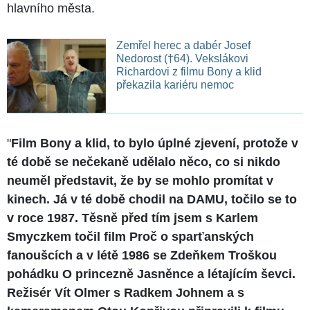
hlavního města.
Zemřel herec a dabér Josef
Nedorost (†64). Vekslákovi
Richardovi z filmu Bony a klid
překazila kariéru nemoc
"
Film Bony a klid, to bylo úplné zjevení, protože v
té době se nečekaně udělalo něco, co si nikdo
neuměl představit, že by se mohlo promítat v
kinech. Já v té době chodil na DAMU, točilo se to
v roce 1987. Těsně před tím jsem s Karlem
Smyczkem točil film Proč o sparťanských
fanoušcích a v létě 1986 se Zdeňkem Troškou
pohádku O princezně Jasněnce a létajícím ševci.
Režisér Vít Olmer s Radkem Johnem a s