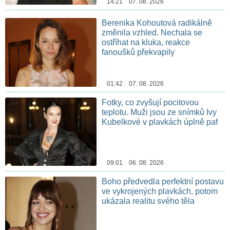
14:21 07. 08. 2026
Berenika Kohoutová radikálně
změnila vzhled. Nechala se
ostříhat na kluka, reakce
fanoušků překvapily
01:42 07. 08. 2026
Fotky, co zvyšují pocitovou
teplotu. Muži jsou ze snímků Ivy
Kubelkové v plavkách úplně paf
09:01 06. 08. 2026
Boho předvedla perfektní postavu
ve vykrojených plavkách, potom
ukázala realitu svého těla