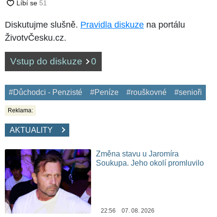
Diskutujme slušně.
Pravidla diskuze
na portálu
ŽivotvČesku.cz.
Vstup do diskuze
0
#Důchodci - Penzisté
#Peníze
#rouškovné
#senioři
Reklama:
AKTUALITY
Změna stavu u Jaromíra
Soukupa. Jeho okolí promluvilo
22:56 07. 08. 2026