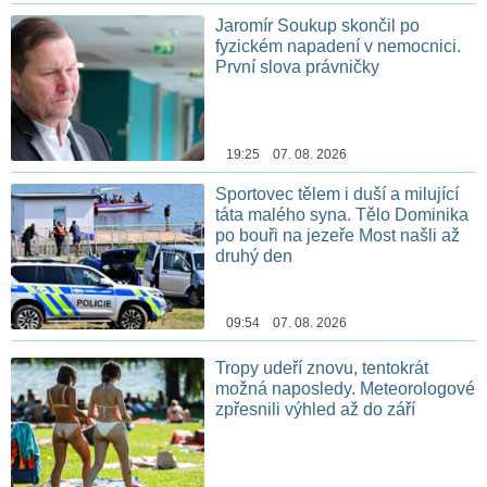
Jaromír Soukup skončil po
fyzickém napadení v nemocnici.
První slova právničky
19:25 07. 08. 2026
Sportovec tělem i duší a milující
táta malého syna. Tělo Dominika
po bouři na jezeře Most našli až
druhý den
09:54 07. 08. 2026
Tropy udeří znovu, tentokrát
možná naposledy. Meteorologové
zpřesnili výhled až do září