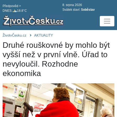
8. srpna 2026
Předpověd >
Svátek slaví:
Soběslav
DNES:
18.8°C
ŽivotvČesku.cz
AKTUALITY
Druhé rouškovné by mohlo být
vyšší než v první vlně. Úřad to
nevyloučil. Rozhodne
ekonomika