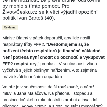
by mohlo s tímto pomoct. Pro
ŽivotvČesku.cz se k věci výjadřil opoziční
politik Ivan Bartoš (40).
Reklama:
Ministr Blatný v pátek doporučil, aby lidé nosili
respirátory třídy FFP2. "
Uvědomujeme si, že
pořízení těchto respirátorů je finančně nákladné.
Není potřeba nyní chodit do obchodů a vykupovat
FFP2 respirátory
," prohlásil. V současnosti vláda
vyčkává s jejich plošným nařízením. A to zejména
právě kvůli finančním dopadům.
Ve hře je v současnosti další rouškovné, o němž
mluvila Jana Maláčová. Na přelomu listopadu a
prosince loňského roku dostali starobní a invalidní
důchodci, vdovy, vdovci a sirotci od státu mimořádný