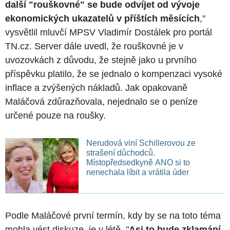
další "rouškovné" se bude odvíjet od vývoje
ekonomických ukazatelů v příštích měsících
,"
vysvětlil mluvčí MPSV Vladimír Dostálek pro portál
TN.cz. Server dále uvedl, že rouškovné je v
uvozovkách z důvodu, že stejně jako u prvního
příspěvku platilo, že se jednalo o kompenzaci vysoké
inflace a zvýšených nákladů. Jak opakovaně
Maláčová zdůrazňovala, nejednalo se o peníze
určené pouze na roušky.
Nerudová viní Schillerovou ze
strašení důchodců.
Místopředsedkyně ANO si to
nenechala líbit a vrátila úder
Podle Maláčové první termín, kdy by se na toto téma
mohla vést diskuze, je v létě. "
Asi to bude zklamání,