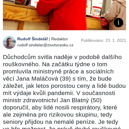
Rudolf Šindelář
| Redaktor
Publikováno: 23. 1. 2021
rudolf.sindelar@zivotvcesku.cz
Důchodcům svitla naděje v podobě dalšího
rouškovného. Na začátku týdne o tom
promluvila ministryně práce a sociálních
věcí Jana Maláčová (39) s tím, že bude
záležet, jak letos porostou ceny a lidé budou
mít výdaje kvůli pandemii. V současnosti
ministr zdravotnictví Jan Blatný (50)
doporučil, aby lidé nosili respirátory, které
ale zejména pro rizikovou skupinu, tedy
seniory přijdou na nemalé peníze. Je tedy
ve hře možnost, že právě druhé rouškovné