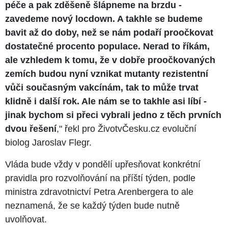
péče a pak zděšeně šlápneme na brzdu -
zavedeme nový locdown. A takhle se budeme
bavit až do doby, než se nám podaří proočkovat
dostatečné procento populace. Nerad to říkám,
ale vzhledem k tomu, že v dobře proočkovaných
zemích budou nyní vznikat mutanty rezistentní
vůči současným vakcínám, tak to může trvat
klidně i další rok. Ale nám se to takhle asi líbí -
jinak bychom si přeci vybrali jedno z těch prvních
dvou řešení
," řekl pro ŽivotvČesku.cz evoluční
biolog Jaroslav Flegr.
Vláda bude vždy v pondělí upřesňovat konkrétní
pravidla pro rozvolňování na příští týden, podle
ministra zdravotnictví Petra Arenbergera to ale
neznamená, že se každý týden bude nutně
uvolňovat.