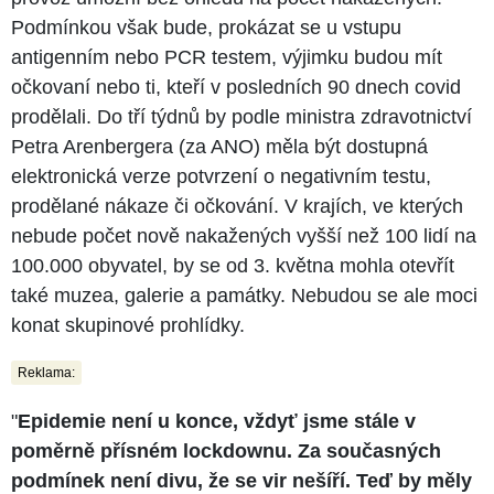
Podmínkou však bude, prokázat se u vstupu
antigenním nebo PCR testem, výjimku budou mít
očkovaní nebo ti, kteří v posledních 90 dnech covid
prodělali. Do tří týdnů by podle ministra zdravotnictví
Petra Arenbergera (za ANO) měla být dostupná
elektronická verze potvrzení o negativním testu,
prodělané nákaze či očkování. V krajích, ve kterých
nebude počet nově nakažených vyšší než 100 lidí na
100.000 obyvatel, by se od 3. května mohla otevřít
také muzea, galerie a památky. Nebudou se ale moci
konat skupinové prohlídky.
Reklama:
"
Epidemie není u konce, vždyť jsme stále v
poměrně přísném lockdownu. Za současných
podmínek není divu, že se vir nešíří. Teď by měly