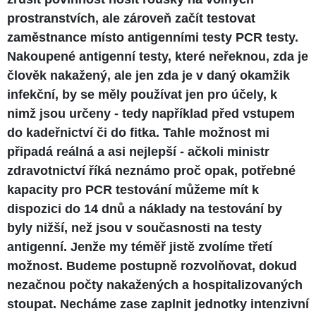
prostranstvích, ale zároveň začít testovat
zaměstnance místo antigenními testy PCR testy.
Nakoupené antigenní testy, které neřeknou, zda je
člověk nakažený, ale jen zda je v daný okamžik
infekční, by se měly používat jen pro účely, k
nimž jsou určeny - tedy například před vstupem
do kadeřnictví či do fitka. Tahle možnost mi
připadá reálná a asi nejlepší - ačkoli ministr
zdravotnictví říká neznámo proč opak, potřebné
kapacity pro PCR testování můžeme mít k
dispozici do 14 dnů a náklady na testování by
byly nižší, než jsou v současnosti na testy
antigenní. Jenže my téměř jistě zvolíme třetí
možnost. Budeme postupně rozvolňovat, dokud
nezačnou počty nakažených a hospitalizovaných
stoupat. Necháme zase zaplnit jednotky intenzivní