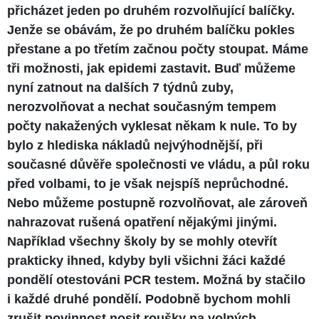
přicházet jeden po druhém rozvolňující balíčky.
Jenže se obávám, že po druhém balíčku pokles
přestane a po třetím začnou počty stoupat. Máme
tři možnosti, jak epidemi zastavit. Buď můžeme
nyní zatnout na dalších 7 týdnů zuby,
nerozvolňovat a nechat současným tempem
počty nakažených vyklesat někam k nule. To by
bylo z hlediska nákladů nejvýhodnější, při
současné důvěře společnosti ve vládu, a půl roku
před volbami, to je však nejspíš neprůchodné.
Nebo můžeme postupně rozvolňovat, ale zároveň
nahrazovat rušená opatření nějakými jinými.
Například všechny školy by se mohly otevřít
prakticky ihned, kdyby byli všichni žáci každé
pondělí otestováni PCR testem. Možná by stačilo
i každé druhé pondělí. Podobně bychom mohli
zrušit povinnost nosit roušky na volných