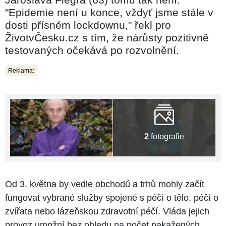
"Epidemie není u konce, vždyť jsme stále v
dosti přísném lockdownu," řekl pro
ŽivotvČesku.cz s tím, že nárůsty pozitivně
testovaných očekává po rozvolnění.
Reklama:
2
fotografie
Od 3. května by vedle obchodů a trhů mohly začít
fungovat vybrané služby spojené s péčí o tělo, péčí o
zvířata nebo lázeňskou zdravotní péčí. Vláda jejich
provoz umožní bez ohledu na počet nakažených.