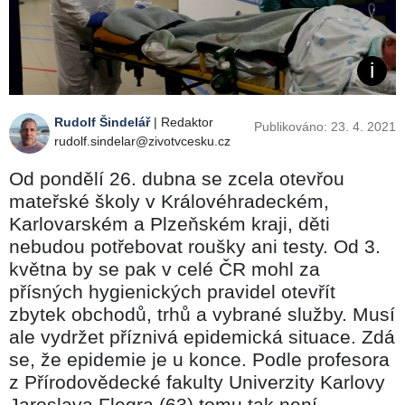
Rudolf Šindelář
| Redaktor
Publikováno: 23. 4. 2021
rudolf.sindelar@zivotvcesku.cz
Od pondělí 26. dubna se zcela otevřou
mateřské školy v Královéhradeckém,
Karlovarském a Plzeňském kraji, děti
nebudou potřebovat roušky ani testy. Od 3.
května by se pak v celé ČR mohl za
přísných hygienických pravidel otevřít
zbytek obchodů, trhů a vybrané služby. Musí
ale vydržet příznivá epidemická situace. Zdá
se, že epidemie je u konce. Podle profesora
z Přírodovědecké fakulty Univerzity Karlovy
Jaroslava Flegra (63) tomu tak není.