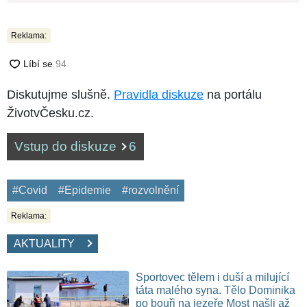
Reklama:
Diskutujme slušně.
Pravidla diskuze
na portálu
ŽivotvČesku.cz.
Vstup do diskuze
6
#Covid
#Epidemie
#rozvolnění
Reklama:
AKTUALITY
Sportovec tělem i duší a milující
táta malého syna. Tělo Dominika
po bouři na jezeře Most našli až