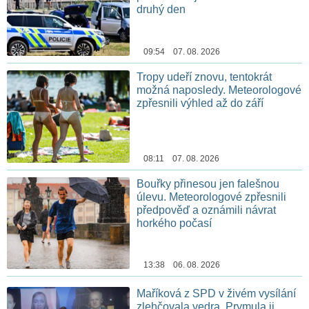
druhý den
09:54 07. 08. 2026
Tropy udeří znovu, tentokrát
možná naposledy. Meteorologové
zpřesnili výhled až do září
08:11 07. 08. 2026
Bouřky přinesou jen falešnou
úlevu. Meteorologové zpřesnili
předpověď a oznámili návrat
horkého počasí
13:38 06. 08. 2026
Maříková z SPD v živém vysílání
zlehčovala vedra. Prymula ji