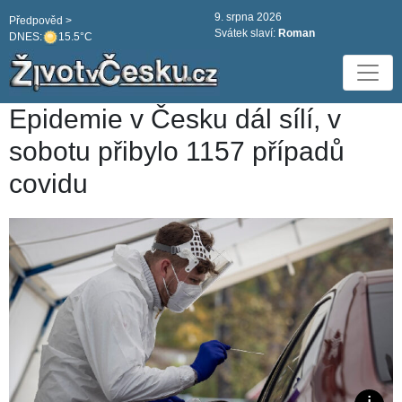
9. srpna 2026
Předpověd >
Svátek slaví:
Roman
DNES:
15.5°C
Epidemie v Česku dál sílí, v
sobotu přibylo 1157 případů
covidu