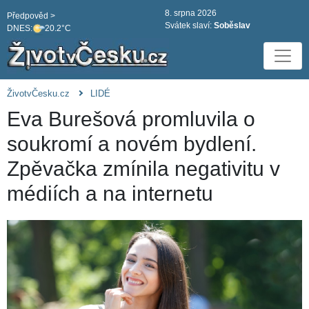
8. srpna 2026
Předpověd >
Svátek slaví:
Soběslav
DNES:
20.2°C
ŽivotvČesku.cz
LIDÉ
Eva Burešová promluvila o
soukromí a novém bydlení.
Zpěvačka zmínila negativitu v
médiích a na internetu