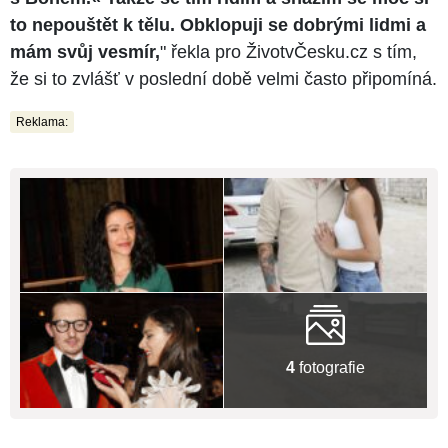
to nepouštět k tělu. Obklopuji se dobrými lidmi a
mám svůj vesmír,
" řekla pro ŽivotvČesku.cz s tím,
že si to zvlášť v poslední době velmi často připomíná.
Reklama:
4
fotografie