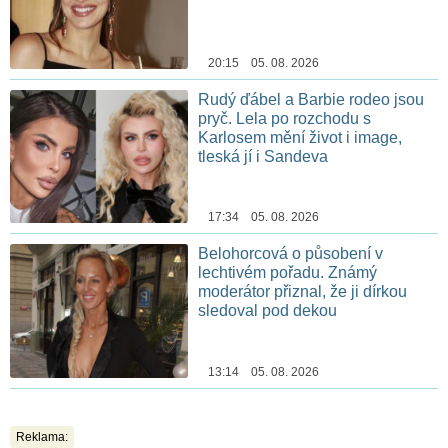
20:15 05. 08. 2026
Rudý ďábel a Barbie rodeo jsou
pryč. Lela po rozchodu s
Karlosem mění život i image,
tleská jí i Sandeva
17:34 05. 08. 2026
Belohorcová o působení v
lechtivém pořadu. Známý
moderátor přiznal, že ji dírkou
sledoval pod dekou
13:14 05. 08. 2026
Reklama: