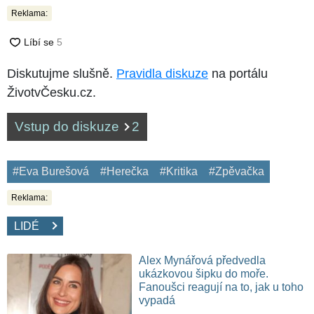
Reklama:
Diskutujme slušně.
Pravidla diskuze
na portálu
ŽivotvČesku.cz.
Vstup do diskuze
2
#Eva Burešová
#Herečka
#Kritika
#Zpěvačka
Reklama:
LIDÉ
Alex Mynářová předvedla
ukázkovou šipku do moře.
Fanoušci reagují na to, jak u toho
vypadá