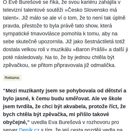
O Evě Burešové se říká, že svou kariéru zahájila v
televizní talentové soutěži »Česko Slovensko má
talent«. Již málo se ale ví o tom, že to není tak úplně
pravda, přestože to byla právě tato show, která
sympatické tmavovlásce pomohla k tomu, aby na
sebe skutečně upozornila. Již jako šestnáctiletá totiž
dostala velkou roli v muzikálu »Baron Prášil« a další ji
poté následovaly. Na to, že by jednou chtěla být
zpěvačkou, se přitom připravovala již odmalička.
Reklama:
"Mezi muzikanty jsem se pohybovala od dětství a
bylo jasné, k čemu budu směřovat. Ale ve škole
jsem tvrdila, že chci být akvabela, protože říct, že
bych chtěla být zpěvačka, mi přišlo takové
obyčejné,"
uvedla Eva Burešová v rozhovoru pro
server
Deník.cz
s tím, že její cesta později vedla na