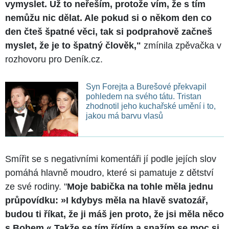
vymyslet. Už to neřeším, protože vím, že s tím
nemůžu nic dělat. Ale pokud si o někom den co
den čteš špatné věci, tak si podprahově začneš
myslet, že je to špatný člověk,"
zmínila zpěvačka v
rozhovoru pro Deník.cz.
Syn Forejta a Burešové překvapil
pohledem na svého tátu. Tristan
zhodnotil jeho kuchařské umění i to,
jakou má barvu vlasů
Smířit se s negativními komentáři jí podle jejích slov
pomáhá hlavně moudro, které si pamatuje z dětství
ze své rodiny. "
Moje babička na tohle měla jednu
průpovídku: »I kdybys měla na hlavě svatozář,
budou ti říkat, že ji máš jen proto, že jsi měla něco
s Bohem.« Takže se tím řídím a snažím se moc si