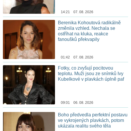
14:21 07. 08. 2026
Berenika Kohoutová radikálně
změnila vzhled. Nechala se
ostříhat na kluka, reakce
fanoušků překvapily
01:42 07. 08. 2026
Fotky, co zvyšují pocitovou
teplotu. Muži jsou ze snímků Ivy
Kubelkové v plavkách úplně paf
09:01 06. 08. 2026
Boho předvedla perfektní postavu
ve vykrojených plavkách, potom
ukázala realitu svého těla