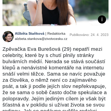
Alžběta Staňková
| Redaktorka
Publikováno: 24. 4. 2023
alzbeta.stankova@zivotvcesku.cz
Zpěvačka Eva Burešová (29) nepatří mezi
celebrity, které by s chutí plnily stránky
bulvárních médií. Nerada se stává součástí
klepů a nenávistné komentáře na internetu
snáší velmi těžce. Sama se navíc považuje
za člověka, o němž není co zajímavého
psát, a tak ji podle jejích slov nepřekvapuje,
že se sama o sobě často dočte spekulace a
polopravdy. Jejím jediným cílem je však být
šťastná a v poklidu si užívat života se svou
rodinou. Jak se nedávno svěřila redakci