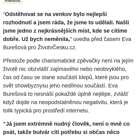
Reklama:
"
Odstěhovat se na venkov bylo nejlepší
rozhodnutí a jsem ráda, že jsme to udělali. Našli
jsme jedno z nejkrásnějších míst, kde se cítíme
dobře. Už bych neměnila,
" uvedla před časem Eva
Burešová pro ŽivotvČesku.cz.
Přestože podle charismatické zpěvačky není na jejím
životě nic obzvlášť zajímavého nebo neobvyklého,
čas od času se stane součástí klepů, které jsou pro
svět showbyznysu jeho nedílnou součástí. Eva
Burešová to nesnáší pokaždé úplně nejlépe, zvlášť
když dojde na neopodstatněnou negativitu, která je
tolik typická pro prostředí internetu.
"Já jsem extrémně nudný člověk, není o mně co
psát, takže bulvár cítí potřebu si občas něco