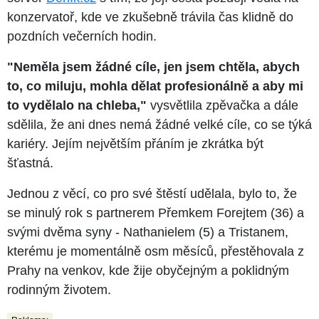
konzervatoř, kde ve zkušebně trávila čas klidně do
pozdních večerních hodin.
"Neměla jsem žádné cíle, jen jsem chtěla, abych
to, co miluju, mohla dělat profesionálně a aby mi
to vydělalo na chleba,"
vysvětlila zpěvačka a dále
sdělila, že ani dnes nemá žádné velké cíle, co se týká
kariéry. Jejím největším přáním je zkrátka být
šťastná.
Jednou z věcí, co pro své štěstí udělala, bylo to, že
se minulý rok s partnerem Přemkem Forejtem (36) a
svými dvěma syny - Nathanielem (5) a Tristanem,
kterému je momentálně osm měsíců, přestěhovala z
Prahy na venkov, kde žije obyčejným a poklidným
rodinným životem.