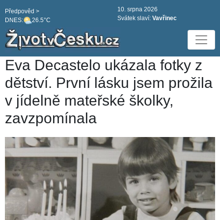
10. srpna 2026
Předpověd >
Svátek slaví:
Vavřinec
DNES:
26.5°C
Eva Decastelo ukázala fotky z
dětství. První lásku jsem prožila
v jídelně mateřské školky,
zavzpomínala