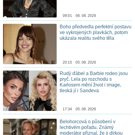
09:01 06. 08. 2026
Boho předvedla perfektní postavu
ve vykrojených plavkách, potom
ukázala realitu svého těla
20:15 05. 08. 2026
Rudý ďábel a Barbie rodeo jsou
pryč. Lela po rozchodu s
Karlosem mění život i image,
tleská jí i Sandeva
17:34 05. 08. 2026
Belohorcová o působení v
lechtivém pořadu. Známý
moderátor přiznal, že ji dírkou