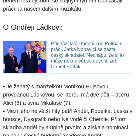
během léta bychom se stejným týmem rádi začali
práci na našem dalším muzikálu.
O Ondřeji Ládkovi:
Přichází kvůli medaili od Putina o
práci. Jarka Nohavici se zastal
český skladatel. Nechápu, že si to
může někdo vůbec dovolit, zuří
Daniel Barták
• Je ženatý s manželkou Monikou Hujsovou,
provdanou Ládkovou, se kterou má dvě děti – dceru
Alici (8) a syna Mikuláše (7).
• Mezi jeho největší hity patří Anděl, Popelka, Láska v
housce, Dysgrafik nebo Na vodě či Chemie. Přitom
skladba Anděl byla úplně prvním a získala nominaci
na cenu České hudební akademie Anděl.