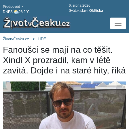
6. srpna 2026
Předpověd >
Svátek slaví:
Oldřiška
DNES:
28.2°C
ŽivotvČesku.cz
LIDÉ
Fanoušci se mají na co těšit.
Xindl X prozradil, kam v létě
zavítá. Dojde i na staré hity, říká