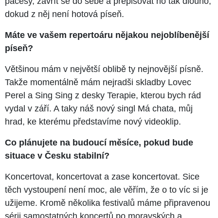
pačesy, zavřít se do sebe a přepisovat ho tak dlouho,
dokud z něj není hotová píseň.
Máte ve vašem repertoáru nějakou nejoblíbenější
píseň?
Většinou mám v největší oblibě ty nejnovější písně.
Takže momentálně mám nejradši skladby Lovec
Perel a Sing Sing z desky Terapie, kterou bych rád
vydal v září. A taky náš nový singl Má chata, můj
hrad, ke kterému představíme nový videoklip.
Co plánujete na budoucí měsíce, pokud bude
situace v Česku stabilní?
Koncertovat, koncertovat a zase koncertovat. Sice
těch vystoupení není moc, ale věřím, že o to víc si je
užijeme. Kromě několika festivalů máme připravenou
sérii samostatných koncertů po moravských a