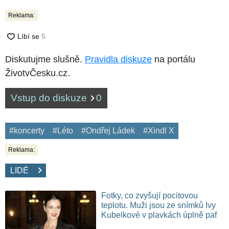
Reklama:
Diskutujme slušně.
Pravidla diskuze
na portálu
ŽivotvČesku.cz.
Vstup do diskuze
0
#koncerty
#Léto
#Ondřej Ládek
#Xindl X
Reklama:
LIDÉ
Fotky, co zvyšují pocitovou
teplotu. Muži jsou ze snímků Ivy
Kubelkové v plavkách úplně paf