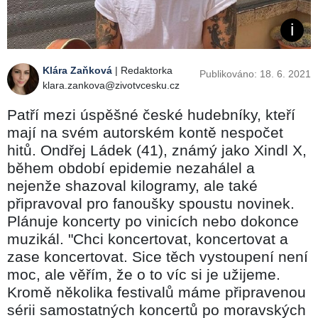
Klára Zaňková
| Redaktorka
Publikováno: 18. 6. 2021
klara.zankova@zivotvcesku.cz
Patří mezi úspěšné české hudebníky, kteří
mají na svém autorském kontě nespočet
hitů. Ondřej Ládek (41), známý jako Xindl X,
během období epidemie nezahálel a
nejenže shazoval kilogramy, ale také
připravoval pro fanoušky spoustu novinek.
Plánuje koncerty po vinicích nebo dokonce
muzikál. "Chci koncertovat, koncertovat a
zase koncertovat. Sice těch vystoupení není
moc, ale věřím, že o to víc si je užijeme.
Kromě několika festivalů máme připravenou
sérii samostatných koncertů po moravských