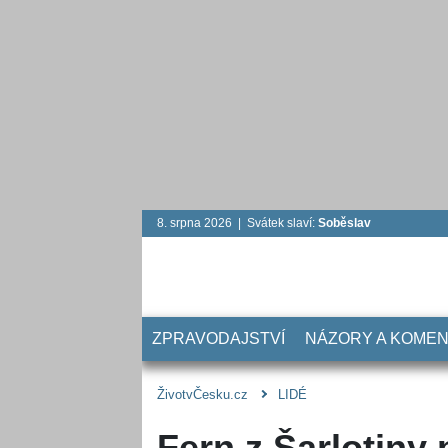
8. srpna 2026 | Svátek slaví:
Soběslav
ZPRAVODAJSTVÍ
NÁZORY A KOME
ŽivotvČesku.cz
LIDÉ
Fern z Šarlotiny