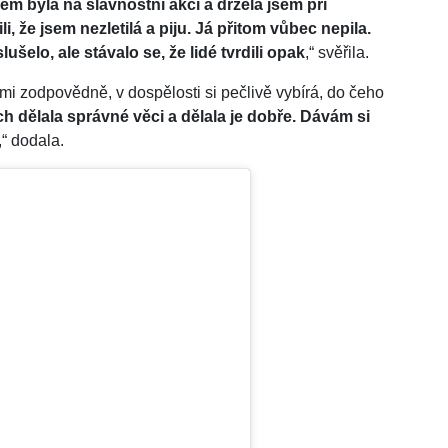
em byla na slavnostní akci a držela jsem při
li, že jsem nezletilá a piju. Já přitom vůbec nepila.
šelo, ale stávalo se, že lidé tvrdili opak
,“ svěřila.
mi zodpovědně, v dospělosti si pečlivě vybírá, do čeho
h dělala správné věci a dělala je dobře. Dávám si
,“ dodala.