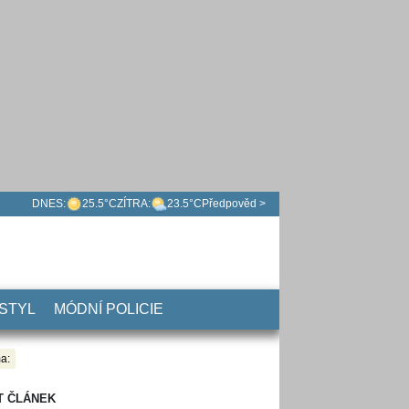
DNES:
25.5°C
ZÍTRA:
23.5°C
Předpověd >
 STYL
MÓDNÍ POLICIE
a:
T ČLÁNEK