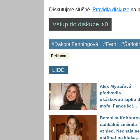
Diskutujme slušně.
Pravidla diskuze
na p
Vstup do diskuze
0
#Dakota Fanningová
#Fern
#Šarloti
Reklama:
LIDÉ
Alex Mynářová
předvedla
ukázkovou šipku 
moře. Fanoušci
reagují na to, jak u
Berenika Kohouto
toho vypadá
radikálně změnila
vzhled. Nechala se
ostříhat na kluka,