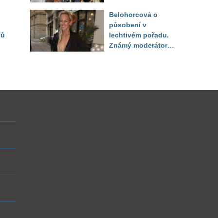
image, tleská jí i
Belohorcová o
Sandeva
působení v
ků
lechtivém pořadu.
Známý moderátor
f
přiznal, že ji dírkou
sledoval pod dekou