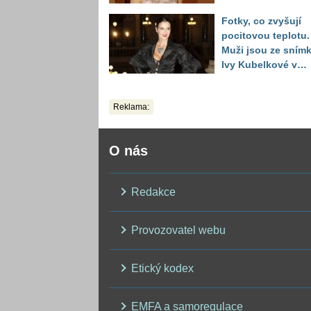
reakce fanoušků
Fotky, co zvyšují
překvapily
pocitovou teplotu.
Muži jsou ze sním
Ivy Kubelkové v
plavkách úplně pa
Reklama:
O nás
Redakce
Provozovatel webu
Etický kodex
EMFA a samoregulace