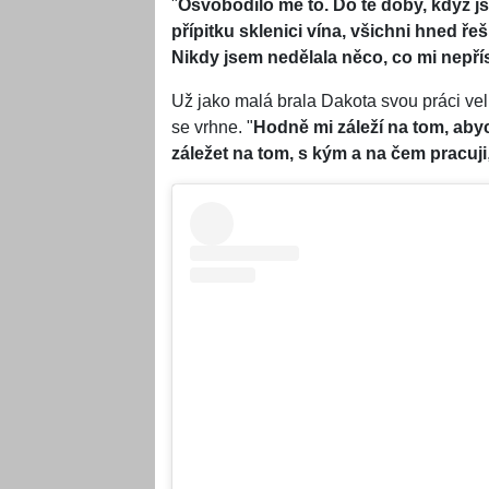
"
Osvobodilo mě to. Do té doby, když js
přípitku sklenici vína, všichni hned řeši
Nikdy jsem nedělala něco, co mi nepříslu
Už jako malá brala Dakota svou práci vel
se vrhne. "
Hodně mi záleží na tom, abyc
záležet na tom, s kým a na čem pracuji