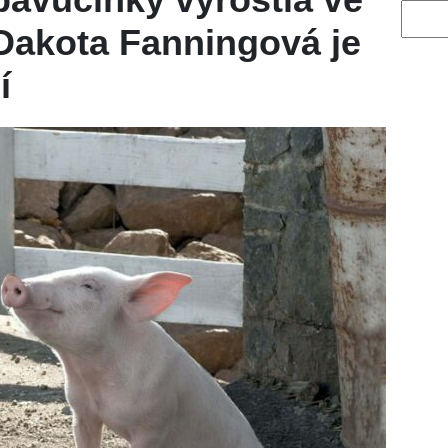
Vyhled
Dakota Fanningová je
í