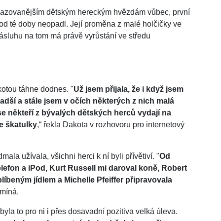
bsazovanějším dětským hereckým hvězdám vůbec, první
a od té doby neopadl. Její proměna z malé holčičky ve
sluhu na tom má právě vyrůstání ve středu
kotou táhne dodnes. "
Už jsem přijala, že i když jsem
adší a stále jsem v očích některých z nich malá
se někteří z bývalých dětských herců vydají na
ze škatulky
,“ řekla Dakota v rozhovoru pro internetový
la užívala, všichni herci k ní byli přívětiví. "
Od
lefon a iPod, Kurt Russell mi daroval koně, Robert
líbeným jídlem a Michelle Pfeiffer připravovala
omíná.
yla to pro ni i přes dosavadní pozitiva velká úleva.