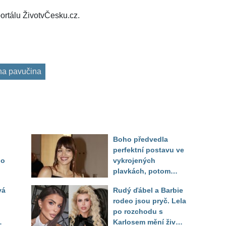
ortálu ŽivotvČesku.cz.
na pavučina
Boho předvedla
perfektní postavu ve
do
vykrojených
plavkách, potom
ukázala realitu svého
vá
Rudý ďábel a Barbie
těla
rodeo jsou pryč. Lela
po rozchodu s
Karlosem mění život i