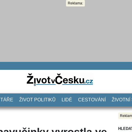
Reklama:
NTÁŘE
ŽIVOT POLITIKŮ
LIDÉ
CESTOVÁNÍ
ŽIVOTNÍ
Reklam
 pavučinky vyrostla ve
HLEDA