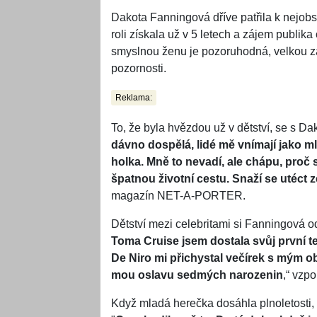
Dakota Fanningová dříve patřila k nejo
roli získala už v 5 letech a zájem publik
smyslnou ženu je pozoruhodná, velkou zá
pozornosti.
Reklama:
To, že byla hvězdou už v dětství, se s Da
dávno dospělá, lidé mě vnímají jako ml
holka. Mně to nevadí, ale chápu, proč 
špatnou životní cestu. Snaží se utéct 
magazín NET-A-PORTER.
Dětství mezi celebritami si Fanningová odma
Toma Cruise jsem dostala svůj první te
De Niro mi přichystal večírek s mým ob
mou oslavu sedmých narozenin
,“ vzp
Když mladá herečka dosáhla plnoletosti, b