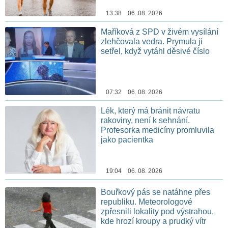
13:38 06. 08. 2026
Maříková z SPD v živém vysílání
zlehčovala vedra. Prymula ji
setřel, když vytáhl děsivé číslo
07:32 06. 08. 2026
Lék, který má bránit návratu
rakoviny, není k sehnání.
Profesorka medicíny promluvila
jako pacientka
19:04 06. 08. 2026
Bouřkový pás se natáhne přes
republiku. Meteorologové
zpřesnili lokality pod výstrahou,
kde hrozí kroupy a prudký vítr