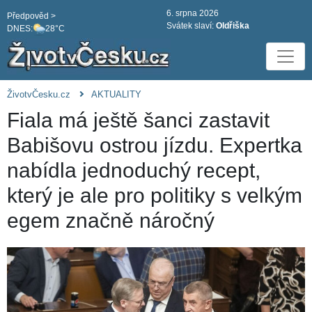
6. srpna 2026
Předpověd >
Svátek slaví:
Oldřiška
DNES:
28°C
ŽivotvČesku.cz
AKTUALITY
Fiala má ještě šanci zastavit
Babišovu ostrou jízdu. Expertka
nabídla jednoduchý recept,
který je ale pro politiky s velkým
egem značně náročný