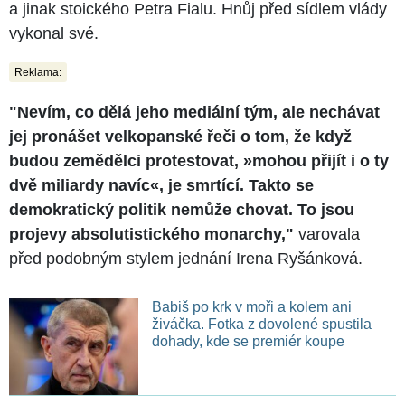
a jinak stoického Petra Fialu. Hnůj před sídlem vlády
vykonal své.
Reklama:
"Nevím, co dělá jeho mediální tým, ale nechávat
jej pronášet velkopanské řeči o tom, že když
budou zemědělci protestovat, »mohou přijít i o ty
dvě miliardy navíc«, je smrtící. Takto se
demokratický politik nemůže chovat. To jsou
projevy absolutistického monarchy,"
varovala
před podobným stylem jednání Irena Ryšánková.
Babiš po krk v moři a kolem ani
živáčka. Fotka z dovolené spustila
dohady, kde se premiér koupe