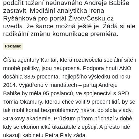
podařit tažení neúnavného Andreje Babiše
zastavit. Mediální analytička Irena
Ryšánková pro portál ŽivotvČesku.cz
uvedla, že šance možná ještě je. Žádá si ale
radikální změnu komunikace premiéra.
Reklama:
Čísla agentury Kantar, která rozdivočela sociální sítě i
mnohé politiky, jsou neúprosná. Podpora hnutí ANO
dosáhla 38,5 procenta, nejlepšího výsledku od roku
2014. Vyjádřeno v mandátech –⁠⁠⁠⁠⁠ partaj Andreje
Babiše by měla 95 poslanců, ve spojenectví s SPD
Tomia Okamury, kterou chce volit 9 procent lidí, by se
tak mohl konat bezproblémový návrat do sídla vlády,
Strakovy akademie. Průzkum přitom přichází v době,
kdy se ekonomické ukazatele zlepšují. A přesto lidé
ukazují kabinetu Petra Fialy záda.