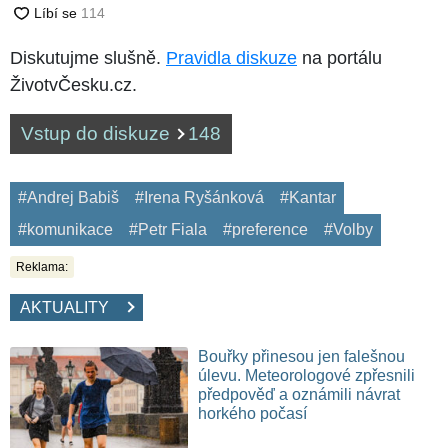
Diskutujme slušně.
Pravidla diskuze
na portálu
ŽivotvČesku.cz.
Vstup do diskuze
148
#Andrej Babiš
#Irena Ryšánková
#Kantar
#komunikace
#Petr Fiala
#preference
#Volby
Reklama:
AKTUALITY
Bouřky přinesou jen falešnou
úlevu. Meteorologové zpřesnili
předpověď a oznámili návrat
horkého počasí