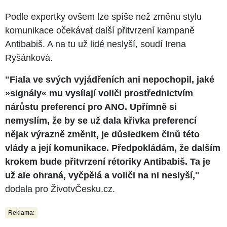
Podle expertky ovšem lze spíše než změnu stylu
komunikace očekávat další přitvrzení kampaně
Antibabiš. A na tu už lidé neslyší, soudí Irena
Ryšánková.
"Fiala ve svých vyjádřeních ani nepochopil, jaké
»signály« mu vysílají voliči prostřednictvím
nárůstu preferencí pro ANO. Upřímně si
nemyslím, že by se už dala křivka preferencí
nějak výrazně změnit, je důsledkem činů této
vlády a její komunikace. Předpokládám, že dalším
krokem bude přitvrzení rétoriky Antibabiš. Ta je
už ale ohraná, vyčpělá a voliči na ni neslyší,"
dodala pro ŽivotvČesku.cz.
Reklama: