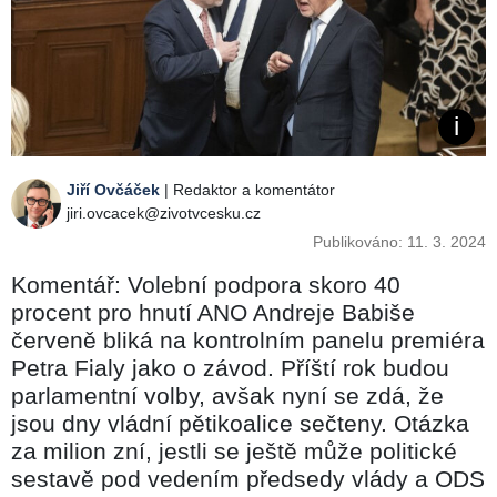
Jiří Ovčáček
| Redaktor a komentátor
jiri.ovcacek@zivotvcesku.cz
Publikováno: 11. 3. 2024
Komentář: Volební podpora skoro 40
procent pro hnutí ANO Andreje Babiše
červeně bliká na kontrolním panelu premiéra
Petra Fialy jako o závod. Příští rok budou
parlamentní volby, avšak nyní se zdá, že
jsou dny vládní pětikoalice sečteny. Otázka
za milion zní, jestli se ještě může politické
sestavě pod vedením předsedy vlády a ODS