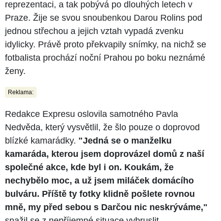
reprezentaci, a tak pobývá po dlouhých letech v
Praze. Žije se svou snoubenkou Darou Rolins pod
jednou střechou a jejich vztah vypadá zvenku
idylicky. Právě proto překvapily snímky, na nichž se
fotbalista prochází noční Prahou po boku neznámé
ženy.
Reklama:
Redakce Expresu oslovila samotného Pavla
Nedvěda, který vysvětlil, že šlo pouze o doprovod
blízké kamarádky.
"Jedná se o manželku
kamaráda, kterou jsem doprovázel domů z naší
společné akce, kde byl i on. Koukám, že
nechybělo moc, a už jsem miláček domácího
bulváru. Příště ty fotky klidně pošlete rovnou
mně, my před sebou s Darčou nic neskrýváme,"
snažil se z nepříjemné situace vybruslit.