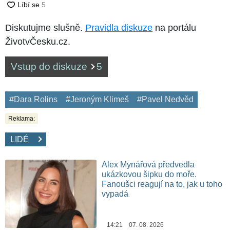
Diskutujme slušně.
Pravidla diskuze
na portálu
ŽivotvČesku.cz.
Vstup do diskuze
5
#Dara Rolins
#Jeroným Klimeš
#Pavel Nedvěd
Reklama:
LIDÉ
Alex Mynářová předvedla
ukázkovou šipku do moře.
Fanoušci reagují na to, jak u toho
vypadá
14:21 07. 08. 2026