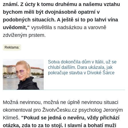
známí. Z úcty k tomu druhému a našemu vztahu
bychom měli být dvojnásobně opatrní v
podobných situacích. A ještě si to po lahvi vína
uvědomit,"
vysvětlila s nadsázkou a varovně
zdviženým prstem.
Reklama:
Sotva dokončila dům v Itálii, už se
chlubí dalším. Dara ukázala, jak
pokračuje stavba v Divoké Šárce
Možná nevinnou, možná ne úplně nevinnou situaci
okomentoval pro ŽivotvČesku.cz psycholog Jeroným
Klimeš.
"Pokud se jedná o nevěru, vždy přichází
otázka, zda to za to stojí. I slavní a bohatí muži