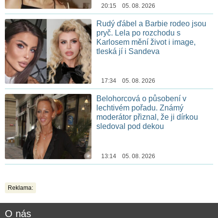
20:15 05. 08. 2026
Rudý ďábel a Barbie rodeo jsou
pryč. Lela po rozchodu s
Karlosem mění život i image,
tleská jí i Sandeva
17:34 05. 08. 2026
Belohorcová o působení v
lechtivém pořadu. Známý
moderátor přiznal, že ji dírkou
sledoval pod dekou
13:14 05. 08. 2026
Reklama:
O nás