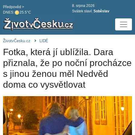
8. srpna 2026
Předpověd >
Svátek slaví:
Soběslav
DNES:
25.5°C
ŽivotvČesku.cz
LIDÉ
Fotka, která jí ublížila. Dara
přiznala, že po noční procházce
s jinou ženou měl Nedvěd
doma co vysvětlovat