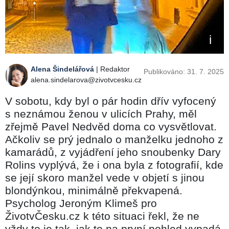
Alena Šindelářová
| Redaktor
Publikováno: 31. 7. 2025
alena.sindelarova@zivotvcesku.cz
V sobotu, kdy byl o pár hodin dřív vyfocený
s neznámou ženou v ulicích Prahy, měl
zřejmě Pavel Nedvěd doma co vysvětlovat.
Ačkoliv se prý jednalo o manželku jednoho z
kamarádů, z vyjádření jeho snoubenky Dary
Rolins vyplývá, že i ona byla z fotografií, kde
se její skoro manžel vede v objetí s jinou
blondýnkou, minimálně překvapená.
Psycholog Jeroným Klimeš pro
ŽivotvČesku.cz k této situaci řekl, že ne
vždy to je tak, jak to na první pohled vypadá,