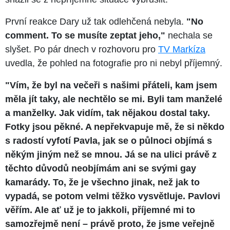
První reakce Dary už tak odlehčená nebyla.
"No
comment. To se musíte zeptat jeho,"
nechala se
slyšet. Po pár dnech v rozhovoru pro
TV Markíza
uvedla, že pohled na fotografie pro ni nebyl příjemný.
"Vím, že byl na večeři s našimi přáteli, kam jsem
měla jít taky, ale nechtělo se mi. Byli tam manželé
a manželky. Jak vidím, tak nějakou dostal taky.
Fotky jsou pěkné. A nepřekvapuje mě, že si někdo
s radostí vyfotí Pavla, jak se o půlnoci objímá s
někým jiným než se mnou. Já se na ulici právě z
těchto důvodů neobjímám ani se svými gay
kamarády. To, že je všechno jinak, než jak to
vypadá, se potom velmi těžko vysvětluje. Pavlovi
věřím. Ale ať už je to jakkoli, příjemné mi to
samozřejmě není – právě proto, že jsme veřejně